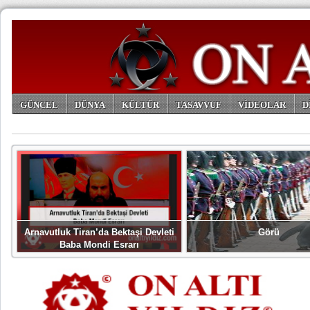
GÜNCEL
DÜNYA
KÜLTÜR
TASAVVUF
VİDEOLAR
D
ARŞİV
Arnavutluk Tiran’da Bektaşi Devleti
Görü
Baba Mondi Esrarı