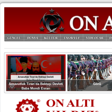
GÜNCEL
DÜNYA
KÜLTÜR
TASAVVUF
VİDEOLAR
D
ARŞİV
Arnavutluk Tiran’da Bektaşi Devleti
Görü
Baba Mondi Esrarı