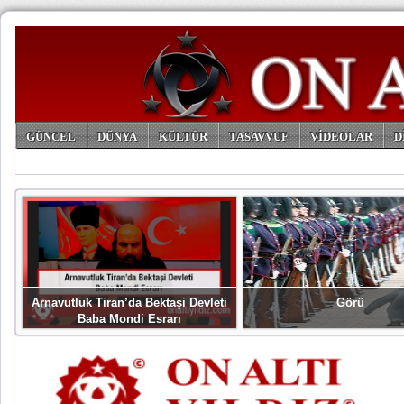
GÜNCEL
DÜNYA
KÜLTÜR
TASAVVUF
VİDEOLAR
D
ARŞİV
Arnavutluk Tiran’da Bektaşi Devleti
Görü
Baba Mondi Esrarı