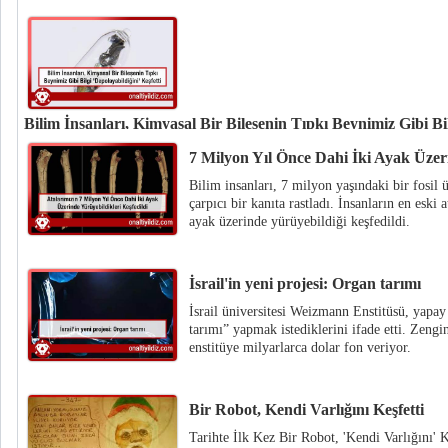
Bilim İnsanları, Kimyasal Bir Bileşenin Tıpkı Beynimiz Gibi Bil
Bilim insanları, daha önce hiçbir cansız materyalde görülmemiş olan 'bilg
7 Milyon Yıl Önce Dahi İki Ayak Üzeri
yeteneğini bir materyalde keşfetti. Eğer her şey planlandığı gibi giderse g
Bilim insanları, 7 milyon yaşındaki bir fosil 
hızlı ve büyük kapasiteli depolama birimlerine sahip olabiliriz.
çarpıcı bir kanıta rastladı. İnsanların en eski
ayak üzerinde yürüyebildiği keşfedildi.
İsrail'in yeni projesi: Organ tarımı
İsrail üniversitesi Weizmann Enstitüsü, yapa
tarımı” yapmak istediklerini ifade etti. Zengin
enstitüye milyarlarca dolar fon veriyor.
Bir Robot, Kendi Varlığını Keşfetti
Tarihte İlk Kez Bir Robot, 'Kendi Varlığını' K