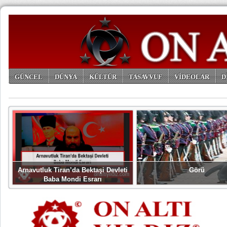
GÜNCEL
DÜNYA
KÜLTÜR
TASAVVUF
VİDEOLAR
D
ARŞİV
Arnavutluk Tiran’da Bektaşi Devleti
Görü
Baba Mondi Esrarı