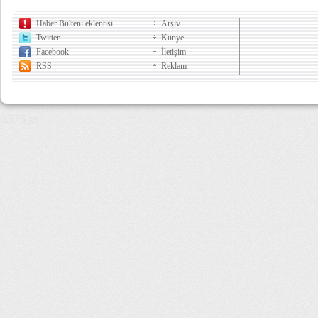
Haber Bülteni eklentisi
Arşiv
Twitter
Künye
Facebook
İletişim
RSS
Reklam
8,776 µs