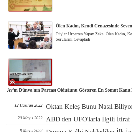
Ölen Kadın, Kendi Cenazesinde Sevenl
Tüyler Ürperten Yapay Zeka: Ölen Kadın, Ke
Sorularını Cevapladı
Ay'ın Dünya'nın Parçası Olduğunu Gösteren En Somut Kanıt
Oktan Keleş, KOPUZ ATA ve Kulbak Bilge Kitabı'nda Ay'ın oluşumu ile ilgi
Oktan Keleş Bunu Nasıl Biliyo
12 Haziran 2022
ABD'den UFO'larla İlgili İtiraf
20 Mayıs 2022
Domuz Kalbi Nakledilen İlk İ
8 Mayıs 2022