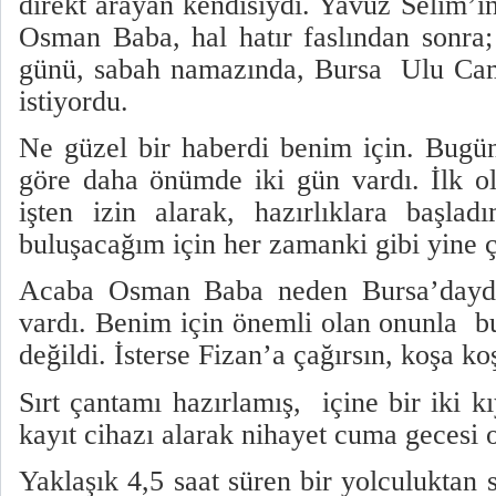
direkt arayan kendisiydi. Yavuz Selim’i
Osman Baba, hal hatır faslından sonr
günü, sabah namazında, Bursa
Ulu Cam
istiyordu.
Ne güzel bir haberdi benim için. Bug
göre daha önümde iki gün vardı. İlk o
işten izin alarak, hazırlıklara başl
buluşacağım için her zamanki gibi yine 
Acaba Osman Baba neden Bursa’daydı?
vardı. Benim için önemli olan onunla
b
değildi. İsterse Fizan’a çağırsın, koşa k
Sırt çantamı hazırlamış,
içine bir iki k
kayıt cihazı alarak nihayet cuma gecesi 
Yaklaşık 4,5 saat süren bir yolculuktan