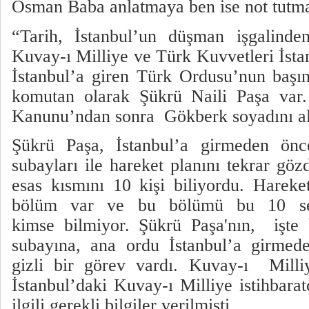
Osman Baba anlatmaya ben ise not tutm
“Tarih, İstanbul’un düşman işgalinden
Kuvay-ı Milliye ve Türk Kuvvetleri İstan
İstanbul’a giren Türk Ordusu’nun başı
komutan olarak Şükrü Naili Paşa var.
Kanunu’ndan sonra
Gökberk soyadını al
Şükrü Paşa, İstanbul’a girmeden ön
subayları ile hareket planını tekrar gö
esas kısmını 10 kişi biliyordu. Hareke
bölüm var ve bu bölümü bu 10 seç
kimse bilmiyor. Şükrü Paşa'nın,
işte
subayına, ana ordu İstanbul’a girmed
gizli bir görev vardı. Kuvay-ı
Milli
İstanbul’daki Kuvay-ı Milliye istihbarat
ilgili gerekli bilgiler verilmişti.