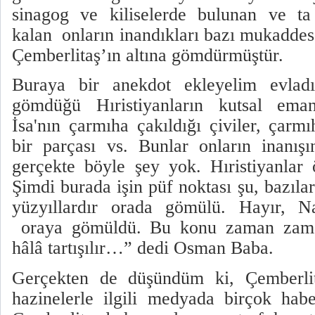
sinagog ve kiliselerde bulunan ve t
kalan
onların inandıkları bazı mukaddes 
Çemberlitaş’ın altına gömdürmüştür.
Buraya bir anekdot ekleyelim evlad
gömdüğü Hıristiyanların kutsal eman
İsa'nın çarmıha çakıldığı çiviler, çarm
bir parçası vs. Bunlar onların inanış
gerçekte böyle şey yok. Hıristiyanlar 
Şimdi burada işin püf noktası şu, bazılar
yüzyıllardır orada gömülü. Hayır, N
oraya gömüldü. Bu konu zaman zama
hâlâ tartışılır…” dedi Osman Baba.
Gerçekten de düşündüm ki, Çemberlit
hazinelerle ilgili medyada birçok hab