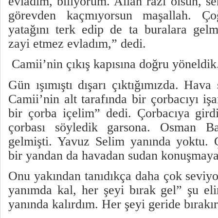
evladım, biliyorum. Allah razı olsun,
görevden kaçmıyorsun maşallah. Ço
yatağını terk edip de ta buralara gel
zayi etmez evladım,” dedi.
Camii’nin çıkış kapısına doğru yöneldik
Gün ışımıştı dışarı çıktığımızda. Hav
Camii’nin alt tarafında bir çorbacıyı iş
bir çorba içelim” dedi. Çorbacıya gir
çorbası söyledik garsona. Osman Ba
gelmişti. Yavuz Selim yanında yoktu. 
bir yandan da havadan sudan konuşmaya 
Onu yakından tanıdıkça daha çok seviyo
yanımda kal, her şeyi bırak gel” şu eli
yanında kalırdım. Her şeyi geride bırakı