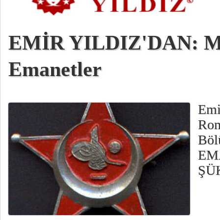
EMİR YILDIZ'DAN: M
Emanetler
Emi
Rom
Bö
EM
ŞÜ