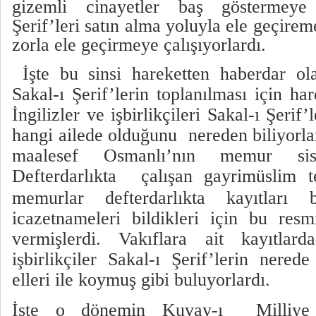
gizemli cinayetler baş göstermeye 
Şerif’leri satın alma yoluyla ele geçirem
zorla ele geçirmeye çalışıyorlardı.
İşte bu sinsi hareketten haberdar ol
Sakal-ı Şerif’lerin toplanılması için ha
İngilizler ve işbirlikçileri Sakal-ı Şeri
hangi ailede olduğunu
nereden biliyorl
maalesef Osmanlı’nın memur sist
Defterdarlıkta
çalışan
gayrimüslim t
memurlar defterdarlıkta kayıtları
icazetnameleri bildikleri için bu resmi
vermişlerdi. Vakıflara ait kayıtlard
işbirlikçiler Sakal-ı Şerif’lerin ner
elleri ile koymuş gibi buluyorlardı.
İşte o dönemin Kuvay-ı
Milli