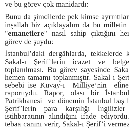
ve bu görev çok manidardı:
Bunu da şimdilerde pek kimse ayrıntılar
inşallah biz açıklayalım da bu milletin
"
emanetlere
" nasıl sahip çıktığını h
görev de şuydu:
İstanbul’daki dergâhlarda, tekkelerde 
Sakal-ı Şerif’lerin icazet ve belg
toplanılması. Bu görev sayesinde Saka
hemen tamamı toplanmıştır. Sakal-ı Şeri
sebebi ise Kuvay-ı
Milliye’nin
elin
raporuydu. Rapor, olası bir İstanbu
Patrikhanesi
ve dönemin İstanbul baş 
Şerif’lerin para karşılığı İngilizle
istihbaratının alındığını ifade ediyor
tebaa canını verir, Sakal-ı Şerif’i verme