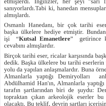
etmişlerdi. İngilizler, her şeyi "sarı l
sanıyorlardı.Tabi ki, hanedan mensupl
almışlardı.
Osmanlı Hanedanı, bir çok tarihi eseri
başka ülkelere hediye etmiştir. Bundan
işi
“
Kutsal Emanetlere
”
getirince 
cevabını almışlardır.
Birçok tarihi eser, ricalar karşısında başk
dedik. Başka ülkelere bu tarihi eserlerin
yolu da yapılan anlaşmalardır. Buna örn
Almanlarla yaptığı Demiryolları
an
Abdülhamid Han'ın, Almanlarla yaptığı
tarafın şartlarından biri de şuydu: De
topraktan çıkan arkeolojik eserler bu
olacaktı. Bu teklif, devrin şartları içerisi