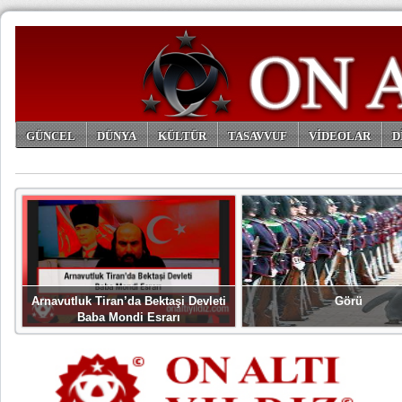
GÜNCEL
DÜNYA
KÜLTÜR
TASAVVUF
VİDEOLAR
D
ARŞİV
Arnavutluk Tiran’da Bektaşi Devleti
Görü
Baba Mondi Esrarı