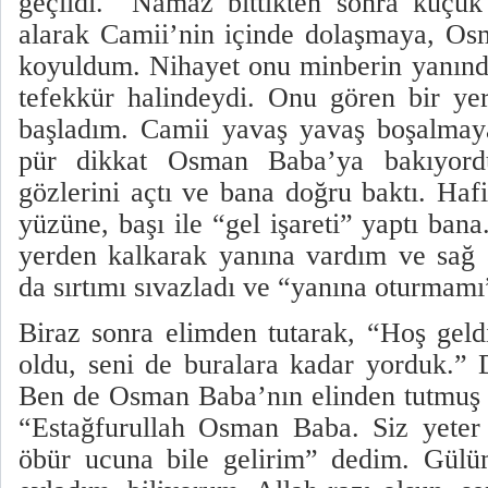
geçildi.
Namaz bittikten sonra küçük
alarak Camii’nin içinde dolaşmaya, O
koyuldum. Nihayet onu minberin yanınd
tefekkür halindeydi. Onu gören bir ye
başladım. Camii yavaş yavaş boşalmaya
pür dikkat Osman Baba’ya bakıyord
gözlerini açtı ve bana doğru baktı. Haf
yüzüne, başı ile “gel işareti” yaptı b
yerden kalkarak yanına vardım ve sağ 
da sırtımı sıvazladı ve “yanına oturmamı” 
Biraz sonra elimden tutarak, “Hoş gel
oldu, seni de buralara kadar yorduk.” 
Ben de Osman Baba’nın elinden tutmuş 
“Estağfurullah Osman Baba. Siz yeter 
öbür ucuna bile gelirim” dedim. Gülü