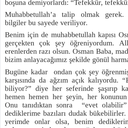
boşuna demiyorlardı: “Tefekkür, tefekk
Muhabbetullah’a talip olmak gerek
bilgiler bu sayede veriliyor.
Benim için de muhabbetullah kapısı O
gerçekten çok şey öğreniyordum. Al
erenlerden razı olsun. Osman Baba, madd
bizim anlayacağımız şekilde
gönül harma
Bugüne kadar
ondan çok şey öğrenmi
karşısında da ağzım açık kalıyordu. “B
biliyor?” diye her seferinde şaşırıp k
hemen hemen her şeyin, her konunun 
Onu tanıdıktan sonra
“evet olabilir
dediklerime bazıları dudak bükebilirle
yerimde onlar olsa, benim dedikleri