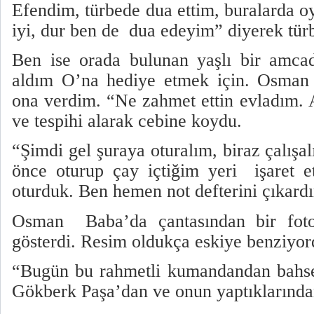
Efendim, türbede dua ettim, buralarda o
iyi, dur ben de
dua edeyim” diyerek türb
Ben ise orada bulunan yaşlı bir amcad
aldım O’na hediye etmek için. Osman 
ona verdim. “Ne zahmet ettin evladım. A
ve tespihi alarak cebine koydu.
“Şimdi gel şuraya oturalım, biraz çalış
önce oturup çay içtiğim yeri
işaret 
oturduk. Ben hemen not defterini çıkard
Osman
Baba’da çantasından bir fot
gösterdi. Resim oldukça eskiye benziyor
“Bugün bu rahmetli kumandandan bahse
Gökberk Paşa’dan ve onun yaptıklarında