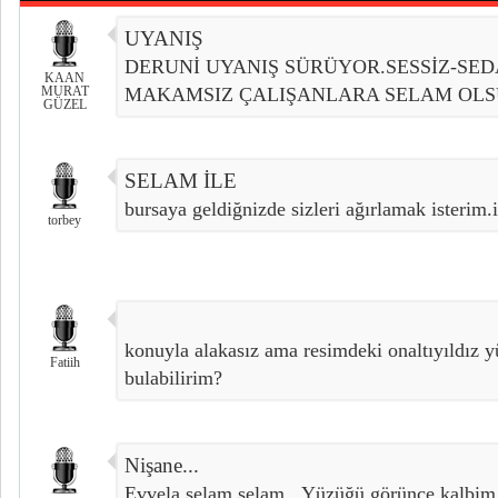
UYANIŞ
DERUNİ UYANIŞ SÜRÜYOR.SESSİZ-SED
KAAN
MURAT
MAKAMSIZ ÇALIŞANLARA SELAM OLSU
GÜZEL
SELAM İLE
bursaya geldiğnizde sizleri ağırlamak isterim.i
torbey
konuyla alakasız ama resimdeki onaltıyıldız 
Fatiih
bulabilirim?
Nişane...
Evvela selam selam...Yüzüğü görünce kalbim 