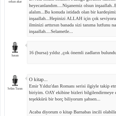
orkun akar
heyecanlandım....Nişanemiz olsun inşaallah..
alalım...Bu konuda istidadı olan bir kardeşimi
inşaallah...Hepinizi ALLAH için çok seviyo
ilminizi arttırsın banada sizi tanıma lutfunu na
inşaallah....Selametle...
16 (bursa) yıldız ,çok önemli zadların bulundu
hasan
O kitap...
Emir Yıldız'dan Romanı serisi ilgiyle takip 
Selim Turan
biriyim. OAY ekibine bizleri bilgilendirmeye 
teşekkürü bir borç biliyorum şahsen...
Acaba diyorum o kitap Barnabas incili olabili