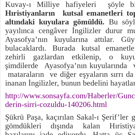
Kuvay-ı Milliye hafiyeleri
şöyle b
Hıristiyanların
kutsal emanetleri to
altındaki kuyulara gömüldü.
Bu söyle
yayılınca cengâver İngilizler durur m
Ayasofya’nın kuyularına attılar. Güy
bulacaklardı. Burada kutsal emanetler
zehirli gazlardan etkilenip, o kuyu
şimdilerde
Ayasofya’nın kuyularında
mataraların
ve diğer eşyaların sırrı d
inanan İngilizler, bunun bedelini hayatlar
http://www.sonsayfa.com/Haberler/Gunc
derin-sirri-cozuldu-140206.html
Şükrü Paşa, kaçırılan Sakal-ı Şerif’ler 
gömdükleri dışında kalan Hıristiya
bazılarını iade ediyordu. Hatta üç Sa