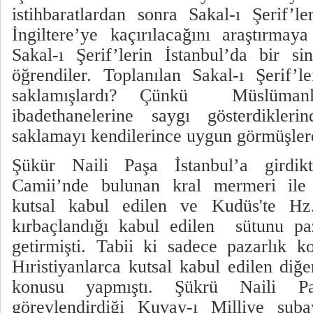
istihbaratlardan sonra Sakal-ı Şerif’l
İngiltere’ye kaçırılacağını araştırmay
Sakal-ı Şerif’lerin İstanbul’da bir sin
öğrendiler. Toplanılan Sakal-ı Şerif’le
saklamışlardı? Çünkü
Müslümanl
ibadethanelerine saygı gösterdikleri
saklamayı kendilerince uygun görmüşler
Şükür Naili Paşa İstanbul’a girdik
Camii’nde bulunan kral mermeri ile y
kutsal kabul edilen ve Kudüs'te Hz.
kırbaçlandığı kabul edilen
sütunu pa
getirmişti. Tabii ki sadece pazarlık k
Hıristiyanlarca kutsal kabul edilen diğe
konusu yapmıştı. Şükrü Naili P
görevlendirdiği Kuvay-ı Milliye subay