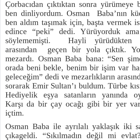
Çorbacıdan çıktıktan sonra yürümeye b
ben dinliyordum. Osman
Baba’nın küç
ben aldım taşımak için, başta vermek i
edince “peki” dedi. Yürüyorduk ama
söylememişti.
Hayli yürüdükten s
arasından
geçen bir yola çıktık. Y
mezardı. Osman Baba bana: “Sen şimdi
orada beni bekle, benim bir işim var ha
geleceğim” dedi ve mezarlıkların arasın
sorarak Emir Sultan’ı buldum. Türbe kıs
Hediyelik eşya satanların yanında o
Karşı da bir çay ocağı gibi bir yer va
içtim.
Osman Baba ile ayrılalı yaklaşık iki 
çıkageldi. “Sıkılmadın değil mi evla