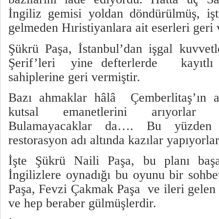
İngiliz gemisi yoldan döndürülmüş, iş
gelmeden Hıristiyanlara ait eserleri geri
Şükrü Paşa, İstanbul’dan işgal kuvvetle
Şerif’leri
yine defterlerde
kayıtlı
sahiplerine geri vermiştir.
Bazı ahmaklar hâlâ
Çemberlitaş’ın a
kutsal emanetlerini arıyorlar 
Bulamayacaklar da…. Bu yüzden 
restorasyon adı altında kazılar yapıyorlar
İşte Şükrü Naili Paşa, bu planı başa
İngilizlere oynadığı bu oyunu bir sohb
Paşa, Fevzi Çakmak Paşa
ve ileri gele
ve hep beraber gülmüşlerdir.