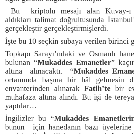
Bu
kriptolu mesajı alan Kuvay-ı M
aldıkları talimat doğrultusunda İstanbu
gerçekleştir gerçekleştirmişlerdi.
İşte bu 10 seçkin subaya verilen birinci 
Topkapı Sarayı’ndaki ve Osmanlı hane
bulunan “
Mukaddes Emanetler
” kaçı
altına
alınacaktı.
“
Mukaddes Emanet
ortamında başına bir hâl gelmesin d
envanterinden alınarak
Fatih’te
bir ev
muhafaza altına alındı. Bu işi de terey
yaptılar…
İngilizler bu “
Mukaddes Emanetleri
bunun
için hanedanın bazı üyelerine