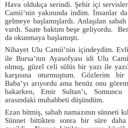
Hava oldukça serindi. Şehir içi servisle
Camii’nin yakınında indim. İnsanlar d
gelmeye başlamışlardı. Anlaşılan sabah
vardı. Saate baktım beşe geliyordu.
Ben
da okunmaya başlamıştı.
Nihayet Ulu Camii’nin içindeydim.
Evl
ile Bursa’nın Ayasofyası idi Ulu Cam
olmuş, güzel celi sülüs bir yazı ile yaz
karşısına oturmuştum. Gözlerim b
Baba’yı arıyordu ama henüz onu görem
bakarken, Emir Sultan’ı, Somuncu 
arasındaki muhabbeti düşündüm.
Ezan bitmiş, sabah namazının sünneti kı
Sünnet bittikten sonra bir süre daha