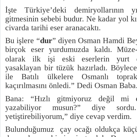
İşte Türkiye’deki demiryollarının yı
gitmesinin sebebi budur. Ne kadar yol kı
civarda tarihi eser aranacaktı.
Bu işlere “
dur
” diyen Osman Hamdi Bey
birçok eser yurdumuzda kaldı.
Müze
olarak ilk işi eski eserlerin yurt d
yasaklayan bir tüzük hazırladı. Böylec
ile Batılı ülkelere Osmanlı toprak
kaçırılmasını önledi.” Dedi Osman Baba
Bana: “Hızlı gitmiyoruz değil mi ev
yazabiliyor musun?” diye sordu
yetiştirebiliyorum,” diye cevap verdim.
Bulunduğumuz
çay ocağı oldukça küç