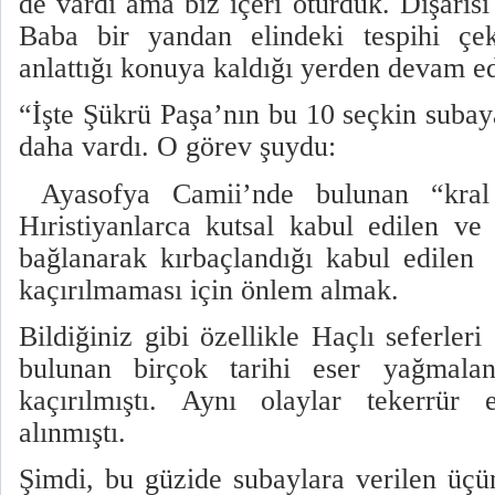
de vardı ama biz içeri oturduk. Dışarıs
Baba bir yandan elindeki tespihi çe
anlattığı konuya kaldığı yerden devam e
“İşte Şükrü Paşa’nın bu 10 seçkin subay
daha vardı. O görev şuydu:
Ayasofya Camii’nde bulunan “kral
Hıristiyanlarca kutsal kabul edilen ve
bağlanarak kırbaçlandığı kabul edilen
kaçırılmaması için önlem almak.
Bildiğiniz gibi özellikle Haçlı seferleri
bulunan birçok tarihi eser yağmala
kaçırılmıştı. Aynı olaylar tekerrür
alınmıştı.
Şimdi, bu güzide subaylara verilen üç