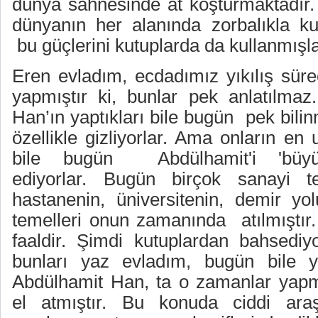
dünya sahnesinde at koşturmaktadır. 
dünyanın her alanında zorbalıkla kull
bu güçlerini kutuplarda da kullanmışla
Eren evladım, ecdadımız yıkılış sürec
yapmıştır ki, bunlar pek anlatılmaz
Han’ın yaptıkları bile bugün
pek bilin
özellikle gizliyorlar. Ama onların en 
bile bugün Abdülhamit'i 'büyü
ediyorlar. Bugün birçok sanayi tes
hastanenin, üniversitenin, demir yol
temelleri onun zamanında
atılmıştı
faaldir. Şimdi kutuplardan bahsedi
bunları yaz evladım, bugün bile 
Abdülhamit Han, ta o zamanlar yapmış
el atmıştır. Bu konuda ciddi araşt