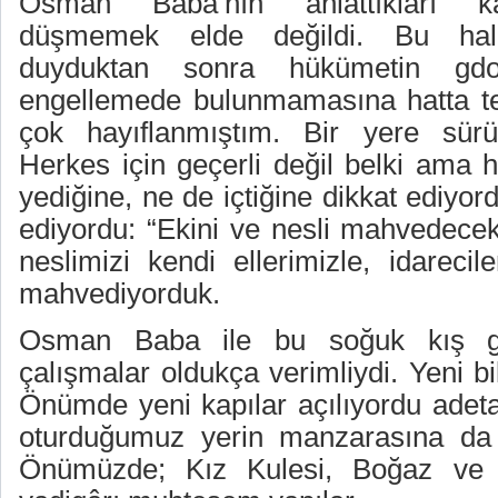
Osman Baba’nın anlattıkları ka
düşmemek elde değildi. Bu halü
duyduktan sonra hükümetin gdo 
engellemede bulunmamasına hatta t
çok hayıflanmıştım. Bir yere sür
Herkes için geçerli değil belki ama h
yediğine, ne de içtiğine dikkat ediyord
ediyordu: “Ekini ve nesli mahvedecekl
neslimizi kendi ellerimizle, idarecile
mahvediyorduk.
Osman Baba ile bu soğuk kış gü
çalışmalar oldukça verimliydi. Yeni b
Önümde yeni kapılar açılıyordu ade
oturduğumuz yerin manzarasına da
Önümüzde; Kız Kulesi, Boğaz ve k