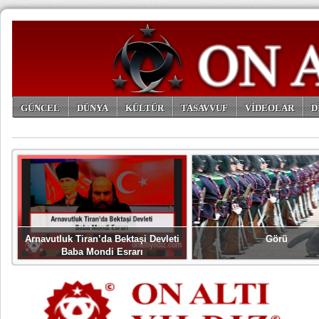
GÜNCEL
DÜNYA
KÜLTÜR
TASAVVUF
VİDEOLAR
D
ARŞİV
Arnavutluk Tiran’da Bektaşi Devleti
Görü
Baba Mondi Esrarı