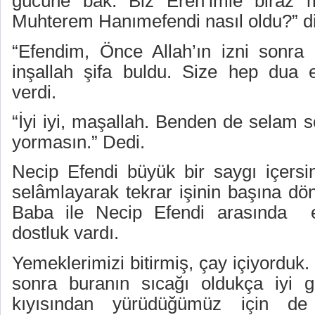
gücüne bak. Biz Eren’imle biraz 
Muhterem Hanımefendi nasıl oldu?” d
“Efendim, Önce Allah’ın izni sonra d
inşallah şifa buldu. Size hep dua 
verdi.
“İyi iyi, maşallah. Benden de selam s
yormasın.” Dedi.
Necip Efendi büyük bir saygı içers
selâmlayarak tekrar işinin başına dö
Baba ile Necip Efendi arasında
dostluk vardı.
Yemeklerimizi bitirmiş, çay içiyorduk
sonra buranın sıcağı oldukça iyi g
kıyısından yürüdüğümüz için de