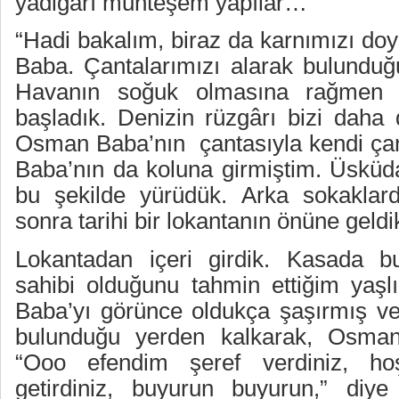
yadigârı muhteşem yapılar…
“Hadi bakalım, biraz da karnımızı do
Baba. Çantalarımızı alarak bulunduğ
Havanın soğuk olmasına rağmen 
başladık. Denizin rüzgârı bizi daha
Osman Baba’nın
çantasıyla kendi ç
Baba’nın da koluna girmiştim. Üskü
bu şekilde yürüdük. Arka sokaklarda
sonra tarihi bir lokantanın önüne geldi
Lokantadan içeri girdik. Kasada bu
sahibi olduğunu tahmin ettiğim yaşl
Baba’yı görünce oldukça şaşırmış v
bulunduğu yerden kalkarak, Osman 
“Ooo efendim şeref verdiniz, hoş
getirdiniz, buyurun buyurun,” diye