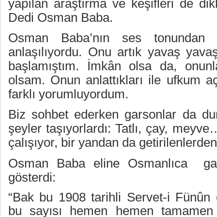
yapılan araştırma ve keşifleri de dikk
Dedi Osman Baba.
Osman Baba’nın ses tonundan si
anlaşılıyordu. Onu artık yavaş yava
başlamıştım. İmkân olsa da, onun
olsam. Onun anlattıkları ile ufkum aç
farklı yorumluyordum.
Biz sohbet ederken garsonlar da d
şeyler taşıyorlardı: Tatlı, çay, meyv
çalışıyor, bir yandan da getirilenlerden
Osman Baba eline Osmanlıca
ga
gösterdi:
“Bak bu 1908 tarihli Servet-i Fünûn 
bu sayısı hemen hemen tamamen ku