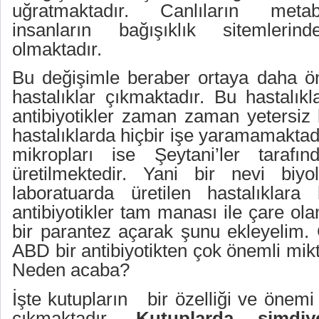
uğratmaktadır. Canlıların meta
insanların bağışıklık sitemleri
olmaktadır.
Bu değişimle beraber ortaya daha ö
hastalıklar çıkmaktadır. Bu hastalıkla
antibiyotikler zaman zaman yetersiz 
hastalıklarda hiçbir işe yaramamaktadı
mikropları ise Şeytani’ler tarafın
üretilmektedir. Yani bir nevi biyolo
laboratuarda üretilen hastalıklara
antibiyotikler tam manası ile çare o
bir parantez açarak şunu ekleyelim. 
ABD bir antibiyotikten çok önemli mik
Neden acaba?
İşte kutupların
bir özelliği ve önem
çıkmaktadır
. Kutuplarda şimdiy