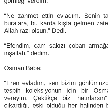
gömleği verdim.
“Ne zahmet ettin evladım. Senin ta
buralara, bu karda kışta gelmen zate
Allah razı olsun.” Dedi.
“Efendim, çam sakızı çoban armağanı.
inşallah,” dedim.
Osman Baba:
“Eren evladım, sen bizim gönlümüzd
tespih koleksiyonun için bir Osma
vereyim. Çektikçe bizi hatırlarsın
çıkardığı, eski olduğu her halinden b