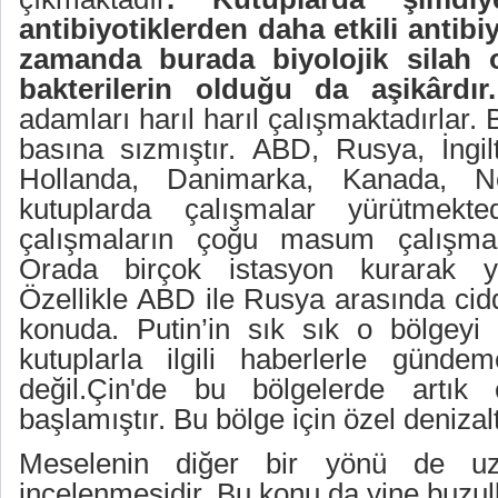
antibiyotiklerden daha etkili antibiy
zamanda burada biyolojik silah o
bakterilerin olduğu da aşikârdır.
adamları harıl harıl çalışmaktadırlar. 
basına sızmıştır. ABD, Rusya, İngil
Hollanda, Danimarka, Kanada, No
kutuplarda çalışmalar yürütmekte
çalışmaların çoğu masum çalışmala
Orada birçok istasyon kurarak yıll
Özellikle ABD ile Rusya arasında cidd
konuda. Putin’in sık sık o bölgeyi 
kutuplarla ilgili haberlerle günde
değil.Çin'de bu bölgelerde artık c
başlamıştır. Bu bölge için özel denizalt
Meselenin diğer bir yönü de uzay
incelenmesidir. Bu konu da yine buzulla