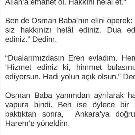
Allah’a emanet ol. Hakkını helâl et.”
Ben de Osman Baba’nın elini öperek: 
siz hakkınızı helâl ediniz. Dua ed
ediniz.” Dedim.
“Dualarımızdasın Eren evladım. Hem
‘Hizmet ediniz ki, himmet bulasın
ediyorsun. Hadi yolun açık olsun.” Ded
Osman Baba yanımdan ayrılarak ha
vapura bindi. Ben ise öylece bir
baktıktan sonra,
Ankara’ya
doğr
Harem’e yöneldim.