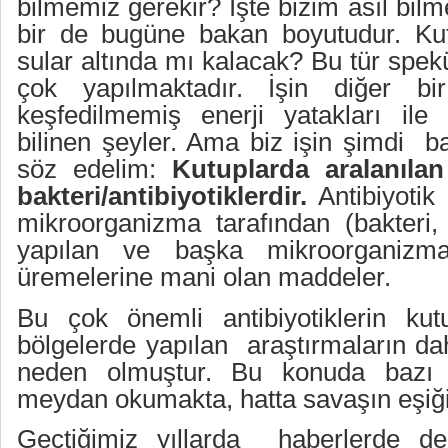
bilmemiz gerekir? İşte bizim asıl bil
bir de bugüne bakan boyutudur. Kut
sular altında mı kalacak? Bu tür spek
çok yapılmaktadır. İşin diğer 
keşfedilmemiş enerji yatakları ile i
bilinen şeyler. Ama biz işin şimdi b
söz edelim:
Kutuplarda aralanıla
bakteri/antibiyotiklerdir.
Antibiyotik 
mikroorganizma tarafından (bakteri, 
yapılan ve başka mikroorganizma
üremelerine mani olan maddeler.
Bu çok önemli antibiyotiklerin kut
bölgelerde yapılan araştırmaların d
neden olmuştur. Bu konuda bazı ülk
meydan okumakta, hatta savaşın eşiği
Geçtiğimiz yıllarda
haberlerde d