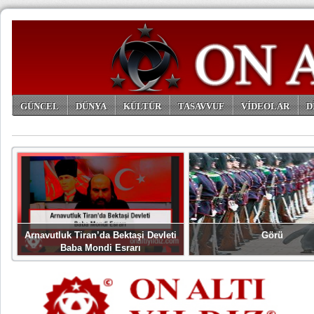
GÜNCEL
DÜNYA
KÜLTÜR
TASAVVUF
VİDEOLAR
D
ARŞİV
Arnavutluk Tiran’da Bektaşi Devleti
Görü
Baba Mondi Esrarı