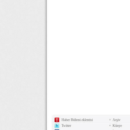
Haber Bülteni eklentisi
Arşiv
Twitter
Künye