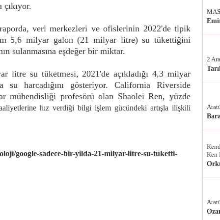
 çıkıyor.
MAS
Emir
aporda, veri merkezleri ve ofislerinin 2022'de tipik
am 5,6 milyar galon (21 milyar litre) su tükettiğini
nın sulanmasına eşdeğer bir miktar.
2 Ar
Tarı
ar litre su tüketmesi, 2021'de açıkladığı 4,3 milyar
su harcadığını gösteriyor. California Riverside
ayar mühendisliği profesörü olan Shaolei Ren, yüzde
Atat
liyetlerine hız verdiği bilgi işlem gücündeki artışla ilişkili
Bar
Kend
oji/google-sadece-bir-yilda-21-milyar-litre-su-tuketti-
Ken 
Ork
Atat
Oza