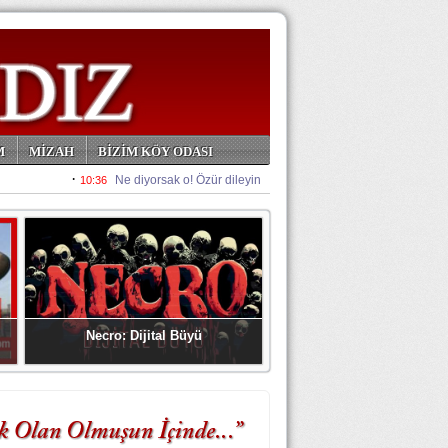
M
MİZAH
BİZİM KÖY ODASI
Necro: Dijital Büyü