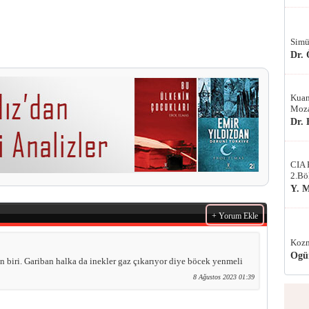
Simü
Dr.
Kuan
Moza
Dr.
CIA 
2.Bö
Y. 
+ Yorum Ekle
Kozm
Ogü
n biri. Gariban halka da inekler gaz çıkarıyor diye böcek yenmeli
8 Ağustos 2023 01:39