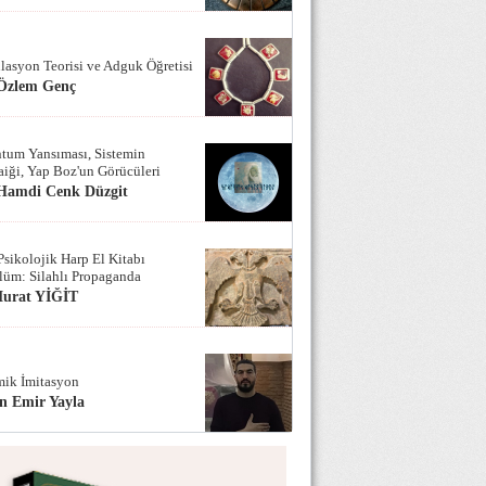
lasyon Teorisi ve Adguk Öğretisi
 Özlem Genç
tum Yansıması, Sistemin
iği, Yap Boz'un Görücüleri
 Hamdi Cenk Düzgit
Psikolojik Harp El Kitabı
lüm: Silahlı Propaganda
Murat YİĞİT
ik İmitasyon
n Emir Yayla