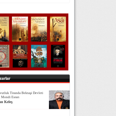
zarlar
vutluk Tiranda Bektaşi Devleti
 Mondi Esrarı
an Keleş