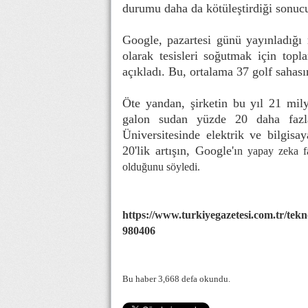
durumu daha da kötüleştirdiği sonucu
Google, pazartesi günü yayınladığı r
olarak tesisleri soğutmak için topl
açıkladı. Bu, ortalama 37 golf sahası
Öte yandan, şirketin bu yıl 21 mily
galon sudan yüzde 20 daha fazla 
Üniversitesinde elektrik ve bilgis
20'lik artışın, Google'ı
n yapay zeka faa
olduğunu söyledi.
https://www.turkiyegazetesi.com.tr/teknol
980406
Bu haber 3,668 defa okundu.