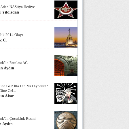
Adan NASAya Hediye
 Yıldızdan
alık 2014 Olayı
k C.
ürk'ün Parolası AĞ
an Aydın
ine Gel! İlla Din Mi Diyorsun?
Dine Gel...
un Akar
ürk'ün Çocukluk Resmi
n Aydın