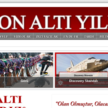
VVUF
VİDEOLAR
DİZİ YAZILAR
EN/DE/FR
TARİH
BİLİ
Görü
Discovery Skandalı