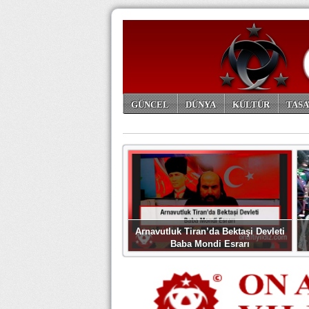
GÜNCEL
DÜNYA
KÜLTÜR
TASA
ARŞİV
Arnavutluk Tiran’da Bektaşi Devleti
Baba Mondi Esrarı