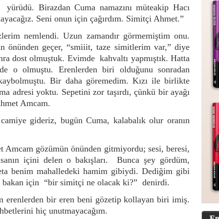
yürüdü. Birazdan Cuma namazını müteakip Hacı
ayacağız. Seni onun için çağırdım. Simitçi Ahmet.”
erim nemlendi. Uzun zamandır görmemiştim onu.
 önünden geçer, “smiiit, taze simitlerim var,” diye
Sonra dost olmuştuk. Evimde kahvaltı yapmıştık. Hatta
de o olmuştu. Erenlerden biri olduğunu sonradan
aybolmuştu. Bir daha göremedim. Kızı ile birlikte
 adresi yoktu. Sepetini zor taşırdı, çünkü bir ayağı
 Ahmet Amcam.
e camiye gideriz, bugün Cuma, kalabalık olur oranın
t Amcam gözümün önünden gitmiyordu; sesi, beresi,
sanın içini delen o bakışları. Bunca şey gördüm,
ta benim mahalledeki hamim gibiydi. Dediğim gibi
bakan için “bir simitçi ne olacak ki?” denirdi.
erenlerden bir eren beni gözetip kollayan biri imiş.
sohbetlerini hiç unutmayacağım.
En