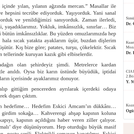
içinde yılan, yılanın ağzında mercan.” Masallar ile
ve hepsini tecrübe ediyorduk. Yaşıyorduk. Yani sanal
Simü
yorduk ve yenildiğimizi sanıyorduk. Zaman ilerledi,
Dr.
i, yaşadıklarımız. Yokluk, imkânsızlık, sınırlar… Biz
ti bütün imkânsızlıklar. Bu yüzden omuzlarımızda hep
a; hala sıcak yatakta ayaklarım üşür, buzdan dişlerim
Kuan
şütür. Kış bize göre; patates, turşu, çökelektir. Sıcak
Moza
Dr.
 tellerinde kuruyan kazık gibi elbiselerdir.
ağın olan şehirdeyiz şimdi. Metrelerce kardan
etle anıldı. Oysa biz karın üstünde büyüdük, iptidai
CIA 
2.Bö
ların içerisinde ayaklarımız donuyor.
Y. 
alıp gittiğim pencereden ayrılarak içerdeki odaya
rek dışarı çıktım.
Kozm
um hedefime… Hedefim Eskici Amcam’ın dükkânı…
Ogü
k girdim sokağa… Kahverengi ahşap kapının koluna
pıyı, kapının açıldığını haber veren ziller çalıyor.
lmalı’ diye düşünüyorum. Hep oturduğu büyük masif
 postu serili. Elektrikli semaver kapatılmış. Eskici