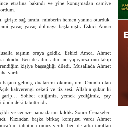
rince etrafına bakındı ve yine konuşmadan camiye
yordum.
 girişte sağ tarafa, minberin hemen yanına oturduk.
Cami yavaş yavaş dolmaya başlamıştı. Eskici Amca
.
salla taşının oraya geldik. Eskici Amca, Ahmet
ua okudu. Ben de adım adım ne yapıyorsa onu takip
endiğim kişiye başsağlığı diledi. Musallada Ahmet
aha vardı.
başına gelmiş, dualarımı okumuştum. Onunla olan
ık kahverengi ceketi ve tiz sesi. Allah’a şükür ki
 garip… Sohbet ettiğimiz, yemek yediğimiz, çay
di önümdeki tabutta idi.
çildi ve cenaze namazlarını kıldık. Sonra Cenazeler
lındı. Kızından başka birkaç komşusu vardı Ahmet
a’nın tabutuna omuz verdi, ben de arka taraftan