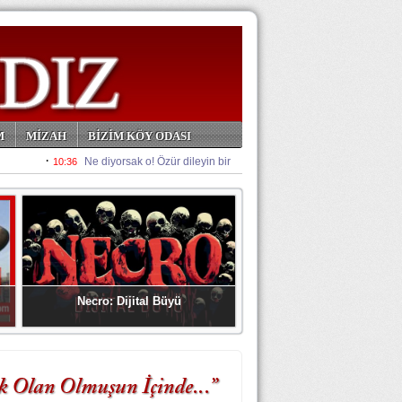
M
MİZAH
BİZİM KÖY ODASI
Necro: Dijital Büyü