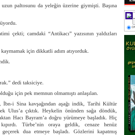
 uzun paltosunu da yeleğin üzerine giymişti. Başına
nüyordu.
ON
timi çekti; camdaki “Antikacı” yazısının yaldızları
, kaymamak için dikkatli adım atıyorduk.
ndik.
ak.” dedi taksiciye.
 olduğu için pek memnun olmamıştı anlaşılan.
İbn-i Sina kavşağından aşağı indik, Tarihi Kültür
rek Ulus’a çıktık. Heykelin önünden sağa döndük,
şaktan Hacı Bayram’a doğru yürümeye başladık. Hiç
kıpırdı. Türbe’nin oraya geldik, cenaze henüz
a geçerek dua etmeye başladı. Gözlerini kapatmış