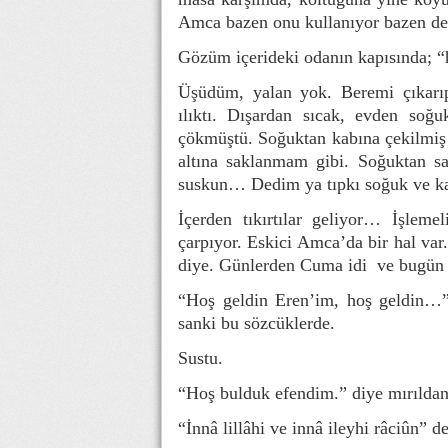
Amca bazen onu kullanıyor bazen de 
Gözüm içerideki odanın kapısında; “h
Üşüdüm, yalan yok. Beremi çıkarı
ılıktı. Dışardan sıcak, evden soğ
çökmüştü. Soğuktan kabına çekilmiş
altına saklanmam gibi. Soğuktan sa
suskun… Dedim ya tıpkı soğuk ve ka
İçerden tıkırtılar geliyor… İşleme
çarpıyor. Eskici Amca’da bir hal var
diye. Günlerden Cuma idi ve bugün iç
“Hoş geldin Eren’im, hoş geldin…” 
sanki bu sözcüklerde.
Sustu.
“Hoş bulduk efendim.” diye mırılda
“İnnâ lillâhi ve innâ ileyhi râciûn” 