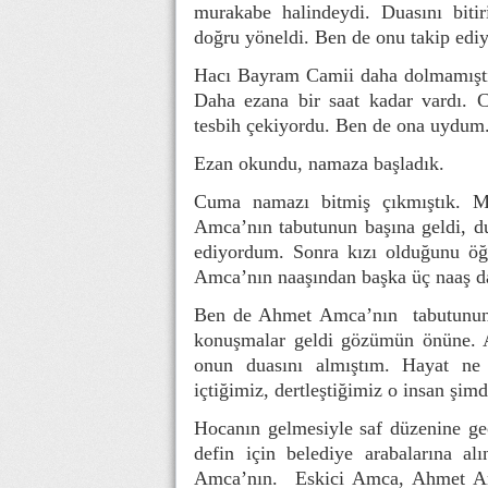
murakabe halindeydi. Duasını biti
doğru yöneldi. Ben de onu takip edi
Hacı Bayram Camii daha dolmamıştı,
Daha ezana bir saat kadar vardı. 
tesbih çekiyordu. Ben de ona uydum
Ezan okundu, namaza başladık.
Cuma namazı bitmiş çıkmıştık. Mu
Amca’nın tabutunun başına geldi, d
ediyordum. Sonra kızı olduğunu öğr
Amca’nın naaşından başka üç naaş d
Ben de Ahmet Amca’nın tabutunun 
konuşmalar geldi gözümün önüne. Aç
onun duasını almıştım. Hayat ne
içtiğimiz, dertleştiğimiz o insan şim
Hocanın gelmesiyle saf düzenine ge
defin için belediye arabalarına a
Amca’nın. Eskici Amca, Ahmet Amc