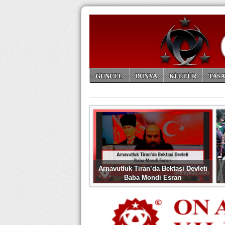
GÜNCEL
DÜNYA
KÜLTÜR
TASA
ARŞİV
Arnavutluk Tiran’da Bektaşi Devleti
Baba Mondi Esrarı