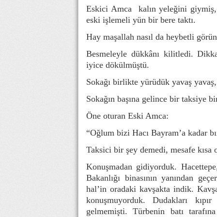
Eskici Amca kalın yeleğini giymiş,
eski işlemeli yün bir bere taktı.
Hay maşallah nasıl da heybetli görü
Besmeleyle dükkânı kilitledi. Dikka
iyice dökülmüştü.
Sokağı birlikte yürüdük yavaş yavaş
Sokağın başına gelince bir taksiye bi
Öne oturan Eski Amca:
“Oğlum bizi Hacı Bayram’a kadar bır
Taksici bir şey demedi, mesafe kısa
Konuşmadan gidiyorduk. Hacettepe, 
Bakanlığı binasının yanından geçe
hal’in oradaki kavşakta indik. Kav
konuşmuyorduk. Dudakları kıpır 
gelmemişti. Türbenin batı tarafın