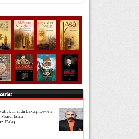
zarlar
vutluk Tiranda Bektaşi Devleti
 Mondi Esrarı
an Keleş