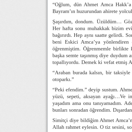
“Oğlum, dün Ahmet Amca Hakk’a 
Bayram’ın huzurundan ahirete yolcul
Şaşırdım, dondum. Üzüldüm… Gözl
Her hafta sonu muhakkak bizim evin
bağırırdı. Hep aynı saatte gelirdi. 
beni Eskici Amca’ya yönlendiren 
öğrenmiştim. Öğrenmemle birlikte k
başka semte taşınmış diye duydum ama
topallıyordu. Demek ki vefat etmiş
“Araban burada kalsın, bir taksiyl
otoparkı.”
“Peki efendim.” deyip sustum. Ahme
yüzü, sepeti, aksayan ayağı…Ve in
yaşadım ama onu tanıyamadım. Ade
bunları sonradan öğrendim. Dışardan 
Simitçi diye bildiğim Ahmet Amca’m 
Allah rahmet eylesin. O tiz sesini, 