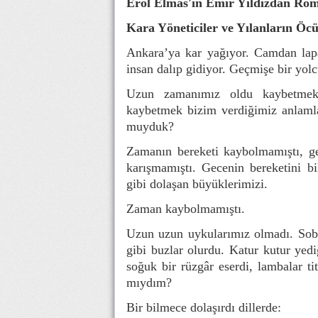
Erol Elmas'ın Emir Yıldızdan Ro
Kara Yöneticiler ve Yılanların Öc
Ankara’ya kar yağıyor. Camdan lapa
insan dalıp gidiyor. Geçmişe bir yo
Uzun zamanımız oldu kaybetmek
kaybetmek bizim verdiğimiz anlaml
muyduk?
Zamanın bereketi kaybolmamıştı, ge
karışmamıştı. Gecenin bereketini bi
gibi dolaşan büyüklerimizi.
Zaman kaybolmamıştı.
Uzun uzun uykularımız olmadı. Soba
gibi buzlar olurdu. Katur kutur ye
soğuk bir rüzgâr eserdi, lambalar tit
mıydım?
Bir bilmece dolaşırdı dillerde: