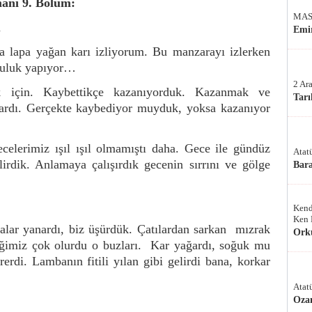
manı 9. Bölüm:
MAS
ü
Emir
 lapa yağan karı izliyorum. Bu manzarayı izlerken
lculuk yapıyor…
2 Ar
 için. Kaybettikçe kazanıyorduk. Kazanmak ve
Tarı
ardı. Gerçekte kaybediyor muyduk, yoksa kazanıyor
celerimiz ışıl ışıl olmamıştı daha. Gece ile gündüz
Atat
lirdik. Anlamaya çalışırdık gecenin sırrını ve gölge
Bar
Kend
Ken 
lar yanardı, biz üşürdük. Çatılardan sarkan mızrak
Ork
diğimiz çok olurdu o buzları. Kar yağardı, soğuk mu
rerdi. Lambanın fitili yılan gibi gelirdi bana, korkar
Atat
Oza