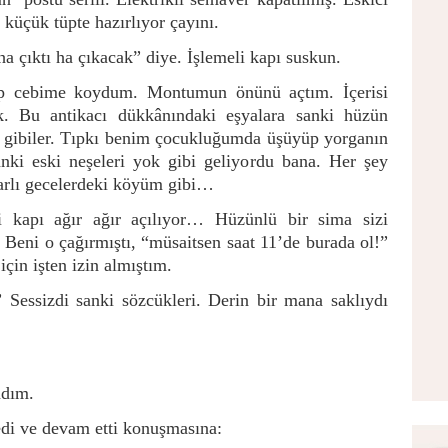
küçük tüpte hazırlıyor çayını.
a çıktı ha çıkacak” diye. İşlemeli kapı suskun.
p cebime koydum. Montumun önünü açtım. İçerisi
uk. Bu antikacı dükkânındaki eşyalara sanki hüzün
 gibiler. Tıpkı benim çocukluğumda üşüyüp yorganın
nki eski neşeleri yok gibi geliyordu bana. Her şey
rlı gecelerdeki köyüm gibi…
li kapı ağır ağır açılıyor… Hüzünlü bir sima sizi
. Beni o çağırmıştı, “müsaitsen saat 11’de burada ol!”
in işten izin almıştım.
Sessizdi sanki sözcükleri. Derin bir mana saklıydı
ndım.
dedi ve devam etti konuşmasına: