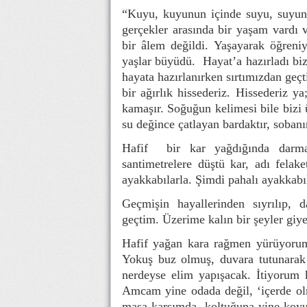
“Kuyu, kuyunun içinde suyu, suyun 
gerçekler arasında bir yaşam vardı 
bir âlem değildi. Yaşayarak öğreni
yaşlar büyüdü. Hayat’a hazırladı biz
hayata hazırlanırken sırtımızdan geç
bir ağırlık hissederiz. Hissederiz y
kamaşır. Soğuğun kelimesi bile bizi ü
su değince çatlayan bardaktır, sobanın
Hafif bir kar yağdığında darmad
santimetrelere düştü kar, adı felak
ayakkabılarla. Şimdi pahalı ayakkabı
Geçmişin hayallerinden sıyrılıp, d
geçtim. Üzerime kalın bir şeyler giye
Hafif yağan kara rağmen yürüyor
Yokuş buz olmuş, duvara tutunara
nerdeyse elim yapışacak. İtiyorum ka
Amcam yine odada değil, ‘içerde o
masa karşımda, koltuğuna yine koyun