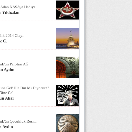
Adan NASAya Hediye
 Yıldızdan
alık 2014 Olayı
k C.
ürk'ün Parolası AĞ
an Aydın
ine Gel! İlla Din Mi Diyorsun?
Dine Gel...
un Akar
ürk'ün Çocukluk Resmi
n Aydın