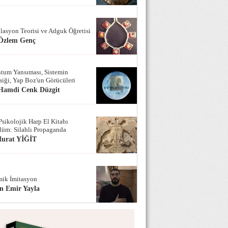
lasyon Teorisi ve Adguk Öğretisi
 Özlem Genç
tum Yansıması, Sistemin
iği, Yap Boz'un Görücüleri
 Hamdi Cenk Düzgit
Psikolojik Harp El Kitabı
lüm: Silahlı Propaganda
Murat YİĞİT
ik İmitasyon
n Emir Yayla