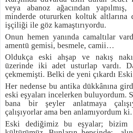
veya abanoz ağacından yapılmış, es
minderde otururken koltuk altlarına 
işçiliği ile göz kamaştırıyordu.
Onun hemen yanında camaltılar vardı.
amentü gemisi, besmele, camii…
Oldukça eski ahşap ve nakış nakı
üzerinde iki adet usturlap vardı. 
çekmemişti. Belki de yeni çıkardı Esk
Her nedense bu antika dükkânına gir
eski eşyaları incelerken buluyordum. S
bana bir şeyler anlatmaya çalış
çalışıyorlar ama ben anlamıyordum ki.
Eski dediğimiz bu eşyalar; bizim m
kültürümüz. Bunların hepsinde;
alı