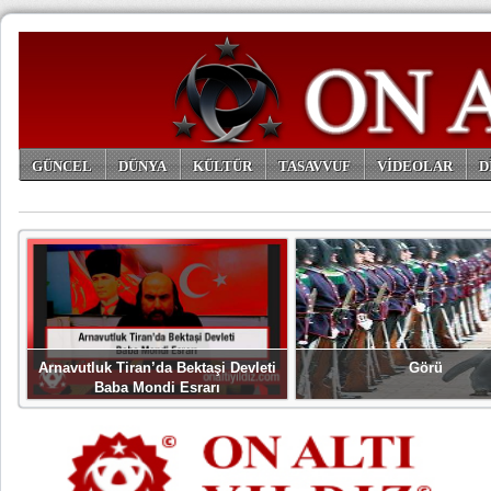
GÜNCEL
DÜNYA
KÜLTÜR
TASAVVUF
VİDEOLAR
D
ARŞİV
Arnavutluk Tiran’da Bektaşi Devleti
Görü
Baba Mondi Esrarı