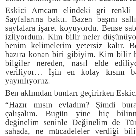
Eskici Amcam elindeki gri renkli ki
Sayfalarına baktı. Bazen başını sall
sayfalara işaret koyuyordu. Bense sa
izliyordum. Kim bilir neler düşünüyo
benim kelimelerim yetersiz kalır. 
hazıra konan biri gibiyim. Kim bilir b
bilgiler nereden, nasıl elde edili
veriliyor… İşin en kolay kısmı ba
yayınlıyoruz.
Ben aklımdan bunları geçirirken Eski
“Hazır mısın evladım? Şimdi bura
çalışalım. Bugün yine hiç bili
değinelim seninle Değinelim de Tür
sahada, ne mücadeleler verdiği bili