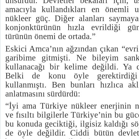
unsurdur. Devletler bekaları için, 
amacıyla kullandıkları en önemli un
nükleer güç. Diğer alanları saymay
konjonktürünün hızla evrildiği g
türünün önemi de ortada.”
Eskici Amca’nın ağzından çıkan “evr
garibime gitmişti. Ne bileyim sa
kullanacağı bir kelime değildi. Ya 
Belki de konu öyle gerektirdiğ
kullanmıştı. Ben bunları hızlıca ak
anlatmasını sürdürdü:
“İyi ama Türkiye nükleer enerjinin 
ve fısıltı bilgilerle Türkiye’nin bu gü
bu konuda geciktiği, ilgisiz kaldığı 
de öyle değildir. Ciddi bütün devle