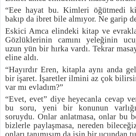
“Eee hayat bu. Kimleri öğütmedi ki
bakıp da ibret bile almıyor. Ne garip 
Eskici Amca elindeki kitap ve evrakl
Gözlüklerinin camını yeleğinin ucu
uzun yün bir hırka vardı. Tekrar masay
eline aldı.
“Hayırdır Eren, kitapla aynı anda ge
bir işaret. İşaretler ilmini az çok bili
var mı evladım?”
“Evet, evet” diye heyecanla cevap ve
bu soru, yeni bir konunun varlığı
soruydu. Onlar anlatmasa, onlar bu be
bizlerle paylaşmasa, nereden bileceği
onları tanımışım da işin bir ucundan 