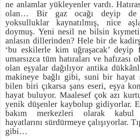
ne anlamlar yükleyenler vardı. Hatıra
olan… Bir gaz ocağı deyip de
yoksulluklar kaynatılmış, nice aşl
doymuş. Yeni nesil ne bilsin kıymeti
anlasın dillerinden? Hele bir de kadir
‘bu eskilerle kim uğraşacak’ deyip f
umarsızca tüm hatıraları ve hafızası 
olan eşyalar dağılıyor antika dükkânl
makineye bağlı gibi, suni bir hayat 
bilen biri çıkarsa şans eseri, eşya k
hayat buluyor. Maalesef çok azı kur
yenik düşenler kaybolup gidiyorlar. E
bakım merkezleri olarak kabul 
hayatlarını sürdürmeye çalışıyorlar. Tı
gibi…