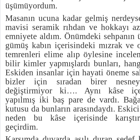
üşümüyordum.
Masanın ucuna kadar gelmiş nerdeyse
mavisi seramik rıhdan ve hokkayı az 
emniyete aldım. Önümdeki sehpanın ü
gümüş kabın içerisindeki mızrak ve o
temrenleri elime alıp öylesine incel
bilir kimler yapmışlardı bunları, han
Eskiden insanlar için hayati öneme sa
bizler için sıradan birer nesne
değiştirmiyor ki…. Aynı kâse içe
yapılmış iki baş pare de vardı. Bağ
kutusu da bunların arasındaydı. Eskic
neden bu kâse içerisinde karıştı
geçirdim.
Karşımda duvarda asılı duran sedef 