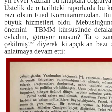
yıl evvel yazılan bu kitaptaki coğrafya
Üstelik de o tarihteki raporlarda bu ko
razı olsun Fuad Komutanımızdan. Bu
büyük hizmetleri oldu. Mebusluğun
önemini
TBMM kürsüsünde defalarc
evladım, görüyor musun? Ta o zam
çekilmiş?” diyerek kitapçıktan bazı s
anlatmaya devam etti: