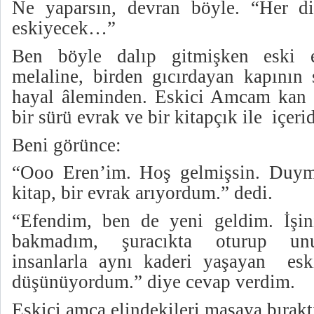
Ne yaparsın, devran böyle. “Her di
eskiyecek…”
Ben böyle dalıp gitmişken eski e
melaline, birden gıcırdayan kapının 
hayal âleminden. Eskici Amcam kan te
bir sürü evrak ve bir kitapçık ile
içeri
Beni görünce:
“Ooo Eren’im. Hoş gelmişsin. Duyma
kitap, bir evrak arıyordum.” dedi.
“Efendim, ben de yeni geldim. İşini
bakmadım, şuracıkta oturup u
insanlarla aynı kaderi yaşayan
esk
düşünüyordum.” diye cevap verdim.
Eskici amca elindekileri masaya bırakt