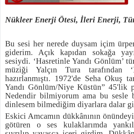
Nükleer Enerji Ötesi, İleri Enerji, Tü
Bu sesi her nerede duysam içim ürperi
giderim. Açık kapıdan sokağa yay
sesiydi. ‘Hasretinle Yandı Gönlüm’ t
müziği Yalçın Tura tarafından ‘
hazırlanmıştı. 1972'de Seha Okuş tar
Yandı Gönlüm/Niye Küstün” 45'lik pl
Nedendir bilmiyorum ama bu sesle b
dinlesem bilmediğim diyarlara dalar g
Eskici Amcamın dükkânının önündeyi
götüren o ses kulaklarımda yankıl
sıyrılıp yavaşça içeri girdim. Dükkâ