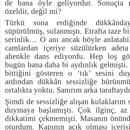
de bana öyle geliyordur. Sonuçta 
özeldir, değil mi?
Türkü sona erdiğinde dükkânday
süpürülmüş, sulanmıştı. Etrafta taze b
serinlik… O anı ancak böyle anlatabil
camlardan içeriye süzülürken adeta
ahenkle dans ediyordu. Hep loş g
bugün bana daha bi aydınlık gelmişti.
bittiğini gösteren o ‘tık’ sesini 
ardından dükkân sessizliğe bürünm
ortalıkta yoktu. Sanırım arka taraftaydı
Şimdi de sessizliğe alışan kulaklarım s
duymaya başlamıştı. Çok ilginç, az
dikkatimi çekmemişti. Masanın önünde
oturdum. Kapının açık olması içeri