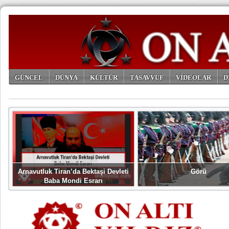
GÜNCEL
DÜNYA
KÜLTÜR
TASAVVUF
VİDEOLAR
D
ARŞİV
Arnavutluk Tiran’da Bektaşi Devleti
Görü
Baba Mondi Esrarı