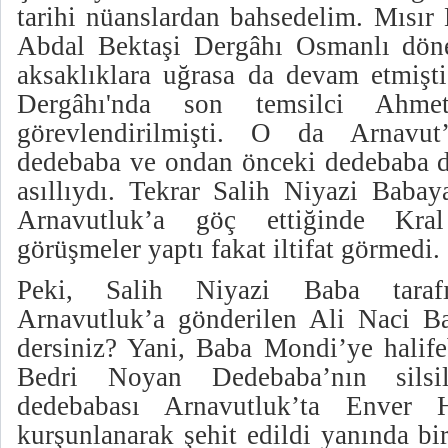
tarihi nüanslardan bahsedelim. Mısır
Abdal Bektaşi Dergâhı Osmanlı döne
aksaklıklara uğrasa da devam etmişti
Dergâhı'nda son temsilci Ahme
görevlendirilmişti. O da Arnavut
dedebaba ve ondan önceki dedebaba d
asıllıydı. Tekrar Salih Niyazi Baba
Arnavutluk’a göç ettiğinde Kra
görüşmeler yaptı fakat iltifat görmedi.
Peki, Salih Niyazi Baba tarafı
Arnavutluk’a gönderilen Ali Naci B
dersiniz? Yani, Baba Mondi’ye halife
Bedri Noyan Dedebaba’nın silsi
dedebabası Arnavutluk’ta Enver Ho
kurşunlanarak şehit edildi yanında bir 