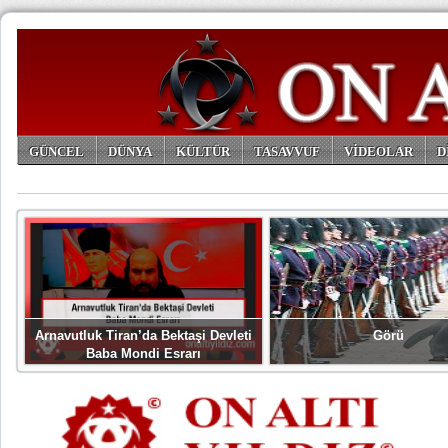
GÜNCEL
DÜNYA
KÜLTÜR
TASAVVUF
VİDEOLAR
D
ARŞİV
Arnavutluk Tiran’da Bektaşi Devleti
Görü
Baba Mondi Esrarı