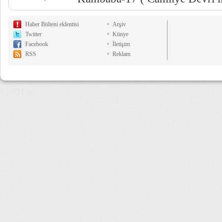
Haber Bülteni eklentisi
Arşiv
Twitter
Künye
Facebook
İletişim
RSS
Reklam
13,851 µs