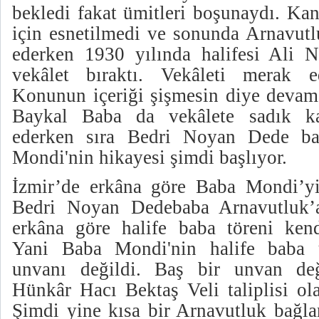
bekledi fakat ümitleri boşunaydı. Ka
için esnetilmedi ve sonunda Arnavutl
ederken 1930 yılında halifesi Ali 
vekâlet bıraktı. Vekâleti merak ede
Konunun içeriği şişmesin diye devam
Baykal Baba da vekâlete sadık ka
ederken sıra Bedri Noyan Dede ba
Mondi'nin hikayesi şimdi başlıyor.
İzmir’de erkâna göre Baba Mondi’yi
Bedri Noyan Dedebaba Arnavutluk’a
erkâna göre halife baba töreni kend
Yani Baba Mondi'nin halife baba 
unvanı değildi. Baş bir unvan deği
Hünkâr Hacı Bektaş Veli taliplisi ol
Şimdi yine kısa bir Arnavutluk bağlan