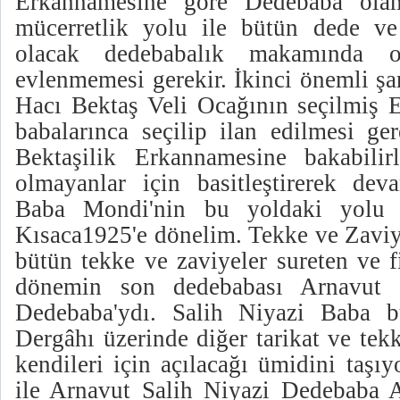
Erkannamesine göre Dedebaba olam
mücerretlik yolu ile bütün dede ve
olacak dedebabalık makamında o
evlenmemesi gerekir. İkinci önemli şa
Hacı Bektaş Veli Ocağının seçilmiş E
babalarınca seçilip ilan edilmesi ge
Bektaşilik Erkannamesine bakabilir
olmayanlar için basitleştirerek de
Baba Mondi'nin bu yoldaki yolu v
Kısaca1925'e dönelim. Tekke ve Zaviy
bütün tekke ve zaviyeler sureten ve f
dönemin son dedebabası Arnavut a
Dedebaba'ydı. Salih Niyazi Baba 
Dergâhı üzerinde diğer tarikat ve tek
kendileri için açılacağı ümidini taşıy
ile Arnavut Salih Niyazi Dedebaba 