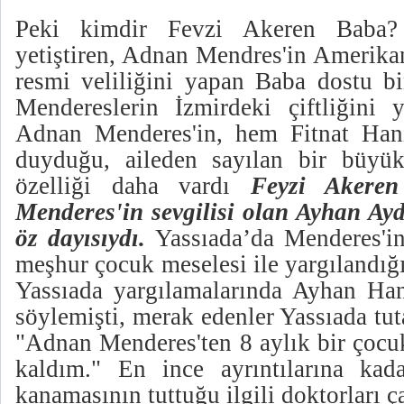
Peki kimdir Fevzi Akeren Baba?
yetiştiren, Adnan Mendres'in Amerika
resmi veliliğini yapan Baba dostu bi
Mendereslerin İzmirdeki çiftliğini y
Adnan Menderes'in, hem Fitnat Han
duyduğu, aileden sayılan bir büyük
özelliği daha vardı
Feyzi Akeren
Menderes'in sevgilisi olan Ayhan A
öz dayısıydı.
Yassıada’da Menderes'
meşhur çocuk meselesi ile yargılandığ
Yassıada yargılamalarında Ayhan Ha
söylemişti, merak edenler Yassıada tut
"Adnan Menderes'ten 8 aylık bir çoc
kaldım." En ince ayrıntılarına kad
kanamasının tuttuğu ilgili doktorları 