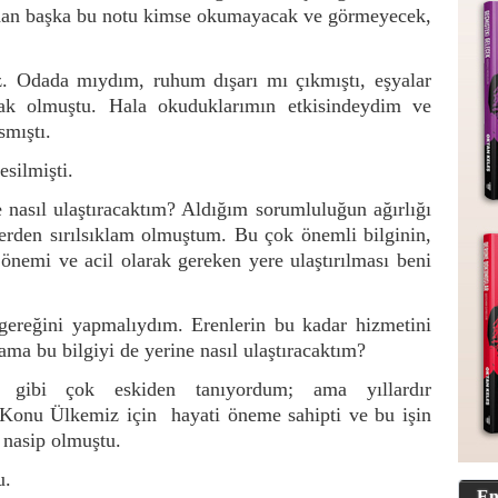
dan başka bu notu kimse okumayacak ve görmeyecek,
iz. Odada mıydım, ruhum dışarı mı çıkmıştı, eşyalar
k olmuştu. Hala okuduklarımın etkisindeydim ve
smıştı.
esilmişti.
ye nasıl ulaştıracaktım? Aldığım sorumluluğun ağırlığı
terden sırılsıklam olmuştum. Bu çok önemli bilginin,
önemi ve acil olarak gereken yere ulaştırılması beni
…
 gereğini yapmalıydım. Erenlerin bu kadar hizmetini
a bu bilgiyi de yerine nasıl ulaştıracaktım?
i gibi çok eskiden tanıyordum; ama yıllardır
 Konu Ülkemiz için
hayati öneme sahipti ve bu işin
 nasip olmuştu.
u.
En