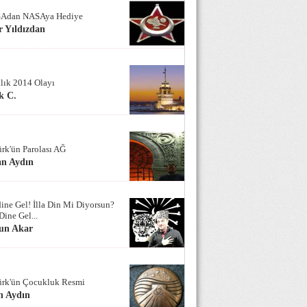
Adan NASAya Hediye
 Yıldızdan
alık 2014 Olayı
k C.
ürk'ün Parolası AĞ
an Aydın
ine Gel! İlla Din Mi Diyorsun?
Dine Gel...
un Akar
ürk'ün Çocukluk Resmi
n Aydın