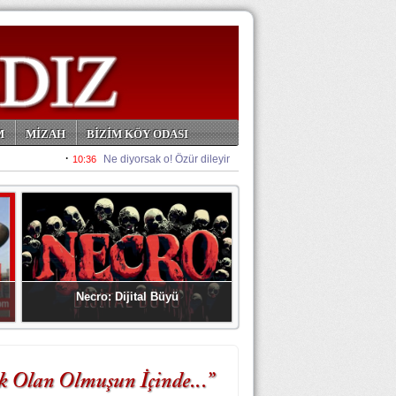
M
MİZAH
BİZİM KÖY ODASI
Necro: Dijital Büyü