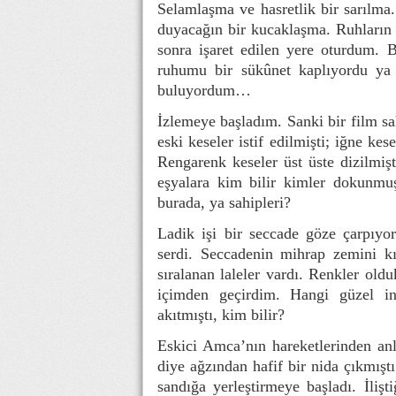
Selamlaşma ve hasretlik bir sarılma.
duyacağın bir kucaklaşma. Ruhların c
sonra işaret edilen yere oturdum. B
ruhumu bir sükûnet kaplıyordu ya
buluyordum…
İzlemeye başladım. Sanki bir film s
eski keseler istif edilmişti; iğne kes
Rengarenk keseler üst üste dizilmişt
eşyalara kim bilir kimler dokunmuş
burada, ya sahipleri?
Ladik işi bir seccade göze çarpıyo
serdi. Seccadenin mihrap zemini k
sıralanan laleler vardı. Renkler old
içimden geçirdim. Hangi güzel in
akıtmıştı, kim bilir?
Eskici Amca’nın hareketlerinden an
diye ağzından hafif bir nida çıkmıştı
sandığa yerleştirmeye başladı. İliş