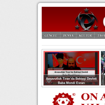
GÜNCEL
DÜNYA
KÜLTÜR
TASA
ARŞİV
Arnavutluk Tiran’da Bektaşi Devleti
Baba Mondi Esrarı