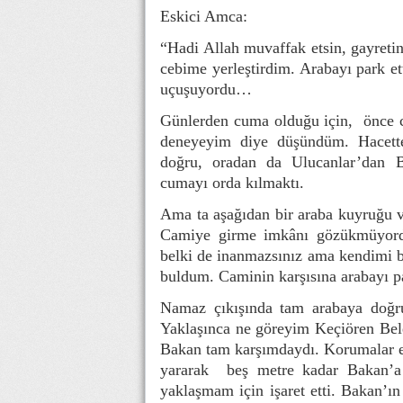
Eskici Amca:
“Hadi Allah muvaffak etsin, gayretini
cebime yerleştirdim. Arabayı park e
uçuşuyordu…
Günlerden cuma olduğu için,
önce 
deneyeyim diye düşündüm. Hacett
doğru, oradan da Ulucanlar’dan B
cumayı orda kılmaktı.
Ama ta aşağıdan bir araba kuyruğu va
Camiye girme imkânı gözükmüyordu
belki de inanmazsınız ama kendimi 
buldum. Caminin karşısına arabayı p
Namaz çıkışında tam arabaya doğru 
Yaklaşınca ne göreyim Keçiören Bel
Bakan tam karşımdaydı. Korumalar etr
yararak
beş metre kadar Bakan’a 
yaklaşmam için işaret etti. Bakan’ın