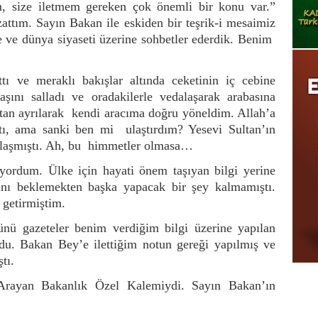
m, size iletmem gereken çok önemli bir konu var.”
attım. Sayın Bakan ile eskiden bir teşrik-i mesaimiz
e ve dünya siyaseti üzerine sohbetler ederdik. Benim
ı ve meraklı bakışlar altında ceketinin iç cebine
şını salladı ve oradakilerle vedalaşarak arabasına
tan ayrılarak
kendi aracıma doğru yöneldim. Allah’a
ştı, ama sanki ben mi
ulaştırdım? Yesevi Sultan’ın
laşmıştı. Ah, bu
himmetler olmasa…
iyordum. Ülke için hayati önem taşıyan bilgi yerine
sını beklemekten başka yapacak bir şey kalmamıştı.
 getirmiştim.
ünü gazeteler benim verdiğim bilgi üzerine yapılan
ydu. Bakan Bey’e ilettiğim notun gereği yapılmış ve
tı.
. Arayan Bakanlık Özel Kalemiydi. Sayın Bakan’ın