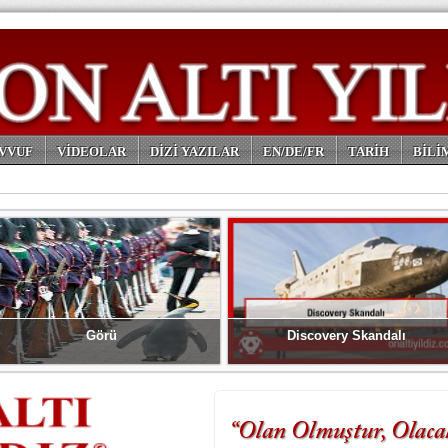
VVUF
VİDEOLAR
DİZİ YAZILAR
EN/DE/FR
TARİH
BİLİ
Görü
Discovery Skandalı