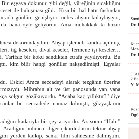
 Bir eşyaya dokunur gibi değil, yüreğinin sıcaklığını
eset ile buluşması gibi.
Kısa bir hal hatır faslından
urada gönlüm genişliyor, nefes alışım kolaylaşıyor,
Simü
 da bana öyle geliyordu. Ama muhakkak ki huzur
Dr.
ahnesi dekorundaydım. Ahşap işlemeli sandık açılmış,
Kuan
Moza
eleri, tığ keseleri, dival keseler, fermene işi keseler…
Dr.
i. Tarifsiz bir koku sandıktan etrafa yayılıyordu. Bu
tu, kim bilir hangi gönüller nakşedilmişti. Eşyalar
CIA 
2.Bö
rdu. Eskici Amca seccadeyi alarak tezgâhın üzerine
Y. 
ırmızıydı. Mihrabın alt ve üst panosunda yan yana
ukça solgun gözüküyordu. “Acaba kaç yıllıktır?” diye
sanlar bu seccadede namaz kılmıştı, gözyaşlarını
Kozm
Ogü
ladığım kadarıyla bir şey arıyordu. Az sonra “Hah!”
. Aradığını bulunca, diğer çıkardıklarını tekrar ahşap
tiğim yerden kalkıp, sanki film sahnesine dalmıştım.