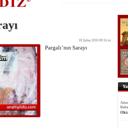
rayı
18 Şubat 2018 09:16 tsi
Pargalı’nın Sarayı
Ya
Arna
Baba
Okt