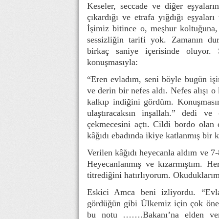
Keseler, seccade ve diğer eşyala
çıkardığı ve etrafa yığdığı eşyaları 
İşimiz bitince o, meşhur koltuğuna
sessizliğin tarifi yok. Zamanın d
birkaç saniye içerisinde oluyor
konuşmasıyla:
“Eren evladım, seni böyle bugün iş
ve derin bir nefes aldı. Nefes alışı
kalkıp indiğini gördüm. Konuşmasın
ulaştıracaksın inşallah.” dedi v
çekmecesini açtı. Cildi bordo olan o
kâğıdı ebadında ikiye katlanmış bir k
Verilen kâğıdı heyecanla aldım ve 7-
Heyecanlanmış ve kızarmıştım. Her 
titrediğini hatırlıyorum. Okudukları
Eskici Amca beni izliyordu. “Evl
gördüğün gibi Ülkemiz için çok önem
bu notu …….Bakanı’na elden verec