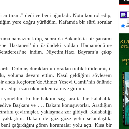
 arttırsın.” dedi ve beni uğurladı. Notu kontrol edip,
ttiğim yere doğru yürüdüm. Kafamda bir sürü sorular
ON
cuma namazını kılıp, sonra da Bakanlıkta bir şansımı
epe Hastanesi’nin üstündeki yoldan Hamamönü’ne
entderesi’ne indim. Niyetim,Hacı Bayram’a çıkıp
rdı. Dolmuş duraklarının oradan trafik kilitlenmişti.
, yoluma devam ettim. Nasıl geldiğimi söylesem
bir anda Keçiören’de Ahmet Yesevi Camii’nin önünde
ark edip, ezan okunurken camiye girdim.
yöneldim ki bir baktım sağ tarafta bir kalabalık.
ediye Başkanı ve …. Bakanı konuşuyorlar. Aradığım
afını çevirmişler, yaklaşmak zor gibiydi. Kalabalığı
yaklaştım. Bakan ile göz göze gelip selamlaştık,
 beni çağırdığını gören korumalar yolu açtı. Kısa bir