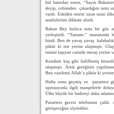
hal hatırdan sonra, “Sayın Bakanı
deyip, cebimden
çıkardığım notu uz
vardı. Eskiden oturur uzun uzun ülk
analizlerimi dikkate alırdı.
Bakan Bey hızlıca nota bir göz att
yerleştirdi. “Tamam.” manasında ba
bindi. Ben de yavaş yavaş
kalabalık
şükür ki not yerine ulaşmıştı. Ula
ismini taşıyan camide mesaj yerine u
Kendimi kuş gibi hafiflemiş hissed
ulaşmıştı. Artık gereğinin yapılma
Ben vazifemi Allah’a şükür ki yerine
Hafta sonu geçmiş ve
pazartesi g
operasyonla ilgili manşetlerle dolu
Ülke büyük bir badireyi daha atlatmış
Pazartesi gecesi telefonum çaldı
görüşeceğini söylediler.