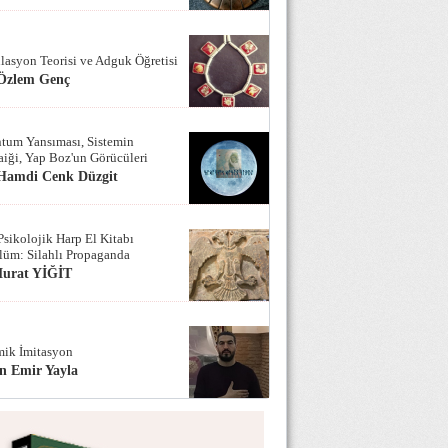
lasyon Teorisi ve Adguk Öğretisi
 Özlem Genç
tum Yansıması, Sistemin
iği, Yap Boz'un Görücüleri
 Hamdi Cenk Düzgit
Psikolojik Harp El Kitabı
lüm: Silahlı Propaganda
Murat YİĞİT
ik İmitasyon
n Emir Yayla