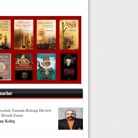
zarlar
vutluk Tiranda Bektaşi Devleti
 Mondi Esrarı
an Keleş