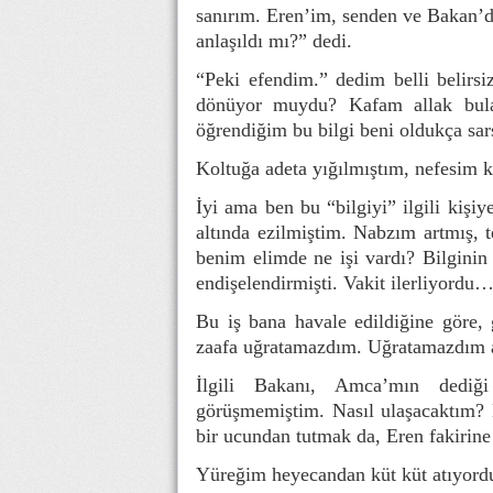
sanırım. Eren’im, senden ve Bakan’
anlaşıldı mı?” dedi.
“Peki efendim.” dedim belli belirs
dönüyor muydu? Kafam allak bula
öğrendiğim bu bilgi beni oldukça sar
Koltuğa adeta yığılmıştım, nefesim k
İyi ama ben bu “bilgiyi” ilgili kişi
altında ezilmiştim. Nabzım artmış, 
benim elimde ne işi vardı? Bilginin 
endişelendirmişti. Vakit ilerliyordu
Bu iş bana havale edildiğine göre,
zaafa uğratamazdım. Uğratamazdım am
İlgili Bakanı, Amca’mın dediğ
görüşmemiştim. Nasıl ulaşacaktım?
bir ucundan tutmak da, Eren fakirine
Yüreğim heyecandan küt küt atıyord