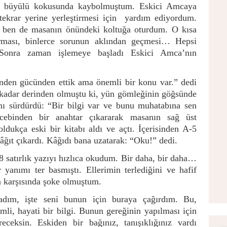
rın büyülü kokusunda kaybolmuştum. Eskici Amcaya
tekrar yerine yerleştirmesi için
yardım ediyordum.
, ben de masanın önündeki koltuğa oturdum. O kısa
urması, binlerce sorunun aklından geçmesi… Hepsi
. Sonra zaman işlemeye başladı Eskici Amca’nın
inden gücünden ettik ama önemli bir konu var.” dedi
 o kadar derinden olmuştu ki, yün gömleğinin göğsünde
ı sürdürdü: “Bir bilgi var ve bunu muhatabına sen
e cebinden bir anahtar çıkararak masanın sağ üst
ldukça eski bir kitabı aldı ve açtı. İçerisinden A-5
âğıt çıkardı. Kâğıdı bana uzatarak: “Oku!” dedi.
8 satırlık yazıyı hızlıca okudum. Bir daha, bir daha…
yanımı ter basmıştı. Ellerimin terlediğini ve hafif
m karşısında şoke olmuştum.
adım, işte seni bunun için buraya çağırdım. Bu,
li, hayati bir bilgi. Bunun gereğinin yapılması için
eksin. Eskiden bir bağınız, tanışıklığınız vardı