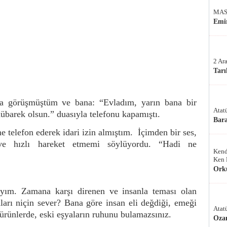
MAS
Emir
2 Ar
Tarı
da görüşmüştüm ve bana: “Evladım, yarın bana bir
Atat
übarek olsun.” duasıyla telefonu kapamıştı.
Bar
 telefon ederek idari izin almıştım.
İçimden bir ses,
ve hızlı hareket etmemi söylüyordu. “Hadi ne
Kend
Ken 
Ork
yım. Zamana karşı direnen ve insanla teması olan
ları niçin sever? Bana göre insan eli değdiği, emeği
Atat
 ürünlerde, eski eşyaların ruhunu bulamazsınız.
Oza