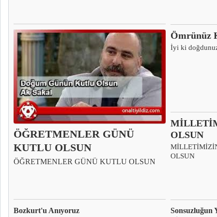
Ömrünüz K
İyi ki doğdunuz
MİLLETİM
ÖĞRETMENLER GÜNÜ
OLSUN
KUTLU OLSUN
MİLLETİMİZİ
OLSUN
ÖĞRETMENLER GÜNÜ KUTLU OLSUN
Bozkurt'u Anıyoruz
Sonsuzluğun Ya