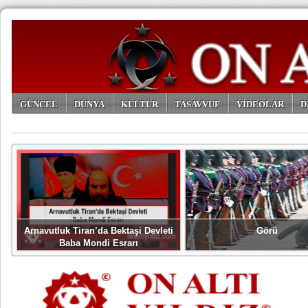
GÜNCEL
DÜNYA
KÜLTÜR
TASAVVUF
VİDEOLAR
D
ARŞİV
Arnavutluk Tiran’da Bektaşi Devleti
Görü
Baba Mondi Esrarı