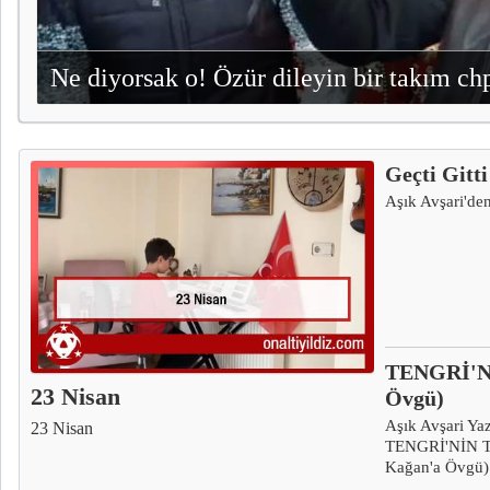
Ne diyorsak o! Özür dileyin bir takım chp
Geçti Gitti
Aşık Avşari'den
TENGRİ'N
23 Nisan
Övgü)
Aşık Avşari Yaz
23 Nisan
TENGRİ'NİN T
Kağan'a Övgü)