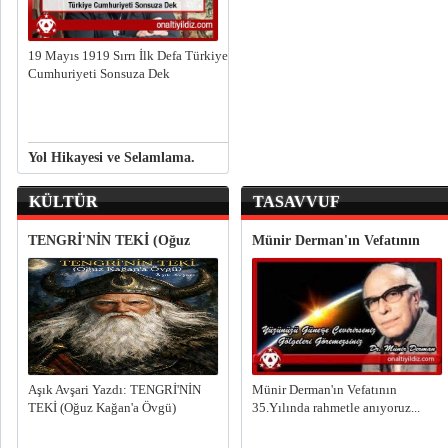
19 Mayıs 1919 Sırrı İlk Defa Türkiye
Cumhuriyeti Sonsuza Dek
Yol Hikayesi ve Selamlama.
Emperyalizme ve Siyonizme
KÜLTÜR
TASAVVUF
Yolun Sonu Gözüküyor
TENGRİ'NİN TEKİ (Oğuz
Münir Derman'ın Vefatının
Kağan'a Övgü)
35.Yılı
Aşık Avşari Yazdı: TENGRİ'NİN
Münir Derman'ın Vefatının
TEKİ (Oğuz Kağan'a Övgü)
35.Yılında rahmetle anıyoruz...