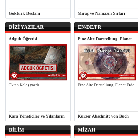
Göktürk Destanı
Miraç ve Namazın Sırları
DİZİ YAZILAR
EN/DE/FR
Adguk Öğretisi
Eine Alte Darstellung, Planet
Erde
Oktan Keleş yazdı...
Eine Alte Darstellung, Planet Erde
Kara Yöneticiler ve Yılanların
Kurzer Abschnitt von Buch
Öcü
“Gottes Türke” – Kapitel:
BİLİM
MİZAH
Evolutionstheorie