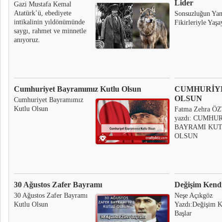
Lider
Gazi Mustafa Kemal
Atatürk’ü, ebediyete
Sonsuzluğun Yank
intikalinin yıldönümünde
Fikirleriyle Yaş
saygı, rahmet ve minnetle
anıyoruz.
Cumhuriyet Bayramımız Kutlu Olsun
CUMHURİY
OLSUN
Cumhuriyet Bayramımız
Kutlu Olsun
Fatma Zehra 
yazdı: CUMHU
BAYRAMI KU
OLSUN
30 Ağustos Zafer Bayramı
Değişim Kendi
30 Ağustos Zafer Bayramı
Neşe Açıkgöz
Kutlu Olsun
Yazdı:Değişim K
Başlar