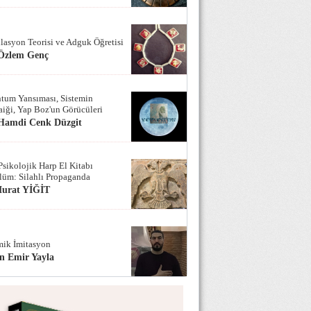
lasyon Teorisi ve Adguk Öğretisi
 Özlem Genç
tum Yansıması, Sistemin
iği, Yap Boz'un Görücüleri
 Hamdi Cenk Düzgit
Psikolojik Harp El Kitabı
lüm: Silahlı Propaganda
Murat YİĞİT
ik İmitasyon
n Emir Yayla