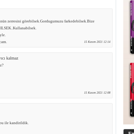
ün zerresini görebilsek.Gordugumuzu farkedebilsek.Bize
ILSEK..Kullanabilsek.
yle.
cam.
15 Kasım 2021 12:14
yıcı kalmaz
iz?
15 Kasım 2021 12:08
bu ile kandirildik.
En