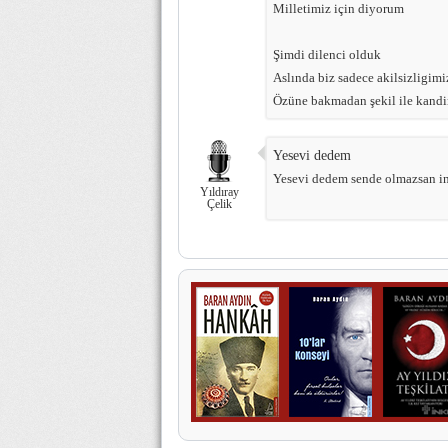
Milletimiz için diyorum
Şimdi dilenci olduk
Aslında biz sadece akilsizligim
Özüne bakmadan şekil ile kandir
Yesevi dedem
Yesevi dedem sende olmazsan i
Yıldıray
Çelik