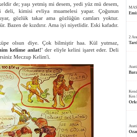
ldir de; yaşı yetmiş mi desem, yedi yüz mü desem,
MAS
 deli, kimisi evliya muamelesi yapar. Çoğunun
Emir
uyar, gözlük takar ama gözlüğün camları yoktur.
ür. Bazen de kızdırır. Ama iyi niyetlidir. Eski kafadır.
2 Ar
küpe olsun diye. Çok bilmiştir haa. Kül yutmaz,
Tarı
nim kelime anlat!'
der eliyle kelini işaret eder. Deli
siniz Meczup Kelim'i.
Atat
Bar
Kend
Ken 
Ork
Atat
Oza