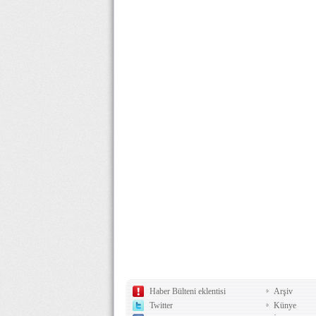
Haber Bülteni eklentisi
Arşiv
Twitter
Künye