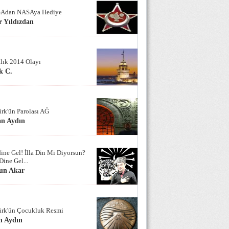
Adan NASAya Hediye
 Yıldızdan
alık 2014 Olayı
k C.
ürk'ün Parolası AĞ
an Aydın
ine Gel! İlla Din Mi Diyorsun?
Dine Gel...
un Akar
ürk'ün Çocukluk Resmi
n Aydın