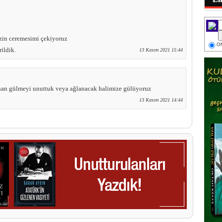
izin ceremesimi çekiyoruz
ON
ildik.
13 Kasım 2021 15:44
nan gülmeyi unuttuk veya ağlanacak halimize gülüyoruz
13 Kasım 2021 14:44