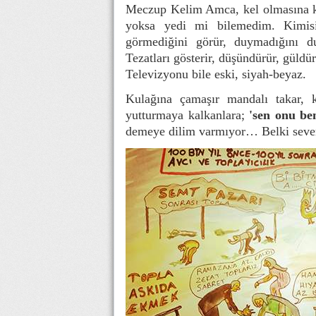
Meczup Kelim Amca, kel olmasına ke
yoksa yedi mi bilemedim. Kimisi
görmediğini görür, duymadığını d
Tezatları gösterir, düşündürür, güldür
Televizyonu bile eski, siyah-beyaz.
Kulağına çamaşır mandalı takar, 
yutturmaya kalkanlara;
'sen onu be
demeye dilim varmıyor… Belki sever