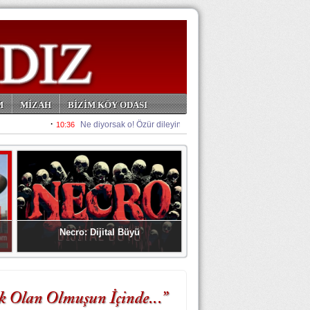
M
MİZAH
BİZİM KÖY ODASI
Necro: Dijital Büyü