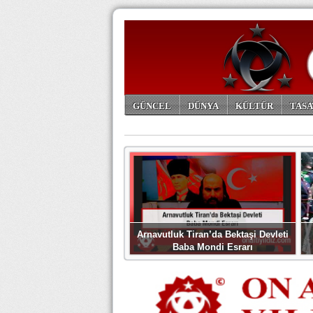
GÜNCEL
DÜNYA
KÜLTÜR
TASA
ARŞİV
Arnavutluk Tiran’da Bektaşi Devleti
Baba Mondi Esrarı