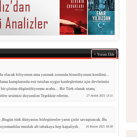
+ Yorum Ekle
 olacak biliyorum ama yazmak zorunda hissediyorum kendimi...
ama kamplarında esir tutulan uygur kardeşlerimiz için devletimiz
gi bir çözüm düşünülüyormu acaba.... Bir Türk olarak utanç
tfen sesimizi duyuralım Teşekkür ederim..
27 Aralık 2021 13:11
,Bugün türk dünyasını birleştirenler yarın çinle savaştıracak..Bu
doyurmadılar musluk alt tabakaya hep kapalıydı.
16 Kasım 2021 18:30