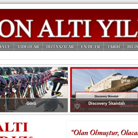
VVUF
VİDEOLAR
DİZİ YAZILAR
EN/DE/FR
TARİH
BİLİ
Görü
Discovery Skandalı