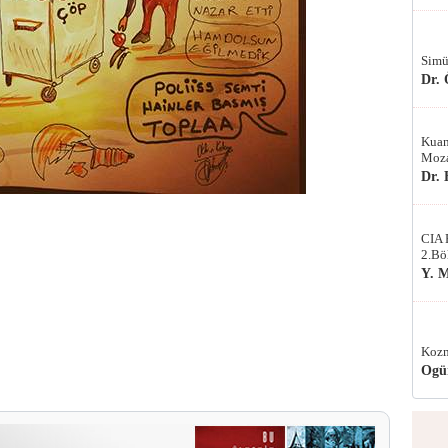
Simü
Dr.
Kuan
Moza
Dr.
CIA 
2.Bö
Y. 
Kozm
Ogü