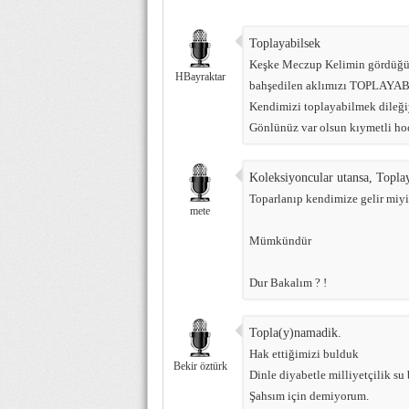
Toplayabilsek
Keşke Meczup Kelimin gördüğün
HBayraktar
bahşedilen aklımızı TOPLAYAB
Kendimizi toplayabilmek dileği
Gönlünüz var olsun kıymetli ho
Koleksiyoncular utansa, Topla
Toparlanıp kendimize gelir miy
mete
Mümkündür
Dur Bakalım ? !
Topla(y)namadik.
Hak ettiğimizi bulduk
Bekir öztürk
Dinle diyabetle milliyetçilik su 
Şahsım için demiyorum.