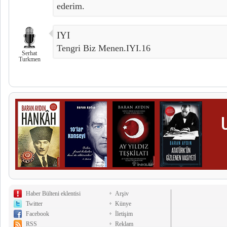
ederim.
IYI
Tengri Biz Menen.IYI.16
Serhat
Turkmen
Haber Bülteni eklentisi
Arşiv
Twitter
Künye
Facebook
İletişim
RSS
Reklam