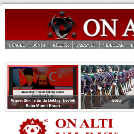
GÜNCEL
DÜNYA
KÜLTÜR
TASAVVUF
VİDEOLAR
D
ARŞİV
Arnavutluk Tiran’da Bektaşi Devleti
Görü
Baba Mondi Esrarı