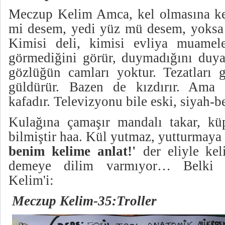
Meczup Kelim Amca, kel olmasına kel
mi desem, yedi yüz mü desem, yoksa
Kimisi deli, kimisi evliya muamel
görmediğini görür, duymadığını duya
gözlüğün camları yoktur. Tezatları g
güldürür. Bazen de kızdırır. Ama i
kafadır. Televizyonu bile eski, siyah-b
Kulağına çamaşır mandalı takar, kü
bilmiştir haa. Kül yutmaz, yutturmaya
benim kelime anlat!'
der eliyle keli
demeye dilim varmıyor… Belki s
Kelim'i:
Meczup Kelim-35:Troller