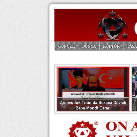
GÜNCEL
DÜNYA
KÜLTÜR
TASA
ARŞİV
Arnavutluk Tiran’da Bektaşi Devleti
Baba Mondi Esrarı