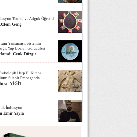
lasyon Teorisi ve Adguk Öğretisi
 Özlem Genç
tum Yansıması, Sistemin
iği, Yap Boz'un Görücüleri
 Hamdi Cenk Düzgit
Psikolojik Harp El Kitabı
lüm: Silahlı Propaganda
Murat YİĞİT
ik İmitasyon
n Emir Yayla