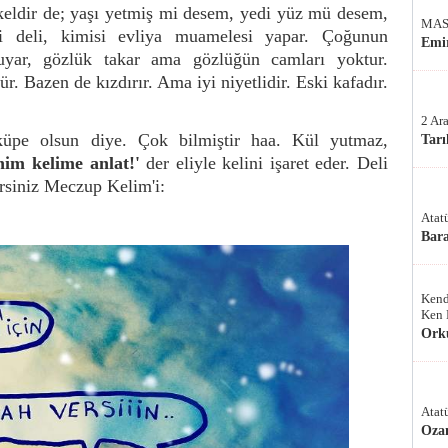
ldir de; yaşı yetmiş mi desem, yedi yüz mü desem,
MAS
 deli, kimisi evliya muamelesi yapar. Çoğunun
Emir
uyar, gözlük takar ama gözlüğün camları yoktur.
ür. Bazen de kızdırır. Ama iyi niyetlidir. Eski kafadır.
2 Ar
küpe olsun diye. Çok bilmiştir haa. Kül yutmaz,
Tarı
nim kelime anlat!'
der eliyle kelini işaret eder. Deli
siniz Meczup Kelim'i:
Atat
Bar
Kend
Ken 
Ork
Atat
Oza