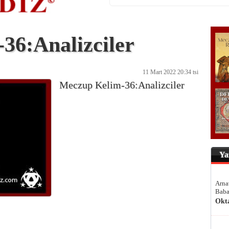
36:Analizciler
11 Mart 2022 20:34 tsi
Meczup Kelim-36:Analizciler
Ya
Arna
Baba
Okt