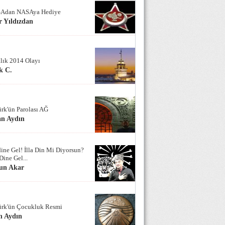
Adan NASAya Hediye
 Yıldızdan
alık 2014 Olayı
k C.
ürk'ün Parolası AĞ
an Aydın
ine Gel! İlla Din Mi Diyorsun?
Dine Gel...
un Akar
ürk'ün Çocukluk Resmi
n Aydın