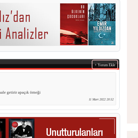
+ Yorum Ekle
hale getirir apaçık örneği
11 Mart 2022 20:52