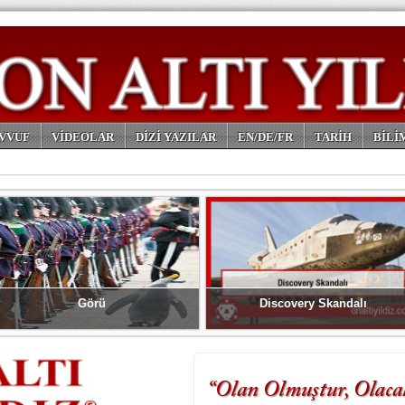
VVUF
VİDEOLAR
DİZİ YAZILAR
EN/DE/FR
TARİH
BİLİ
Görü
Discovery Skandalı