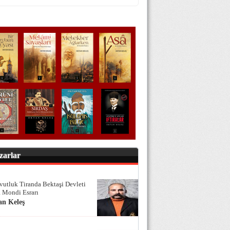
zarlar
vutluk Tiranda Bektaşi Devleti
 Mondi Esrarı
an Keleş