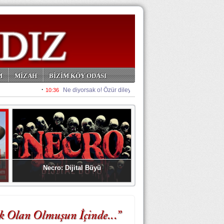
M
MİZAH
BİZİM KÖY ODASI
Necro: Dijital Büyü