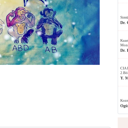
Simü
Dr.
Kuan
Moza
Dr.
CIA 
2.Bö
Y. 
Kozm
Ogü