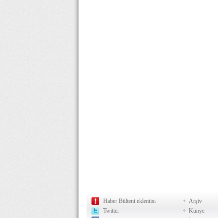
Haber Bülteni eklentisi
Arşiv
Twitter
Künye