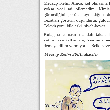
Meczup Kelim Amca, kel olmasına ke
yoksa yedi mi bilemedim. Kimisi
görmediğini görür, duymadığını d
Tezatları gösterir, düşündürür, güldür
Televizyonu bile eski, siyah-beyaz.
Kulağına çamaşır mandalı takar, 
yutturmaya kalkanlara;
'sen onu be
demeye dilim varmıyor… Belki sever
Meczup Kelim-36:Analizciler