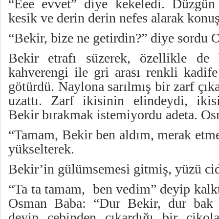
“Eee evvet” diye kekeledi. Düzgün
kesik ve derin derin nefes alarak konu
“Bekir, bize ne getirdin?” diye sordu
Bekir etrafı süzerek, özellikle de
kahverengi ile gri arası renkli kadif
götürdü. Naylona sarılmış bir zarf çı
uzattı. Zarf ikisinin elindeydi, ikis
Bekir bırakmak istemiyordu adeta. O
“Tamam, Bekir ben aldım, merak etme”
yükselterek.
Bekir’in gülümsemesi gitmiş, yüzü cid
“Ta ta tamam, ben vedim” deyip kalkt
Osman Baba: “Dur Bekir, dur bak 
deyip cebinden çıkardığı bir çikola