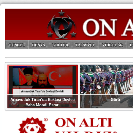
GÜNCEL
DÜNYA
KÜLTÜR
TASAVVUF
VİDEOLAR
D
ARŞİV
Arnavutluk Tiran’da Bektaşi Devleti
Görü
Baba Mondi Esrarı