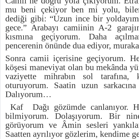
Camii’ne doğru yola çıkıyorum. Etraf
mu beni çekiyor ben mi yolu, bile
dediği gibi: “Uzun ince bir yoldayı
gece.” Arabayı camiinin A-2 garajı
kısmına geçiyorum. Daha açılma
pencerenin önünde dua ediyor, mura
Sonra camii içerisine geçiyorum. He
köşesi maneviyat olan bu mekânda yür
vaziyette mihrabın sol tarafına,
oturuyorum. Saatin uzun sarkacına 
Dalıyorum…
Kaf Dağı gözümde canlanıyor. H
bilmiyorum. Dolaşıyorum. Bir ninen
görüyorum ve Âmin sesleri yankılan
Saatten ayrılıyor gözlerim, kendime 