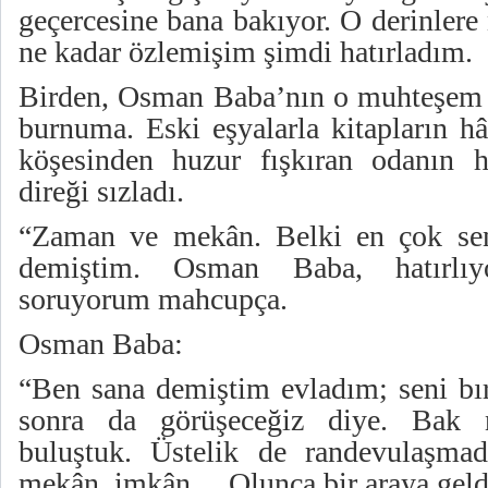
geçercesine bana bakıyor. O derinlere
ne kadar özlemişim şimdi hatırladım.
Birden, Osman Baba’nın o muhteşem 
burnuma. Eski eşyalarla kitapların hâ
köşesinden huzur fışkıran odanın h
direği sızladı.
“Zaman ve mekân. Belki en çok sen
demiştim. Osman Baba, hatırlı
soruyorum mahcupça.
Osman Baba:
“Ben sana demiştim evladım; seni b
sonra da görüşeceğiz diye. Bak 
buluştuk. Üstelik de randevulaşma
mekân, imkân… Olunca bir araya geldi