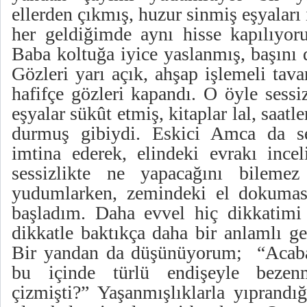
ellerden çıkmış, huzur sinmiş eşyalar
her geldiğimde aynı hisse kapılıyo
Baba koltuğa iyice yaslanmış, başını 
Gözleri yarı açık, ahşap işlemeli tav
hafifçe gözleri kapandı. O öyle sessi
eşyalar sükût etmiş, kitaplar lal, saat
durmuş gibiydi. Eskici Amca da se
imtina ederek, elindeki evrakı ince
sessizlikte ne yapacağını bileme
yudumlarken, zemindeki el dokuması
başladım. Daha evvel hiç dikkatimi
dikkatle baktıkça daha bir anlamlı g
Bir yandan da düşünüyorum; “Acaba 
bu içinde türlü endişeyle bezen
çizmişti?” Yaşanmışlıklarla yıprandığ