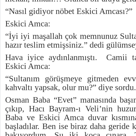
“Nasıl gidiyor nöbet Eskici Amcası?”
Eskici Amca:
“İyi iyi maşallah çok memnunuz Sulta
hazır teslim etmişsiniz.” dedi gülümse
Hava iyice aydınlanmıştı. Camii t
Eskici Amca:
“Sultanım görüşmeye gitmeden evv
kahvaltı yapsak, olur mu?” diye sordu.
Osman Baba “Evet” manasında başını
çıkıp, Hacı Bayram-ı Veli’nin huzu
Baba ve Eskici Amca duvar kısmına
başladılar. Ben ise biraz daha geride 
bakıyordum. Şu iki koca çınara, T