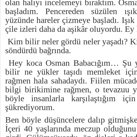
olan halıyı incelemeyi bıraktım. Os
başladım. Pencereden süzülen ış
yüzünde hareler çizmeye başladı. Işı
çile izleri daha da aşikâr oluyordu. Ey
Kim bilir neler gördü neler yaşadı? K
söndürdü bağrında.
Hey koca Osman Babacığım… Şu y
bilir ne yükler taşıdı memleket içi
rağmen hala sahadaydı. Fiilen mücad
bilgi birikimine rağmen, o tevazuu
böyle insanlarla karşılaştığım i
şükrediyorum.
Ben böyle düşüncelere dalıp gitmişke
İçeri 40 yaşlarında meczup olduğunu 