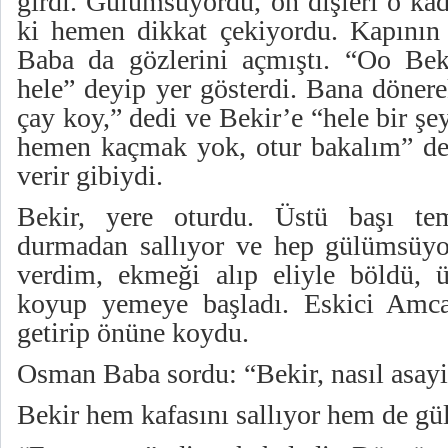
girdi. Gülümsüyordu, ön dişleri o ka
ki hemen dikkat çekiyordu. Kapının
Baba da gözlerini açmıştı. “Oo Bek
hele” deyip yer gösterdi. Bana döner
çay koy,” dedi ve Bekir’e “hele bir şe
hemen kaçmak yok, otur bakalım” ded
verir gibiydi.
Bekir, yere oturdu. Üstü başı te
durmadan sallıyor ve hep gülümsüy
verdim, ekmeği alıp eliyle böldü, ü
koyup yemeye başladı. Eskici Amca
getirip önüne koydu.
Osman Baba sordu: “Bekir, nasıl asay
Bekir hem kafasını sallıyor hem de g