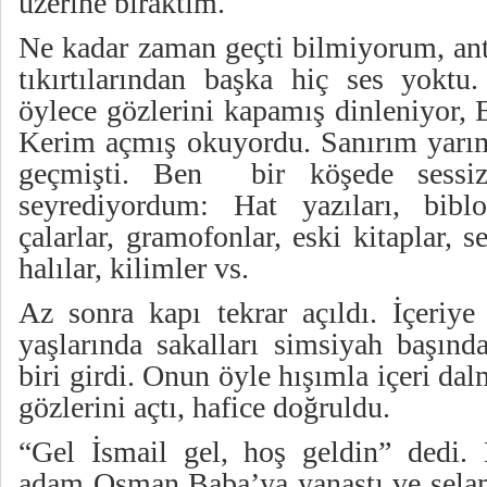
üzerine bıraktım.
Ne kadar zaman geçti bilmiyorum, ant
tıkırtılarından başka hiç ses yokt
öylece gözlerini kapamış dinleniyor,
Kerim açmış okuyordu. Sanırım yarı
geçmişti. Ben bir köşede sessizc
seyrediyordum: Hat yazıları, biblo
çalarlar, gramofonlar, eski kitaplar, s
halılar, kilimler vs.
Az sonra kapı tekrar açıldı. İçeriye
yaşlarında sakalları simsiyah başınd
biri girdi. Onun öyle hışımla içeri d
gözlerini açtı, hafice doğruldu.
“Gel İsmail gel, hoş geldin” dedi. H
adam Osman Baba’ya yanaştı ve selam 