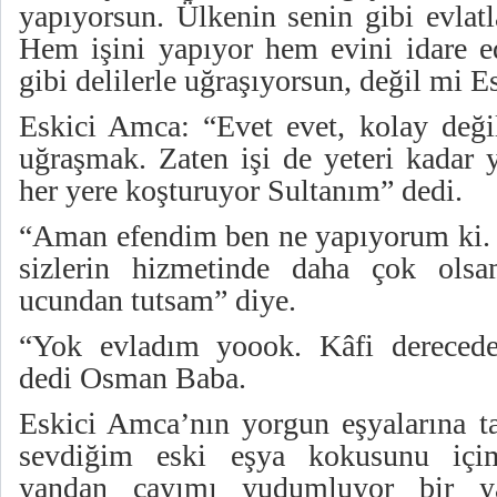
yapıyorsun. Ülkenin senin gibi evlatl
Hem işini yapıyor hem evini idare 
gibi delilerle uğraşıyorsun, değil mi E
Eskici Amca: “Evet evet, kolay değil
uğraşmak. Zaten işi de yeteri kadar
her yere koşturuyor Sultanım” dedi.
“Aman efendim ben ne yapıyorum ki.
sizlerin hizmetinde daha çok olsa
ucundan tutsam” diye.
“Yok evladım yoook. Kâfi derecede
dedi Osman Baba.
Eskici Amca’nın yorgun eşyalarına ta
sevdiğim eski eşya kokusunu içi
yandan çayımı yudumluyor bir y