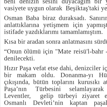
beni denizin sesini duyacağım bir
vasiyete uygun olarak Beşiktaş'taki ye
Osman Baba biraz duraksadı. Sanır
anlattıklarına yetişmem için yapmışt
istifade yazdıklarımı tamamlamıştım.
Kısa bir aradan sonra anlatmasını sü
“Onun ölümü için "Mate reisü'l-bahr -
denilecekti.
Hızır Paşa vefat etse dahi, denizciler i
bir makam oldu. Donanma-yı Hüm
çıkışında, bütün toplarını kurusıkı a
Paşa’nın Türbesini selamlayara
Leventler, gelip türbeyi ziyaret e
Osmanlı Devleti’nin kaptan paşala