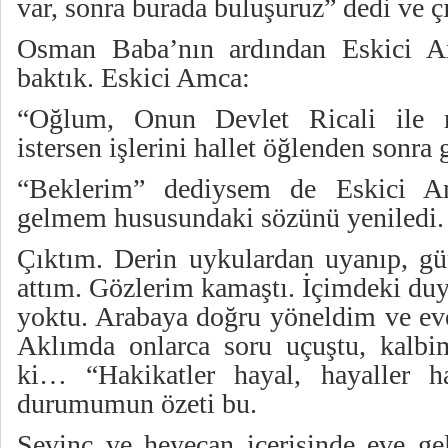
var, sonra burada buluşuruz” dedi ve çı
Osman Baba’nın ardından Eskici Am
baktık. Eskici Amca:
“Oğlum, Onun Devlet Ricali ile r
istersen işlerini hallet öğlenden sonra 
“Beklerim” dediysem de Eskici A
gelmem hususundaki sözünü yeniledi.
Çıktım. Derin uykulardan uyanıp, gü
attım. Gözlerim kamaştı. İçimdeki duy
yoktu. Arabaya doğru yöneldim ve eve
Aklımda onlarca soru uçuştu, kalbi
ki… “Hakikatler hayal, hayaller hak
durumumun özeti bu.
Sevinç ve heyecan içerisinde eve gel