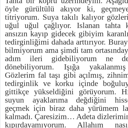
Tahta bir köprü üzerindeyim. Aşağıd
öyle gürültülü akıyor ki, geçmeye
titriyorum. Suya takılı kalıyor gözle
uğul uğul çağlıyor. Islanan tahta 
ansızın kayıp gidecek gibiyim karanl
tedirginliğimi dahada arttırıyor. Bura
bilmiyorum ama şimdi tam ortasınday
adım ileri gidebiliyorum ne 
dönebiliyorum. Işığa yakalanmı
Gözlerim fal taşı gibi açılmış, zihni
tedirginlik ve korku içinde boğulu
gittikçe yükseldiğini görüyorum. H
suyun ayaklarıma değdiğini hiss
geçmek için biraz daha yürümem la
kalmadı. Çaresizim… Adeta dizlerimin
kıpırdayamıyorum. Allahım nas