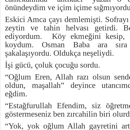
önündeydim ve içim içime sığmıyordu
Eskici Amca çayı demlemişti. Sofrayı 
zeytin ve tahin helvası getirdi.
ediyordum. Köy ekmeğini kesip, m
koydum. Osman Baba ara sıra 
şakalaşıyordu. Oldukça neşeliydi.
İşi gücü, çoluk çocuğu sordu.
“Oğlum Eren, Allah razı olsun send
oldun, maşallah” deyince utancı
eğdim.
“Estağfurullah Efendim, siz öğretm
göstermeseniz ben zırcahilin biri olu
“Yok, yok oğlum Allah gayretini artt