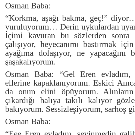
Osman Baba:
“Korkma, aşağı bakma, geç!” diyor
vuruluyorum… Derin uykulardan uyan
İçimi kavuran bu sözlerden sonra 
çalışıyor, heyecanımı bastırmak içi
ayağıma dolaşıyor, ne yapacağını b
şaşakalıyorum.
Osman Baba: “Gel Eren evladım, 
ellerine kapaklanıyorum. Eskici Amc
da onun elini öpüyorum. Alınların
çıkardığı halıya takılı kalıyor gözl
bakıyorum. Sessizleşiyorum, sarhoş g
Osman Baba:
“Eee Eren evladım, sevinmedin gali