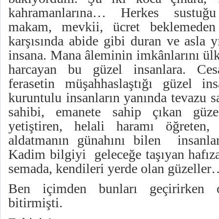
kahramanlarına… Herkes sustuğ
makam, mevkii, ücret beklemeden 
karşısında abide gibi duran ve asla 
insana. Mana âleminin imkânlarını ül
harcayan bu güzel insanlara. Cesa
ferasetin müşahhaslaştığı güzel in
kuruntulu insanların yanında tevazu s
sahibi, emanete sahip çıkan güze
yetiştiren, helali haramı öğreten,
aldatmanın günahını bilen insanl
Kadim bilgiyi geleceğe taşıyan hafız
semada, kendileri yerde olan güzelle
Ben içimden bunları geçirirken o
bitirmişti.