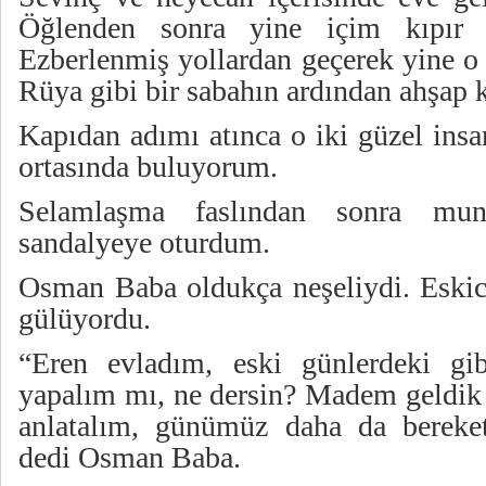
Öğlenden sonra yine içim kıpır k
Ezberlenmiş yollardan geçerek yine o
Rüya gibi bir sabahın ardından ahşap 
Kapıdan adımı atınca o iki güzel insa
ortasında buluyorum.
Selamlaşma faslından sonra mun
sandalyeye oturdum.
Osman Baba oldukça neşeliydi. Eski
gülüyordu.
“Eren evladım, eski günlerdeki gib
yapalım mı, ne dersin? Madem geldik 
anlatalım, günümüz daha da bereket
dedi Osman Baba.