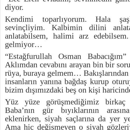
diyor.
Kendimi toparlıyorum. Hala şa
sevinçliyim. Kalbimin dilini anl
anlatabilsem, halimi arz edebilsem
gelmiyor…
“Estağfurullah Osman Babacığım” 
Aklımdan cevabını arayan bin bir sor
rüya, buraya gelmem… Bakışlarından 
insanların yanına bağdaş kurup otur
bizim dışımızdaki beş on kişi haricin
Yüz yüze görüşmediğimiz birkaç
Baba’nın gür bıyıklarının arasına
eklenirken, siyah saçlarına da yer y
Ama hiç değişmeyen o siyah gözleriy