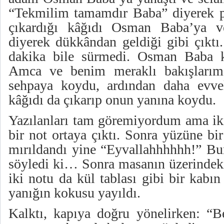
“Tekmilim tamamdır Baba” diyerek p
çıkardığı kâğıdı Osman Baba’ya v
diyerek dükkândan geldiği gibi çıktı. 
dakika bile sürmedi. Osman Baba k
Amca ve benim meraklı bakışlarım
sehpaya koydu, ardından daha evvel
kâğıdı da çıkarıp onun yanına koydu.
Yazılanları tam göremiyordum ama iki 
bir not ortaya çıktı. Sonra yüzüne bi
mırıldandı yine “Eyvallahhhhhh!” Bu
söyledi ki… Sonra masanın üzerindeki
iki notu da kül tablası gibi bir kabı
yanığın kokusu yayıldı.
Kalktı, kapıya doğru yönelirken: “