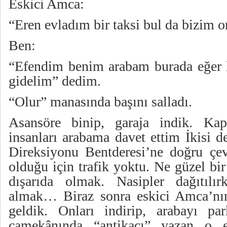
Eskici Amca:
“Eren evladım bir taksi bul da bizim o
Ben:
“Efendim benim arabam burada eğer l
gidelim” dedim.
“Olur” manasında başını salladı.
Asansöre binip, garaja indik. Ka
insanları arabama davet ettim İkisi d
Direksiyonu Bentderesi’ne doğru çe
olduğu için trafik yoktu. Ne güzel bi
dışarıda olmak. Nasipler dağıtılır
almak… Biraz sonra eskici Amca’nı
geldik. Onları indirip, arabayı par
camekânında “antikacı” yazan o e