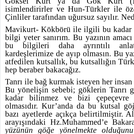
Göksel Kurt ya da Gök Kurt (M
isimlendirirler ve Hun-Türkler ile özde
Çinliler tarafından uğursuz sayılır. Ne
Mavikurt- Kökbörü ile ilgili bu kadar 
bilgi yeter sanırım. Bu yazının amacı
bu bilgileri daha ayrıntılı anla
kardeşlerimize de ayıp olmasın. Bu y
atfedilen kutsallık, bu kutsallığın Türk 
hep beraber bakacağız.
Tanrı ile bağ kurmak isteyen her insa
Bu yönelişin sebebi; göklerin Tanrı g
kadar bilinmez ve bizi çepeçevre s
olmasıdır. Kur’anda da bu kutsal göğ
bazı ayetlerde açıkça belirtilmiştir. 
arayışındaki Hz.Muhammed’e Bakara
yüzünün göğe yönelmekte olduğunu