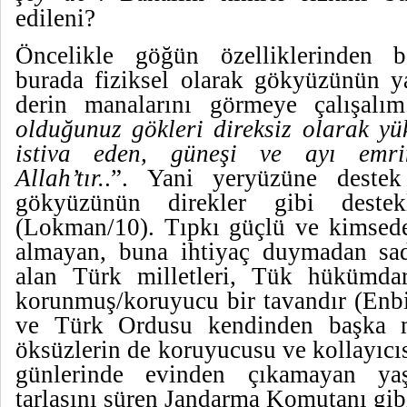
edileni?
Öncelikle göğün özelliklerinden b
burada fiziksel olarak gökyüzünün y
derin manalarını görmeye çalışal
olduğunuz gökleri direksiz olarak yü
istiva eden, güneşi ve ayı emr
Allah’tır.
.”. Yani yeryüzüne destek
gökyüzünün direkler gibi destek
(Lokman/10). Tıpkı güçlü ve kimsed
almayan, buna ihtiyaç duymadan sad
alan Türk milletleri, Tük hükümdar
korunmuş/koruyucu bir tavandır (Enbi
ve Türk Ordusu kendinden başka m
öksüzlerin de koruyucusu ve kollayıcıs
günlerinde evinden çıkamayan ya
tarlasını süren Jandarma Komutanı gib