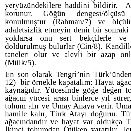
yeryüzündekilere haddini bildirir.
A
korunur.
Göğün dengesi/ölçüsü 
konulmuştur (Rahman/7) ve ölçülü
adaletsizlik etmeyin denir bir sonraki 
yoklarsa onu sert bekçilerle ve 
doldurulmuş bulurlar (Cin/8). Kandille
taneleri olur ve alevli bir azap onl
(Mülk/5).
En son olarak Tengri’nin Türk’ünden
12)
bir örnekle kapatalım: Hayat ağacı
kaynağıdır. Yücesinde göğe değen t
ağacın yücesi arası binlerce yıl süre
tohum alır ve Umay Anaya verir. Um
hamile kalır, Türk Atayı doğurur. Tü
ağacındandır ve hayat var oldukça Tü
İkinci tohumdan Ötüken yaratılır. Te