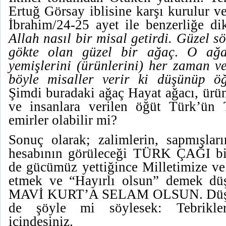
Ertuğ Görsay iblisine karşı kurulur v
İbrahim/24-25 ayet ile benzerliğe di
Allah nasıl bir misal getirdi. Güzel sö
gökte olan güzel bir ağaç
.
O ağa
yemişlerini (ürünlerini) her zaman ve
böyle misaller verir ki düşünüp öğü
Şimdi buradaki ağaç Hayat ağacı, ürü
ve insanlara verilen öğüt Türk’ün T
emirler olabilir mi?
Sonuç olarak; zalimlerin, sapmışlar
hesabının görüleceği TÜRK ÇAĞI biz
de gücümüz yettiğince Milletimize ve
etmek ve “Hayırlı olsun” demek d
MAVİ KURT’A SELAM OLSUN. Düşma
de şöyle mi söylesek: Tebrikl
içindesiniz.