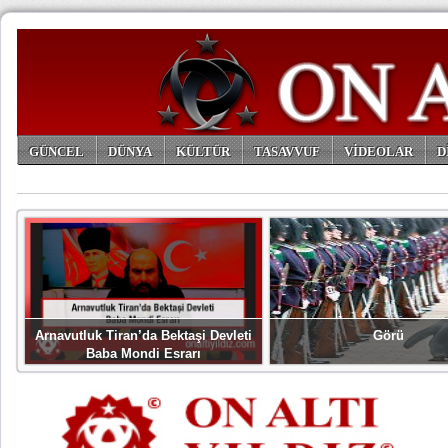
GÜNCEL
DÜNYA
KÜLTÜR
TASAVVUF
VİDEOLAR
D
ARŞİV
Arnavutluk Tiran’da Bektaşi Devleti
Görü
Baba Mondi Esrarı