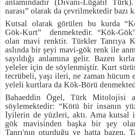
anlamındadır (Divanı-Lügatit Türk).
narası” olarak da çevrilmektedir bazı 
Kutsal olarak görülen bu kurda “K
Gök-Kurt”
denmektedir. “Kök-Gök
olan mavi renktir. Türkler Tanrıya K
aslında bir şeyi mavi-gök renk ile an
sayıldığı anlamına gelir. Bazen kırla
yeleler için de söylenmiştir. Kurt sü
tecrübeli, yaşı ileri, ne zaman hücum 
yeleli kurtlara da Kök-Börü denmekted
Bahaeddin Ögel, Türk Mitolojisi ad
söylemektedir: “Kötü bir insanın yüz
İyilerin de yüzleri, aktı. Ama kutsal 
gök mavisinden başka bir şey ola
Tanrı'nın oturduğu ve hatta bazen, T