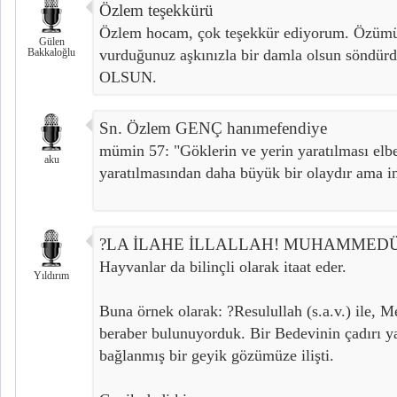
Özlem teşekkürü
Özlem hocam, çok teşekkür ediyorum. Özümüz
Gülen
Bakkaloğlu
vurduğunuz aşkınızla bir damla olsun sö
OLSUN.
Sn. Özlem GENÇ hanımefendiye
mümin 57: "Göklerin ve yerin yaratılması elbet
aku
yaratılmasından daha büyük bir olaydır ama i
?LA İLAHE İLLALLAH! MUHAMMED
Hayvanlar da bilinçli olarak itaat eder.
Yıldırım
Buna örnek olarak: ?Resulullah (s.a.v.) ile, 
beraber bulunuyorduk. Bir Bedevinin çadırı y
bağlanmış bir geyik gözümüze ilişti.