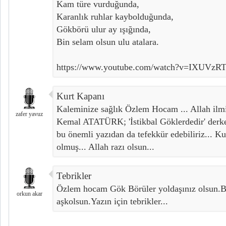
Kam türe vurduğunda,
Karanlık ruhlar kaybolduğunda,
Gökbörü ulur ay ışığında,
Bin selam olsun ulu atalara.
https://www.youtube.com/watch?v=IXUVzR
Kurt Kapanı
Kaleminize sağlık Özlem Hocam ... Allah ilmin
zafer yavuz
Kemal ATATÜRK; 'İstikbal Göklerdedir' derk
bu önemli yazıdan da tefekkür edebiliriz... K
olmuş... Allah razı olsun...
Tebrikler
Özlem hocam Gök Börüler yoldaşınız olsun.B
orkun akar
aşkolsun.Yazın için tebrikler...