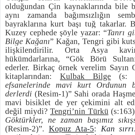
olduğundan Çin kaynaklarında bile b
aynı zamanda bağımsızlığın sembo
bayraklarına kurt başı tuğ takarlar.
B
Kuzey cephede şöyle yazar: “
Tanrı g
Bilge Kağanı
” Kağan, Tengri gibi kuts
ilişkilendirilir.
Orta Asya kavim
hükümdarlarına, “Gök Börü Sultan
ederler. Birkaç örnek verelim Sayın 
kitaplarından:
Kulbak Bilge
(s: 
efsanelerinde mavi kurt Ordunun 
derlerdi
(Resim-1)” Sahi orada Haşmet
mavi bisiklet de yer çekimini alt ed
değil miydi?
Tengri’nin Türkü
(s:163)
Göktürkler, ne zaman başımız sıkış
(Resim-2)”.
Kopuz Ata-5
:
Kan sırr