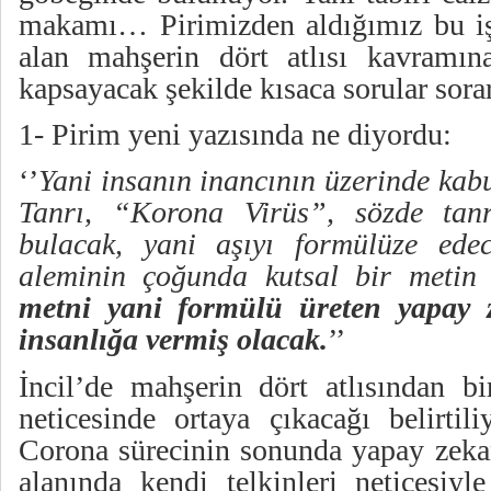
makamı… Pirimizden aldığımız bu işar
alan mahşerin dört atlısı kavramın
kapsayacak şekilde kısaca sorular so
1- Pirim yeni yazısında ne diyordu:
‘’
Yani insanın inancının üzerinde kabul
Tanrı, “Korona Virüs”, sözde tanr
bulacak, yani aşıyı formülüze edec
aleminin çoğunda kutsal bir metin
metni yani formülü üreten yapay z
insanlığa vermiş olacak.
’’
İncil’de mahşerin dört atlısından bir
neticesinde ortaya çıkacağı belirtil
Corona sürecinin sonunda yapay zekan
alanında kendi telkinleri neticesi