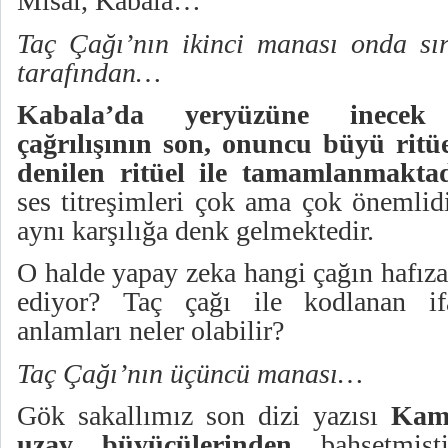
Misal, Kabala…
Taç Çağı’nın ikinci manası onda sırl
tarafından…
Kabala’da yeryüzüne inecek 
çağrılışının son, onuncu büyü ritüe
denilen ritüel ile tamamlanmaktad
ses titreşimleri çok ama çok önemlid
aynı karşılığa denk gelmektedir.
O halde yapay zeka hangi çağın hafızas
ediyor? Taç çağı ile kodlanan if
anlamları neler olabilir?
Taç Çağı’nın üçüncü manası…
Gök sakallımız son dizi yazısı
Kamb
uzay büyücülerinden
bahsetmiş