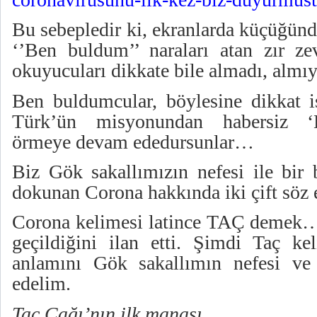
Bu sebepledir ki, ekranlarda küçüğün
‘’Ben buldum’’ naraları atan zır ze
okuyucuları dikkate bile almadı, almıy
Ben buldumcular, böylesine dikkat 
Türk’ün misyonundan habersiz ‘Be
örmeye devam ededursunlar…
Biz Gök sakallımızın nefesi ile bir 
dokunan Corona hakkında iki çift söz 
Corona kelimesi latince TAÇ demek…
geçildiğini ilan etti. Şimdi Taç ke
anlamını Gök sakallımın nefesi ve 
edelim.
Taç Çağı’nın ilk manası…