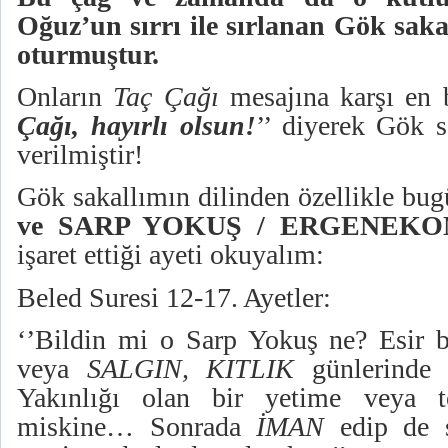
Oğuz’un sırrı ile sırlanan Gök sak
oturmuştur.
Onların
Taç Çağı
mesajına karşı en 
Çağı, hayırlı olsun!
’’ diyerek Gök s
verilmiştir!
Gök sakallımın dilinden özellikle bu
ve SARP YOKUŞ / ERGENEK
işaret ettiği ayeti okuyalım:
Beled Suresi 12-17. Ayetler:
‘’Bildin mi o Sarp Yokuş ne? Esir 
veya
SALGIN, KITLIK
günlerinde 
Yakınlığı olan bir yetime veya t
miskine… Sonrada
İMAN
edip de 