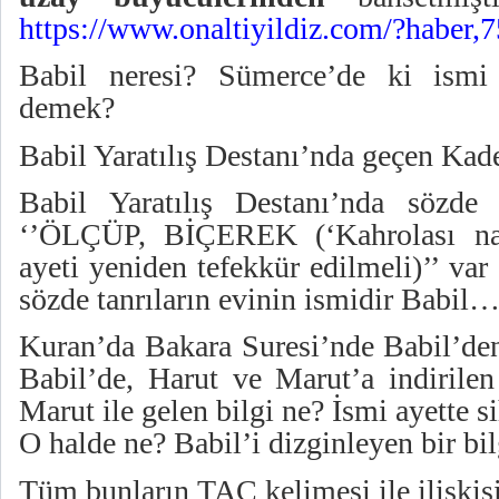
https://www.onaltiyildiz.com/?haber,
Babil neresi? Sümerce’de ki ismi
demek?
Babil Yaratılış Destanı’nda geçen Kade
Babil Yaratılış Destanı’nda sözde 
‘’ÖLÇÜP, BİÇEREK (‘Kahrolası nası
ayeti yeniden tefekkür edilmeli)’’ var 
sözde tanrıların evinin ismidir Babil
Kuran’da Bakara Suresi’nde Babil’den
Babil’de, Harut ve Marut’a indirile
Marut ile gelen bilgi ne? İsmi ayette s
O halde ne? Babil’i dizginleyen bir bil
Tüm bunların TAÇ kelimesi ile ilişkis