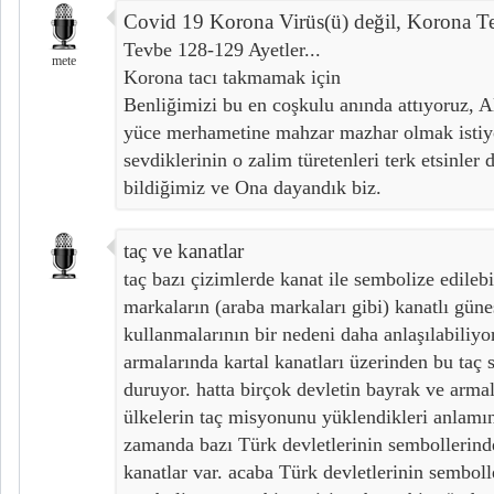
Covid 19 Korona Virüs(ü) değil, Korona Te
Tevbe 128-129 Ayetler...
mete
Korona tacı takmamak için
Benliğimizi bu en coşkulu anında attıyoruz, 
yüce merhametine mahzar mazhar olmak istiyo
sevdiklerinin o zalim türetenleri terk etsinler d
bildiğimiz ve Ona dayandık biz.
taç ve kanatlar
taç bazı çizimlerde kanat ile sembolize edilebi
markaların (araba markaları gibi) kanatlı güne
kullanmalarının bir nedeni daha anlaşılabiliyor
armalarında kartal kanatları üzerinden bu taç 
duruyor. hatta birçok devletin bayrak ve arma
ülkelerin taç misyonunu yüklendikleri anlamın
zamanda bazı Türk devletlerinin sembollerind
kanatlar var. acaba Türk devletlerinin semboll