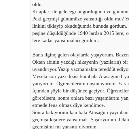
oldu.
Kitapları ile geleceği öngördüğünü ve günümüz
Peki geçmişi günümüze yansıttığı oldu mu? Y
linkini tiklayip okuduğumda bunuda gördüm. Bi
peşine düşüldüğünde 1940 lardan 2015 lere, 
lere kadar yansitmalari gördüm.
Bana ilginç gelen olaylarda yaşıyorum. Baze
Oktan abinin yazdığı hikayenin (yazıların) bir
uyandırıyor.Yazip yazmamakta tereddüt ediyo
Mesela son yazı dizisi kambala Atasagun-1 y
yatıyorum. Öğrencilerimi düşünüyorum. Yarama
İçimden şöyle bir düşünce geçiyor. Öğrenciler
görebilsem, sonra onlara bazı yaşamlarını yans
etmede fena olmaz diye kendimce.
Sonra bakıyorum kambala Atasagun yayınlanmı
geçmişi kişilere yansıtmak. Şaşırıyorum. Okt
geçmişimi mi yansıttı diyorum.