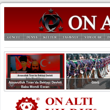
GÜNCEL
DÜNYA
KÜLTÜR
TASAVVUF
VİDEOLAR
D
ARŞİV
Arnavutluk Tiran’da Bektaşi Devleti
Görü
Baba Mondi Esrarı