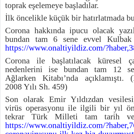
toprak eşelemeye başladılar.
İlk öncelikle küçük bir hatırlatmada b
Corona hakkında ipucu olacak yazıl
bundan tam 6 sene evvel Kulbak B
https://www.onaltiyildiz.com/?haber,
Corona ile başlatılacak küresel ç
nedenlerini ise bundan tam 12 se
Ağlarken Kitabı’nda açıklamıştı. (
2008 Yılı Sh. 459)
Son olarak Emir Yıldızdan vesilesi
virüs operasyonu ile ilgili bir yıl 
tekrar Türk Milleti tam tarih veri
https://www.onaltiyildiz.com/?haber,7
coronavirusunu-ilk-kez-biz-duyurmus