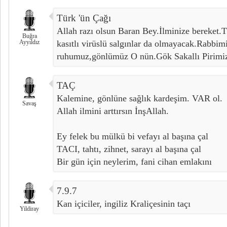
Türk 'ün Çağı
Allah razı olsun Baran Bey.İlminize bereket.T
Buğra
Ayyıldız
kasıtlı virüslü salgınlar da olmayacak.Rabbim
ruhumuz,gönlümüz O nün.Gök Sakallı Pirimiz
TAÇ
Kalemine, gönlüne sağlık kardeşim. VAR ol.
Savaş
Allah ilmini arttırsın İnşAllah.
Ey felek bu mülkü bi vefayı al başına çal
TACI, tahtı, zihnet, sarayı al başına çal
Bir gün için neylerim, fani cihan emlakını
7.9.7
Kan içiciler, ingiliz Kraliçesinin taçı
Yildiray