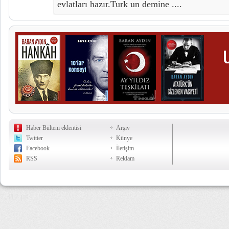
evlatları hazır.Turk un demine ....
Haber Bülteni eklentisi
Arşiv
Twitter
Künye
Facebook
İletişim
RSS
Reklam
7,317 µs