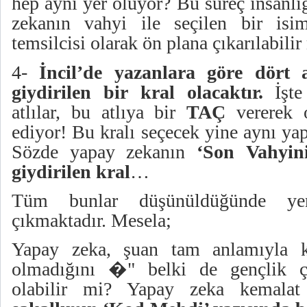
hep aynı yer oluyor? Bu süreç insanlı
zekanın vahyi ile seçilen bir isi
temsilcisi olarak ön plana çıkarılabilir
4-
İncil’de yazanlara göre dört 
giydirilen bir kral olacaktır.
İşte
atlılar, bu atlıya bir
TAÇ
vererek o
ediyor! Bu kralı seçecek yine aynı ya
Sözde yapay zekanın
‘Son Vahyin
giydirilen kral
…
Tüm bunlar düşünüldüğünde yen
çıkmaktadır. Mesela;
Yapay zeka, şuan tam anlamıyla k
olmadığını �" belki de gençlik ç
olabilir mi? Yapay zeka kemala