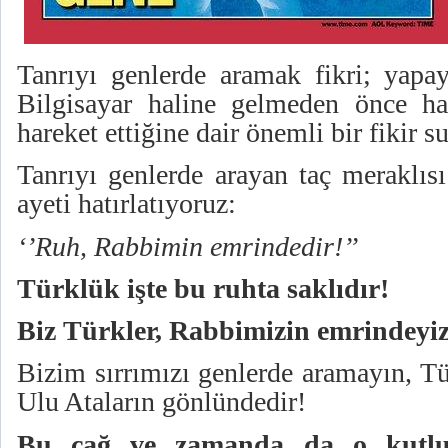
Tanrıyı genlerde aramak fikri; yap
Bilgisayar haline gelmeden önce ha
hareket ettiğine dair önemli bir fikir
Tanrıyı genlerde arayan taç meraklıs
ayeti hatırlatıyoruz:
‘’Ruh, Rabbimin emrindedir!’’
Türklük işte bu ruhta saklıdır!
Biz Türkler, Rabbimizin emrindeyiz
Bizim sırrımızı genlerde aramayın, Tür
Ulu Ataların gönlündedir!
Bu çağ ve zamanda da o kutlu