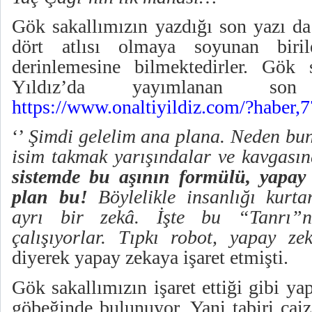
Gök sakallımızın yazdığı son yazı da
dört atlısı olmaya soyunan biril
derinlemesine bilmektedirler. Gök 
Yıldız’da yayımlanan so
https://www.onaltiyildiz.com/?haber,
‘’
Şimdi gelelim ana plana. Neden bun
isim takmak yarışındalar ve kavgası
sistemde bu aşının formülü, yapay z
plan bu!
Böylelikle insanlığı kurt
ayrı bir zekâ. İşte bu “Tanrı”
çalışıyorlar. Tıpkı robot, yapay z
diyerek yapay zekaya işaret etmişti.
Gök sakallımızın işaret ettiği gibi y
göbeğinde bulunuyor. Yani tabiri caiz