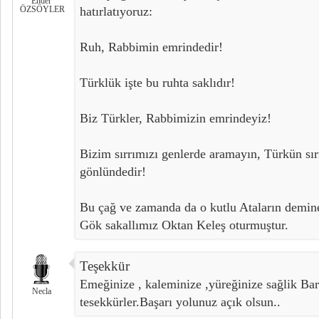
Ender
ÖZSÖYLER
hatırlatıyoruz:
Ruh, Rabbimin emrindedir!
Türklük işte bu ruhta saklıdır!
Biz Türkler, Rabbimizin emrindeyiz!
Bizim sırrımızı genlerde aramayın, Türkün sırr
gönlündedir!
Bu çağ ve zamanda da o kutlu Ataların demine 
Gök sakallımız Oktan Keleş oturmuştur.
Teşekkür
Emeğinize , kaleminize ,yüreğinize sağlik Bara
Necla
tesekkürler.Başarı yolunuz açık olsun..