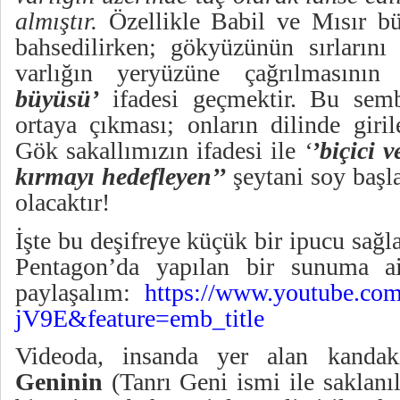
almıştır.
Özellikle Babil ve Mısır bü
bahsedilirken; gökyüzünün sırlarını 
varlığın yeryüzüne çağrılmasının
büyüsü’
ifadesi geçmektir. Bu semb
ortaya çıkması; onların dilinde giri
Gök sakallımızın ifadesi ile
‘
’biçici 
kırmayı hedefleyen’’
şeytani soy başla
olacaktır!
İşte bu deşifreye küçük bir ipucu sağl
Pentagon’da yapılan bir sunuma ai
paylaşalım:
https://www.youtube.c
jV9E&feature=emb_title
Videoda, insanda yer alan kanda
Geninin
(Tanrı Geni ismi ile saklanıl