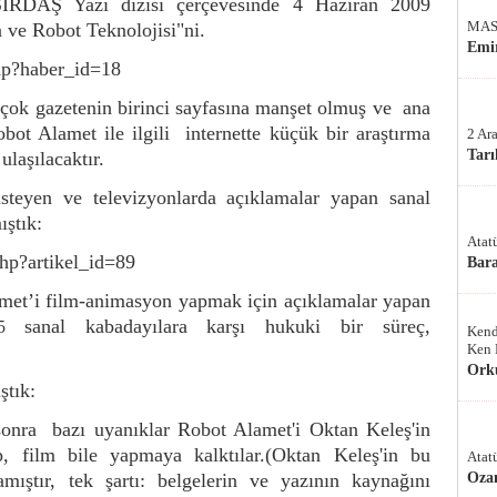
SIRDAŞ Yazı dizisi çerçevesinde 4 Haziran 2009
MAS
 ve Robot Teknolojisi"ni.
Emir
php?haber_id=18
çok gazetenin birinci sayfasına manşet olmuş ve ana
bot Alamet ile ilgili internette küçük bir araştırma
2 Ar
Tarı
laşılacaktır.
steyen ve televizyonlarda açıklamalar yapan sanal
ıştık:
Atat
php?artikel_id=89
Bar
amet’i film-animasyon yapmak için açıklamalar yapan
sanal kabadayılara karşı hukuki bir süreç,
5
Kend
Ken 
Ork
ştık:
onra bazı uyanıklar Robot Alamet'i Oktan Keleş'in
, film bile yapmaya kalktılar.(Oktan Keleş'in bu
Atat
amıştır, tek şartı: belgelerin ve yazının kaynağını
Oza