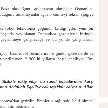
: Bazı okuduğunu anlamayan ahmaklar Osmanlıca
kuduğunu anlamayanlar için o cümleyi tekrar aşağıya
i robot teknolojisi çoğunun bildiği gibi, yeni bir
n başında yayınlanan Osmanlıca gazetelerin birinde,
 geçirilmeye çalışılacağı ve bu yönde çalışmaların
yor bazı robot resimlerinin o günkü gazetelerde de
h verilmiyor. “1900’lü yılların başı” deniliyor. Bre
?
itizlikle takip edip, bu sanal kabadayılara karşı
mız Abdullah Egeli’ye çok teşekkür ediyoruz. Allah
onya'dan getirilir. Erenlerin sağı solu belli olmaz,
n alır, getirirler...