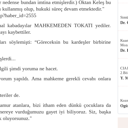
er nedense bundan imtina etmişlerdir.) Oktan Keleş bu
ı kullanmış olup, hukuki süreç devam etmektedir."
php?haber_id=2555
Simü
Dr.
 sanal kabadayılar MAHKEMEDEN TOKATI yediler.
yı kaybettiler.
Kuan
rı söylemişti: “Göreceksin bu kardeşler birbirine
Moza
Dr.
lerdi...
lgili şimdi yoruma ne hacet.
CIA 
2.Bö
yorum yapıldı. Ama mahkeme gerekli cevabı onlara
Y. 
eriler de.
Kozm
çamur atanlara, bizi itham eden dünkü çocuklara da
Ogü
 nereye vurduğumuzu gayet iyi biliyoruz. Siz, başka
ak oluyorsunuz."