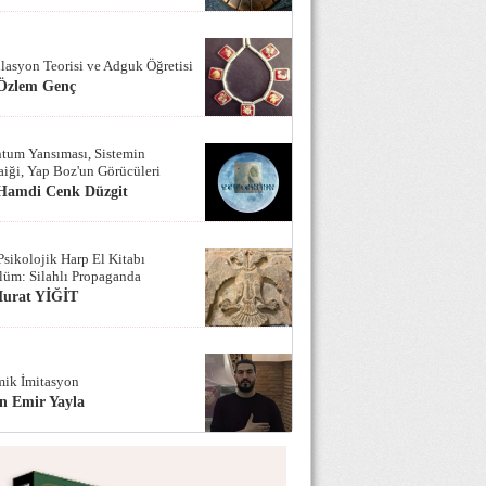
lasyon Teorisi ve Adguk Öğretisi
 Özlem Genç
tum Yansıması, Sistemin
iği, Yap Boz'un Görücüleri
 Hamdi Cenk Düzgit
Psikolojik Harp El Kitabı
lüm: Silahlı Propaganda
Murat YİĞİT
ik İmitasyon
n Emir Yayla