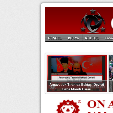
GÜNCEL
DÜNYA
KÜLTÜR
TASA
ARŞİV
Arnavutluk Tiran’da Bektaşi Devleti
Baba Mondi Esrarı