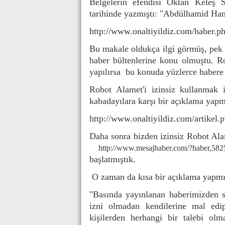
Belgelerin efendisi Oktan Keleş 
tarihinde yazmıştı: "Abdülhamid Han
http://www.onaltiyildiz.com/haber.
Bu makale oldukça ilgi görmüş, pek 
haber bültenlerine konu olmuştu. Ro
yapılırsa bu konuda yüzlerce habere u
Robot Alamet'i izinsiz kullanmak i
kabadayılara karşı bir açıklama yapm
http://www.onaltiyildiz.com/artikel.
Daha sonra bizden izinsiz Robot Al
http://www.mesajhaber.com/?haber,582
başlatmıştık.
O zaman da kısa bir açıklama yapmı
"Basında yayınlanan haberimizden s
izni olmadan kendilerine mal edip
kişilerden herhangi bir talebi olm