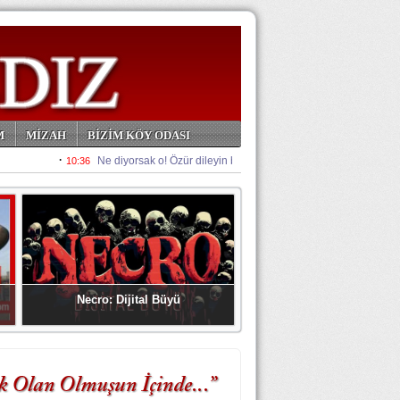
M
MİZAH
BİZİM KÖY ODASI
Necro: Dijital Büyü