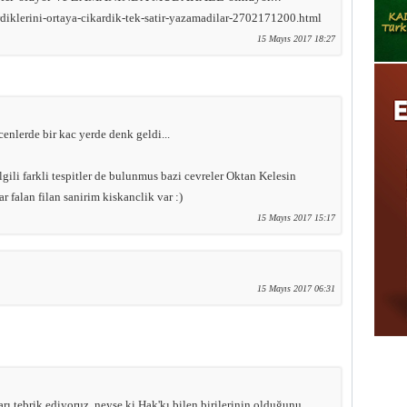
rdiklerini-ortaya-cikardik-tek-satir-yazamadilar-2702171200.html
15 Mayıs 2017 18:27
enlerde bir kac yerde denk geldi...
gili farkli tespitler de bulunmus bazi cevreler Oktan Kelesin
ar falan filan sanirim kiskanclik var :)
15 Mayıs 2017 15:17
15 Mayıs 2017 06:31
 tebrik ediyoruz. neyse ki Hak'kı bilen birilerinin olduğunu