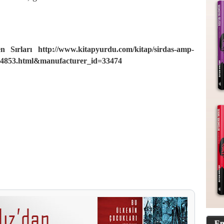
en Sırları
http://www.kitapyurdu.com/kitap/sirdas-amp-
354853.html&manufacturer_id=33474
En