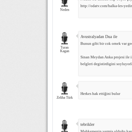
http://odatv.com/halka-les-yedi
Neden
Avustralyadan Dua ile
Bunun gibi bir cok ornek var gec
Turan
Kagan
Sinan Meydan Anka projesi ile il
belgleri degistirdigini soyluyorl
Herkes hak ettiğini bulur
Zeliha Türk
tebrikler
Mahkemenin vermiş olduğu kararı