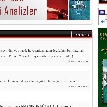
ON
+ Yorum Ekle
k sevindim ve birazda heyecanlanmadım değil...kim bilir inşallah
iğinde Pirimiz Yesevi Hz ziyaret ederiz yakın zamanda :)
16 Mayıs 2017 02:48
 her konuda olduğu gibi bu çok zorlarına gitmiştir. Selam ve
15 Mayıs 2017 21:34
 şeyler oluyor ve ZAMANINDA MÜDAHALE olmuyor...