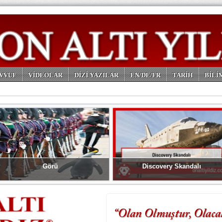
VVUF
VİDEOLAR
DİZİ YAZILAR
EN/DE/FR
TARİH
BİLİ
Görü
Discovery Skandalı