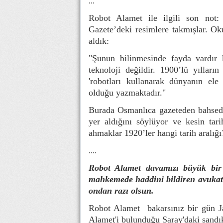
...
Robot Alamet ile ilgili son not
Gazete’deki resimlere takmışlar. O
aldık:
"Şunun bilinmesinde fayda vardır k
teknoloji değildir. 1900’lü yılları
'robotları kullanarak dünyanın ele
olduğu yazmaktadır."
Burada Osmanlıca gazeteden bahsedi
yer aldığını söylüyor ve kesin tari
ahmaklar 1920’ler hangi tarih aralığı
....
Robot Alamet davamızı büyük bir t
mahkemede haddini bildiren avukatı
ondan razı olsun.
Robot Alamet bakarsınız bir gün Jap
Alamet'i bulunduğu Saray'daki sandıkta