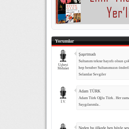
Yorumlar
Şaşırtmadı
Sultanım tekrar hayırlı olsun ço
Uçbeyi
hep beraber Sultanımızın önderl
Mehmet
Selamlar Sevgiler
Adam TÜRK
Adam Türk Oğlu Türk.. Her zaman
İ.V.
Saygılarımla..
Neden bu ülkede hep böyle