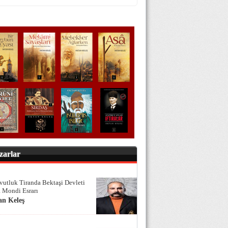
zarlar
vutluk Tiranda Bektaşi Devleti
 Mondi Esrarı
an Keleş