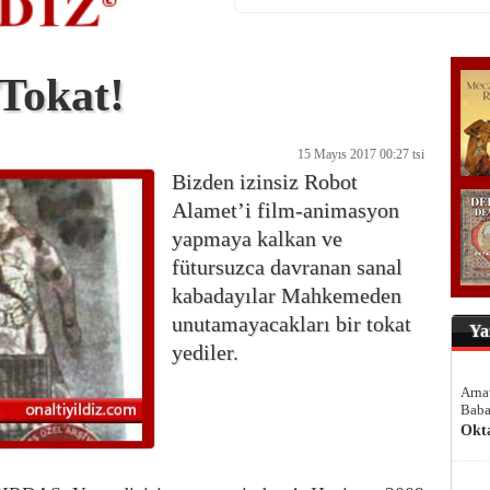
Tokat!
15 Mayıs 2017 00:27 tsi
Bizden izinsiz Robot
Alamet’i film-animasyon
yapmaya kalkan ve
fütursuzca davranan sanal
kabadayılar Mahkemeden
unutamayacakları bir tokat
Ya
yediler.
Arna
Baba
Okt