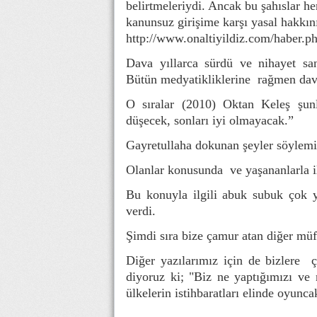
belirtmeleriydi. Ancak bu şahıslar h
kanunsuz girişime karşı yasal hakkın
http://www.onaltiyildiz.com/haber.
Dava yıllarca sürdü ve nihayet
Bütün medyatikliklerine rağmen dava
O sıralar (2010) Oktan Keleş şunla
düşecek, sonları iyi olmayacak.”
Gayretullaha dokunan şeyler söylemiş
Olanlar konusunda ve yaşananlarla i
Bu konuyla ilgili abuk subuk çok 
verdi.
Şimdi sıra bize çamur atan diğer müft
Diğer yazılarımız için de bizlere 
diyoruz ki; "Biz ne yaptığımızı ve
ülkelerin istihbaratları elinde oyunc