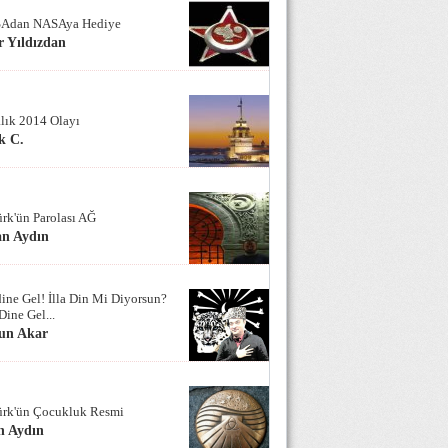
Adan NASAya Hediye
 Yıldızdan
alık 2014 Olayı
k C.
ürk'ün Parolası AĞ
an Aydın
ine Gel! İlla Din Mi Diyorsun?
Dine Gel...
un Akar
ürk'ün Çocukluk Resmi
n Aydın