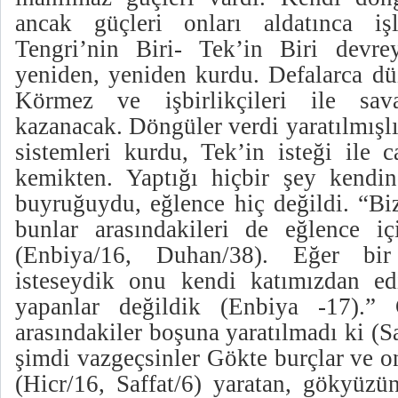
ancak güçleri onları aldatınca işl
Tengri’nin Biri- Tek’in Biri devre
yeniden, yeniden kurdu. Defalarca dü
Körmez ve işbirlikçileri ile sav
kazanacak. Döngüler verdi yaratılmışlı
sistemleri kurdu, Tek’in isteği ile c
kemikten. Yaptığı hiçbir şey kendin
buyruğuydu, eğlence hiç değildi. “Biz
bunlar arasındakileri de eğlence i
(Enbiya/16, Duhan/38). Eğer bi
isteseydik onu kendi katımızdan ed
yapanlar değildik (Enbiya -17).”
arasındakiler boşuna yaratılmadı ki (S
şimdi vazgeçsinler Gökte burçlar ve o
(Hicr/16, Saffat/6) yaratan, gökyüzü