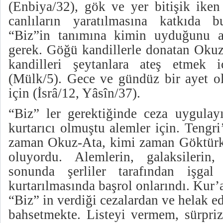
(Enbiya/32), gök ve yer bitişik iken
canlıların yaratılmasına katkıda b
“Biz”in tanımına kimin uyduğunu 
gerek. Göğü kandillerle donatan Okuz
kandilleri şeytanlara ateş etmek i
(Mülk/5). Gece ve gündüz bir ayet ol
için (İsrâ/12, Yâsîn/37).
“Biz” ler gerektiğinde ceza uygulayı
kurtarıcı olmuştu alemler için. Tengr
zaman Okuz-Ata, kimi zaman Göktürkl
oluyordu. Alemlerin, galaksilerin
sonunda şerliler tarafından işgal 
kurtarılmasında başrol onlarındı. Kur’
“Biz” in verdiği cezalardan ve helak ed
bahsetmekte. Listeyi vermem, sürpriz