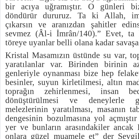
bir acıya uğramıştır. O günleri bi
döndürür dururuz. Ta ki Allah, im
çıkarsın ve aranızdan şahitler edins
sevmez (Âl-i İmrân/140).” Evet, ta
töreye uyanlar belli olana kadar savaş
Kristal Masamızın üstünde su var, to
yaratılanlar var. Birinden birinin a
genleriyle oynanması bize hep felake
besinler, suyun kirletilmesi, altın m
toprağın zehirlenmesi, insan bed
dönüştürülmesi ve deneylerle g
melezlerinin yaratılması, masanın ta
dengesinin bozulmasına yol açmıştır 
yer ve bunların arasındakiler ancak 
onlara güzel muamele et” der Sevgil