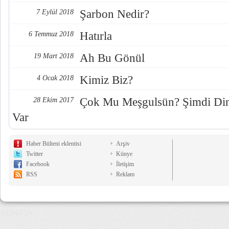
Şarbon Nedir?
7 Eylül 2018
Hatırla
6 Temmuz 2018
Ah Bu Gönül
19 Mart 2018
Kimiz Biz?
4 Ocak 2018
Çok Mu Meşgulsün? Şimdi Dinl
28 Ekim 2017
Var
Haber Bülteni eklentisi
Arşiv
Twitter
Künye
Facebook
İletişim
RSS
Reklam
10,841 µs