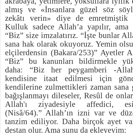
akrabaya, yetimlere, yoksullara iyilik
almış ve «İnsanlara güzel söz söyl
zekâtı verin» diye de emretmiştik 
Kulluk sadece Allah’a yapılır, ama
“Biz” size imzalatırız. “İşte bunlar All
sana hak olarak okuyoruz. Yemin olsu
elçilerdensin (Bakara/253)” Ayetler A
“Biz” bu kanunları bildirmekle yü
daha: “Biz her peygamberi -Allah
kendisine itaat edilmesi için gön
kendilerine zulmettikleri zaman sana 
bağışlanmayı dileseler, Resûl de onlar 
Allah'ı ziyadesiyle affedici, esi
(Nisâ/64).” Allah’ın izni var ve düz
tanzim ediliyor. Daha birçok ayet v
destan olur. Ama şunu da ekleyeyim: