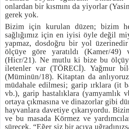
onlardan bir kısmını da yiyorlar (Yasi
gerek yok.
Bizim için kurulan düzen; bizim 
sağlığımız için en iyisi öyle değil m
yapmaz, dosdoğru bir yol üzerinedi
ölçüye göre yaratıldı (Kamer/49) v
(Hicr/21). Ne mutlu ki bize bu ölçüy
iletenler var (TÖRECİ). Yağmur bile
(Müminün/18). Kitaptan da anlıyoruz
müdahale edilmesi; garip ırklara (it b
vb.), garip hastalıklara (yamyamlık v
ortaya çıkmasına ve dinazorlar gibi d
hayvanlara davetiye çıkarıyordu. Biz
ve bu masada Körmez ve yardımcılar
sürecek. “Eğer siz bir acıya uğradınız