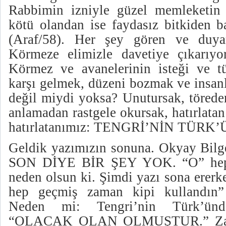
Rabbimin izniyle güzel memleketin b
kötü olandan ise faydasız bitkiden b
(Araf/58). Her şey gören ve duya
Körmeze elimizle davetiye çıkarıyo
Körmez ve avanelerinin isteği ve t
karşı gelmek, düzeni bozmak ve insan
değil miydi yoksa? Unutursak, töreden
anlamadan rastgele okursak, hatırlatan
hatırlatanımız: TENGRİ’NİN TÜRK’
Geldik yazımızın sonuna. Okyay Bilge
SON DİYE BİR ŞEY YOK. “O” hep 
neden olsun ki. Şimdi yazı sona erer
hep geçmiş zaman kipi kullandın” d
Neden mi: Tengri’nin Türk’ünd
“OLACAK OLAN OLMUŞTUR.” Zaten