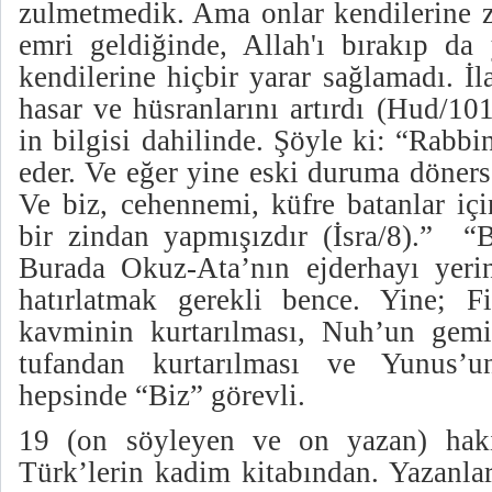
zulmetmedik. Ama onlar kendilerine z
emri geldiğinde, Allah'ı bırakıp da y
kendilerine hiçbir yarar sağlamadı. İl
hasar ve hüsranlarını artırdı (Hud/10
in bilgisi dahilinde. Şöyle ki: “Rabbi
eder. Ve eğer yine eski duruma döners
Ve biz, cehennemi, küfre batanlar iç
bir zindan yapmışızdır (İsra/8).” “B
Burada Okuz-Ata’nın ejderhayı yeri
hatırlatmak gerekli bence. Yine; 
kavminin kurtarılması, Nuh’un gemi
tufandan kurtarılması ve Yunus’u
hepsinde “Biz” görevli.
19 (on söyleyen ve on yazan) haki
Türk’lerin kadim kitabından. Yazanlar