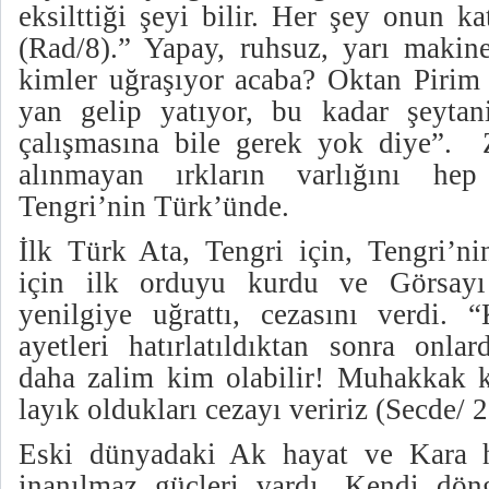
eksilttiği şeyi bilir. Her şey onun ka
(Rad/8).” Yapay, ruhsuz, yarı makine
kimler uğraşıyor acaba? Oktan Pirim 
yan gelip yatıyor, bu kadar şeytan
çalışmasına bile gerek yok diye”. Z
alınmayan ırkların varlığını hep
Tengri’nin Türk’ünde.
İlk Türk Ata, Tengri için, Tengri’n
için ilk orduyu kurdu ve Görsayı 
yenilgiye uğrattı, cezasını verdi. 
ayetleri hatırlatıldıktan sonra onla
daha zalim kim olabilir! Muhakkak ki
layık oldukları cezayı veririz (Secde/ 2
Eski dünyadaki Ak hayat ve Kara ha
inanılmaz güçleri vardı. Kendi döngü