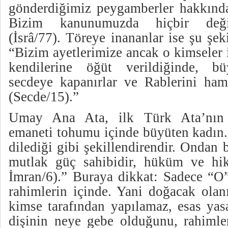
gönderdiğimiz peygamberler hakkınd
Bizim kanunumuzda hiçbir değiş
(İsrâ/77). Töreye inananlar ise şu şeki
“Bizim ayetlerimize ancak o kimseler i
kendilerine öğüt verildiğinde, b
secdeye kapanırlar ve Rablerini hamd
(Secde/15).”
Umay Ana Ata, ilk Türk Ata’nın a
emaneti tohumu içinde büyüten kadın. 
dilediği gibi şekillendirendir. Ondan 
mutlak güç sahibidir, hüküm ve hik
İmran/6).” Buraya dikkat: Sadece “O” 
rahimlerin içinde. Yani doğacak olan
kimse tarafından yapılamaz, esas yas
dişinin neye gebe olduğunu, rahimler