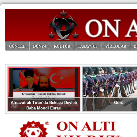
GÜNCEL
DÜNYA
KÜLTÜR
TASAVVUF
VİDEOLAR
D
ARŞİV
Arnavutluk Tiran’da Bektaşi Devleti
Görü
Baba Mondi Esrarı