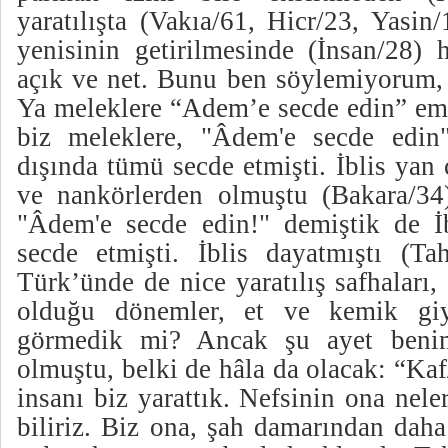
yaratılışta (Vakıa/61, Hicr/23, Yasin/
yenisinin getirilmesinde (İnsan/28) 
açık ve net. Bunu ben söylemiyorum, i
Ya meleklere “Adem’e secde edin” emr
biz meleklere, "Âdem'e secde edin"
dışında tümü secde etmişti. İblis yan
ve nankörlerden olmuştu (Bakara/34
"Âdem'e secde edin!" demiştik de İ
secde etmişti. İblis dayatmıştı (Tah
Türk’ünde de nice yaratılış safhaları, 
olduğu dönemler, et ve kemik giy
görmedik mi? Ancak şu ayet benim
olmuştu, belki de hâla da olacak: “Ka
insanı biz yarattık. Nefsinin ona neler
biliriz. Biz ona, şah damarından daha