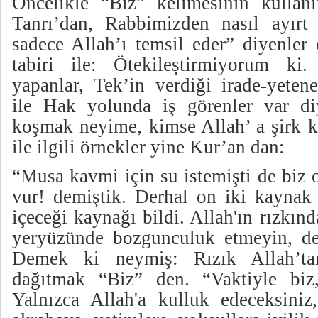
Öncelikle “Biz” kelimesinin kullanı
Tanrı’dan, Rabbimizden nasıl ayırt
sadece Allah’ı temsil eder” diyenler
tabiri ile: Ötekileştirmiyorum ki.
yapanlar, Tek’in verdiği irade-yeten
ile Hak yolunda iş görenler var di
koşmak neyime, kimse Allah’ a şirk k
ile ilgili örnekler yine Kur’an dan:
“Musa kavmi için su istemişti de biz 
vur! demiştik. Derhal on iki kaynak 
içeceği kaynağı bildi. Allah'ın rızkınd
yeryüzünde bozgunculuk etmeyin, de
Demek ki neymiş: Rızık Allah’t
dağıtmak “Biz” den. “Vaktiyle biz, 
Yalnızca Allah'a kulluk edeceksiniz