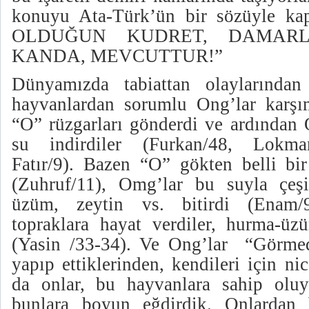
konuyu Ata-Türk’ün bir sözüyle k
OLDUĞUN KUDRET, DAMARL
KANDA, MEVCUTTUR!”
Dünyamızda tabiattan olaylarınd
hayvanlardan sorumlu Ong’lar karşım
“O” rüzgarları gönderdi ve ardından 
su indirdiler (Furkan/48, Lokman
Fatır/9). Bazen “O” gökten belli bir
(Zuhruf/11), Omg’lar bu suyla çeşit
üzüm, zeytin vs. bitirdi (Enam/
topraklara hayat verdiler, hurma-üzü
(Yasin /33-34). Ve Ong’lar “Görmedi
yapıp ettiklerinden, kendileri için ni
da onlar, bu hayvanlara sahip oluy
bunlara boyun eğdirdik. Onlardan b