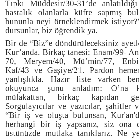
Tıpkı Müddesir/30-31’de anlatıldığı
hastalık olanlarla küfre sapmış bu
bununla neyi örneklendirmek istiyor?"
dursunlar, biz öğrendik ya.
Bir de “Biz”e döndürüleceksiniz ayetle
Kur’anda. Birkaç tanesi: Enam/99- An
70, Meryem/40, Mü’min/77, Enbi
Kaf/43 ve Gaşiye/21. Pardon heme
yanlışlıkla. Hazır liste varken b
okuyunca şunu anladım: O’na k
mülakattan, birkaç kapıdan geç
Sorgulayıcılar ve yazıcılar, şahitler 
“Bir iş ve oluşta bulunsan, Kur'an'
herhangi bir iş yapsanız, siz ona 
üstünüzde mutlaka tanıklarız. Ne y