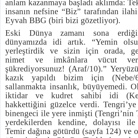
anlam kazanmaya başladı aklımda: Tek’
insanın nefsine “Biz” tarafından ilah
Eyvah BBG (biri bizi gözetliyor).
Eski Dünya zamanı sona erdiği
dünyamızda idi artık. “Yemin olsu
yerleştirdik ve sizin için orada, g
nimet ve imkânlara vücut v
şükrediyorsunuz! (Araf/10).” Yeryüzü
kazık yapıldı bizim için (Nebe/6
sallanmakta insanlık, büyüyemedi. 
iktidar ve kudret sahibi idi (Ke
hakkettiğini güzelce verdi. Tengri’ye
binengeci ile yere inmişti (Tengri’nin
yerdekilerden kendine, dolayısı ile
Temir dağına götürdü (sayfa 124) ve 