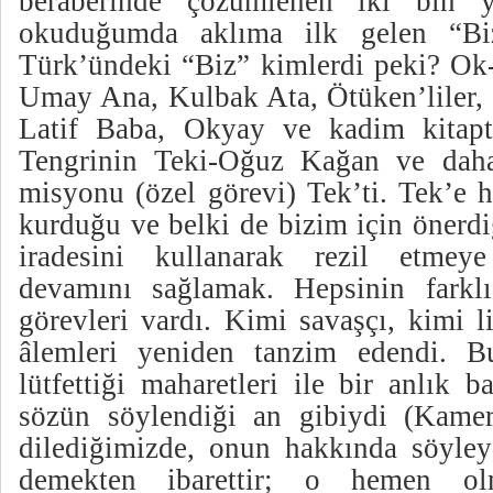
beraberinde çözümlenen iki bin y
okuduğumda aklıma ilk gelen “Biz
Türk’ündeki “Biz” kimlerdi peki? Ok-
Umay Ana, Kulbak Ata, Ötüken’liler, 
Latif Baba, Okyay ve kadim kitapta
Tengrinin Teki-Oğuz Kağan ve daha 
misyonu (özel görevi) Tek’ti. Tek’e 
kurduğu ve belki de bizim için önerdi
iradesini kullanarak rezil etmeye
devamını sağlamak. Hepsinin farklı 
görevleri vardı. Kimi savaşçı, kimi l
âlemleri yeniden tanzim edendi. Bu
lütfettiği maharetleri ile bir anlık b
sözün söylendiği an gibiydi (Kamer
dilediğimizde, onun hakkında söyley
demekten ibarettir; o hemen olm