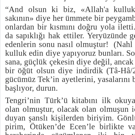
“And olsun ki biz, «Allah'a kulluk
sakının» diye her ümmete bir peygamb
onlardan bir kısmını doğru yola ilett
da sapıklığı hak ettiler. Yeryüzünde 
edenlerin sonu nasıl olmuştur! (Nahl 
kulluk edin diye yapıyoruz bunları. Son
sana, güçlük çekesin diye değil, ancak
bir öğüt olsun diye indirdik (Tâ-Hâ/
gücümüz Tek’in ayetlerini, yasalarını
başlıyor, durun.
Tengri’nin Türk’ü kitabını ilk okuy
olan olmuştur, olacak olan olmuşun i
duyan şanslı kişilerden biriyim. Gön
pirim, Ötüken’de Ecen’le birlikte va