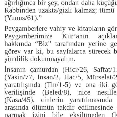
ağırlığınca bir şey, ondan daha küçü
Rabbinden uzakta/gizli kalmaz; tümü a
(Yunus/61).”
Peygamberlere vahiy ve kitapların gön
Peygamberimize Kur’anın açıkla
hakkında “Biz” tarafından yerine ge
görev var ki, bu sayfalarca sürecek b
şimdilik dokunmayalım.
İnsanın çamurdan (Hicr/26, Saffat/1
(Yasin/77, İnsan/2, Hac/5, Mürselat/
yaratılışında (Tin/1-5) ve ona iki g
verilişinde (Beled/8), nice nesill
(Kasa/45), cinlerin yaratılmasında 
arasında ölümün takdir edilmesinde (
parmak izini bile eksiltmeden (K