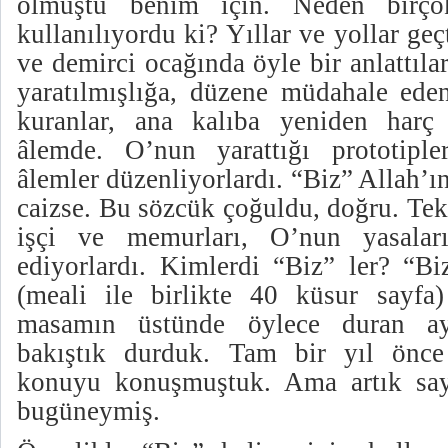
olmuştu benim için. Neden birço
kullanılıyordu ki? Yıllar ve yollar ge
ve demirci ocağında öyle bir anlattılar
yaratılmışlığa, düzene müdahale eden
kuranlar, ana kalıba yeniden harç
âlemde. O’nun yarattığı prototiple
âlemler düzenliyorlardı. “Biz” Allah’ı
caizse. Bu sözcük çoğuldu, doğru. Tek
işçi ve memurları, O’nun yasaları
ediyorlardı. Kimlerdi “Biz” ler? “Bi
(meali ile birlikte 40 küsur sayfa
masamın üstünde öylece duran ayet
bakıştık durduk. Tam bir yıl önc
konuyu konuşmuştuk. Ama artık sayf
bugüneymiş.