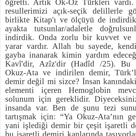
öğretti. Artık Ok-Oz Türkleri vardı.
resullerimizi açık-seçik delillerle 
birlikte Kitap'ı ve ölçüyü de indirdik
ayakta tutsunlar/adaletle doğrulsu
indirdik. Onda zorlu bir kuvvet ve i
yarar vardır. Allah bu sayede, kendi
gayba inanarak kimin yardım edeceğin
Kavî'dir, Azîz'dir (Hadîd /25). Bu
Okuz-Ata ve indirilen demir, Türk’
demir değil mi sizce? İnsan kanındaki
elementi içeren Hemoglobin mevcu
solunum için gereklidir. Diyeceksin
insanda var. Ben de şunu tezi sunu
tartışmak için: “Ya Okuz-Ata’nın ge
yani işlediği demir bir çeşit işaretli 
bu işaretli demiri kanlarında taşıyor