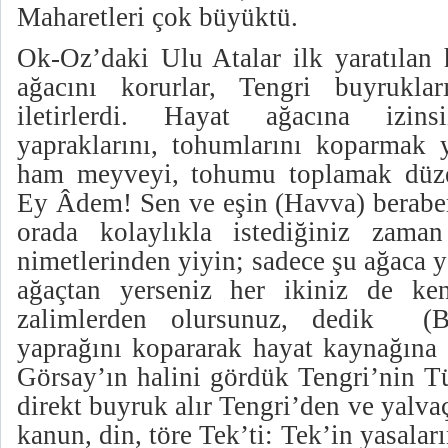
Maharetleri çok büyüktü.
Ok-Oz’daki Ulu Atalar ilk yaratılan 
ağacını korurlar, Tengri buyruklar
iletirlerdi. Hayat ağacına izi
yapraklarını, tohumlarını koparmak 
ham meyveyi, tohumu toplamak düzen
Ey Âdem! Sen ve eşin (Havva) beraber
orada kolaylıkla istediğiniz zama
nimetlerinden yiyin; sadece şu ağaca 
ağaçtan yerseniz her ikiniz de ke
zalimlerden olursunuz, dedik (Ba
yaprağını kopararak hayat kaynağına 
Görsay’ın halini gördük Tengri’nin T
direkt buyruk alır Tengri’den ve yalvaç
kanun, din, töre Tek’ti: Tek’in yasala