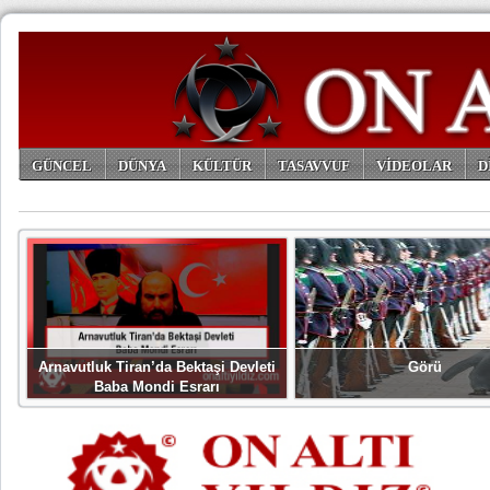
GÜNCEL
DÜNYA
KÜLTÜR
TASAVVUF
VİDEOLAR
D
ARŞİV
Arnavutluk Tiran’da Bektaşi Devleti
Görü
Baba Mondi Esrarı