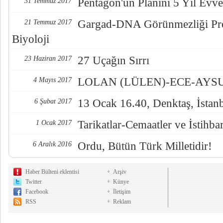
Pentagon'un Planını 5 Yıl Evve
31 Temmuz 2017
Gargad-DNA Görünmezliği Pro
21 Temmuz 2017
Biyoloji
27 Uçağın Sırrı
23 Haziran 2017
LOLAN (LÜLEN)-ECE-AYSUL
4 Mayıs 2017
13 Ocak 16.40, Denktaş, İstan
6 Şubat 2017
Tarikatlar-Cemaatler ve İstihba
1 Ocak 2017
Ordu, Bütün Türk Milletidir!
6 Aralık 2016
Haber Bülteni eklentisi
Arşiv
Twitter
Künye
Facebook
İletişim
RSS
Reklam