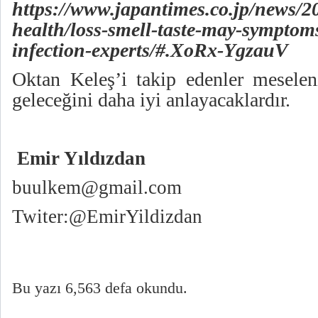
https://www.japantimes.co.jp/news/20
health/loss-smell-taste-may-symptom
infection-experts/#.XoRx-YgzauV
Oktan Keleş’i takip edenler meselen
geleceğini daha iyi anlayacaklardır.
Emir Yıldızdan
buulkem@gmail.com
Twiter:@EmirYildizdan
Bu yazı 6,563 defa okundu.