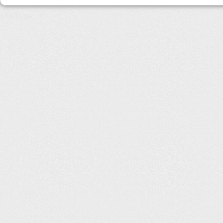
13,631 µs