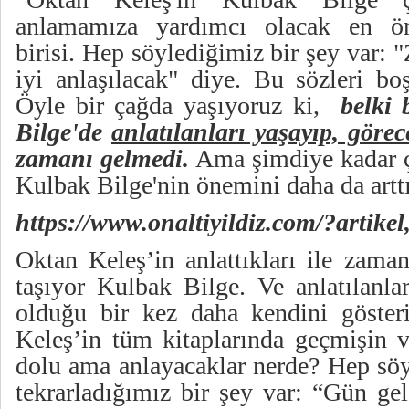
anlamamıza yardımcı olacak en ön
birisi. Hep söylediğimiz bir şey var:
iyi anlaşılacak" diye. Bu sözleri bo
Öyle bir çağda yaşıyoruz ki,
belki
Bilge'de
anlatılanları yaşayıp, görec
zamanı gelmedi.
Ama şimdiye kadar ç
Kulbak Bilge'nin önemini daha da arttı
https://www.onaltiyildiz.com/?artikel
Oktan Keleş’in anlattıkları ile zam
taşıyor Kulbak Bilge. Ve anlatılanla
olduğu bir kez daha kendini göster
Keleş’in tüm kitaplarında geçmişin v
dolu ama anlayacaklar nerde? Hep söy
tekrarladığımız bir şey var: “Gün ge