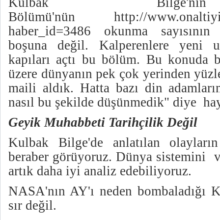
Kulbak Bilge'
Bölümü'nün
http://www.onaltiy
haber_id=3486
okunma sayısının 2
boşuna değil. Kalperenlere yeni u
kapıları açtı bu bölüm. Bu konuda 
üzere dünyanın pek çok yerinden yüzle
maili aldık. Hatta bazı din adamları
nasıl bu şekilde düşünmedik" diye hayre
Geyik Muhabbeti Tarihçilik Değil
Kulbak Bilge'de anlatılan olayları
beraber görüyoruz. Dünya sistemini v
artık daha iyi analiz edebiliyoruz.
NASA'nın AY'ı neden bombaladığı Kal
sır değil.