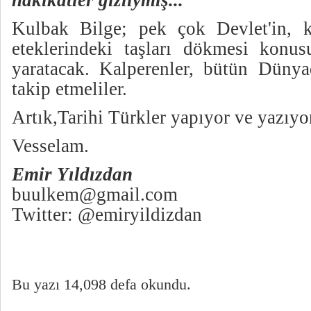
hakikatler gizliymiş...
Kulbak Bilge; pek çok Devlet'in, ku
eteklerindeki taşları dökmesi konu
yaratacak. Kalperenler, bütün Dünyad
takip etmeliler.
Artık,Tarihi Türkler yapıyor ve yazıyo
Vesselam.
Emir Yıldızdan
buulkem@gmail.com
Twitter: @emiryildizdan
Bu yazı 14,098 defa okundu.