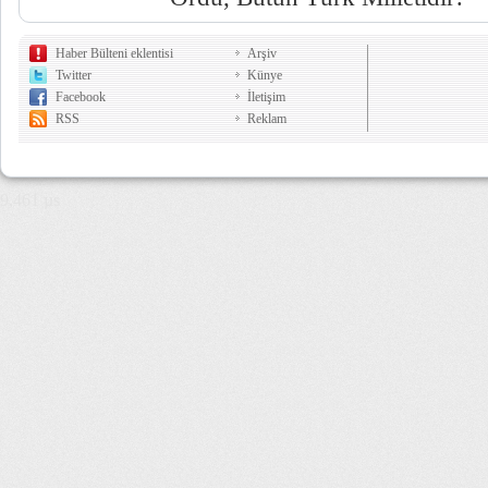
Haber Bülteni eklentisi
Arşiv
Twitter
Künye
Facebook
İletişim
RSS
Reklam
9,461 µs