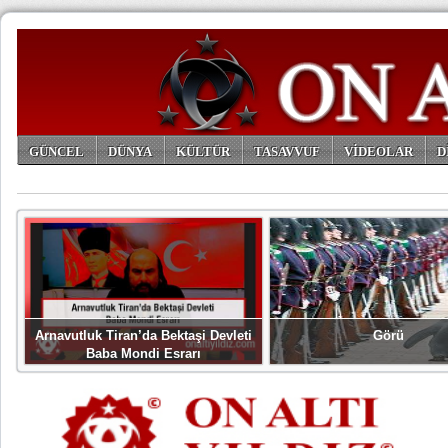
GÜNCEL
DÜNYA
KÜLTÜR
TASAVVUF
VİDEOLAR
D
ARŞİV
Arnavutluk Tiran’da Bektaşi Devleti
Görü
Baba Mondi Esrarı