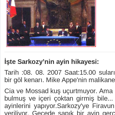
İşte Sarkozy’nin ayin hikayesi:
Tarih :08. 08. 2007 Saat:15.00 sular
bir göl kenarı. Mike Appe'nin malikane
Cia ve Mossad kuş uçurtmuyor. Ama b
bulmuş ve içeri çoktan girmiş bile...
ayinlerini yapıyor.Sarkozy'ye Firav
veriliyor. Gecede sapık bir ayin gerçe