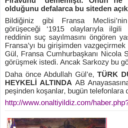
Firavunu" dememişti. Onun ne 
olduğunu defalarca bu siteden açık
Bildiğiniz gibi Fransa Meclisi’
görüşeceği ‘1915 olaylarıyla ilgili 
reddinin suç sayılmasını öngören yas
Fransa’yı bu girişimden vazgeçirmek
Gül, Fransa Cumhurbaşkanı Nicola Sa
görüşmek istedi. Ancak Sarkozy bu gö
Daha önce Abdullah Gül’e,
TÜRK D
HEYKELİ ALTINDA
AB Anayasasına 
peşinden koşanlar, bugün telefonlara d
http://www.onaltiyildiz.com/haber.ph