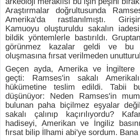
arkeoloji meraklısı bu işin peşini bır
Araştırmalar doğrultusunda Ramses'
Amerika'da rastlanılmıştı. Giriş
Kamuoyu oluşturuldu sakalın iadesi 
bildik yöntemlerle bastırıldı. Grupta
görünmez kazalar geldi ve bu
oluşmasına fırsat verilmeden unutturu
Geçen ayda, Amerika ve İngiltere
geçti: Ramses'in sakalı Amerikalı 
hükümetine teslim edildi. Tabii 
düşünüyor: Neden Ramses'in mum
bulunan paha biçilmez eşyalar deği
sakalı çalınıp kaçırılıyordu? Ka
hadiseyi, Amerikan ve İngiliz bası
fırsat bilip İlhami abi'ye sordum. Bana 