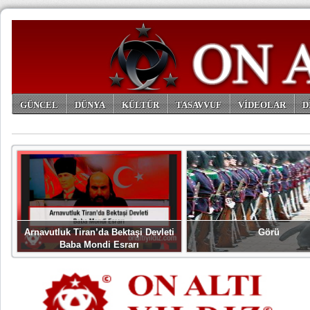
GÜNCEL
DÜNYA
KÜLTÜR
TASAVVUF
VİDEOLAR
D
ARŞİV
Arnavutluk Tiran’da Bektaşi Devleti
Görü
Baba Mondi Esrarı