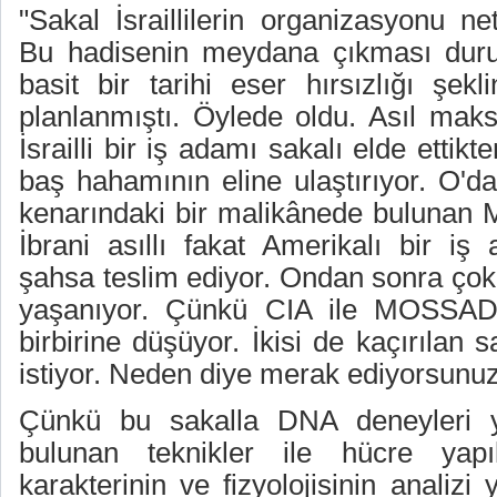
"Sakal İsraillilerin organizasyonu ne
Bu hadisenin meydana çıkması du
basit bir tarihi eser hırsızlığı şek
planlanmıştı. Öylede oldu. Asıl maksa
İsrailli bir iş adamı sakalı elde ettik
baş hahamının eline ulaştırıyor. O'd
kenarındaki bir malikânede bulunan
İbrani asıllı fakat Amerikalı bir iş
şahsa teslim ediyor. Ondan sonra çok 
yaşanıyor. Çünkü CIA ile MOSSAD 
birbirine düşüyor. İkisi de kaçırılan 
istiyor. Neden diye merak ediyorsunuz
Çünkü bu sakalla DNA deneyleri ya
bulunan teknikler ile hücre yapı
karakterinin ve fizyolojisinin analizi 