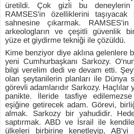
üretildi. Çok gizli bu deneyler
RAMSES'in özelliklerini taşıyacak 
sahnesine çıkarmak. RAMSES'in 
arkeologların ve çeşitli güvenlik bir
yüze et giydirme tekniği ile çözüldü.
Kime benziyor diye aklına gelenlere b
yeni Cumhurbaşkanı Sarkozy. O'nun
bilgi verelim dedi ve devam etti. Şeyt
olan şeytanilerin planları ile Dünya 
görevli adamlarıdır Sarkozy. Haçlılar 
panikte. İleride tasfiye edilemezs
eşiğine getirecek adam. Görevi, birli
almak. Sarkozy bir yahudidir. Hedef
saptırmak. ABD ve İsrail ile kendiler
ülkeleri birbirine kenetleyip, AB'yi