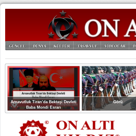
GÜNCEL
DÜNYA
KÜLTÜR
TASAVVUF
VİDEOLAR
D
ARŞİV
Arnavutluk Tiran’da Bektaşi Devleti
Görü
Baba Mondi Esrarı