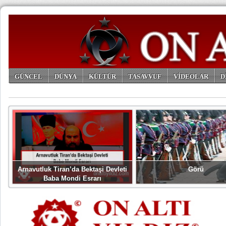
GÜNCEL
DÜNYA
KÜLTÜR
TASAVVUF
VİDEOLAR
D
ARŞİV
Arnavutluk Tiran’da Bektaşi Devleti
Görü
Baba Mondi Esrarı