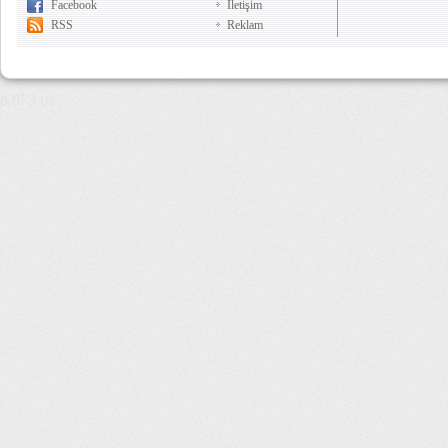
Facebook
İletişim
RSS
Reklam
8,873 µs