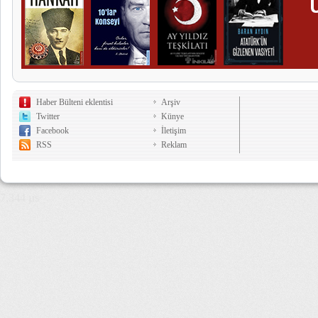
Haber Bülteni eklentisi
Arşiv
Twitter
Künye
Facebook
İletişim
RSS
Reklam
7,344 µs