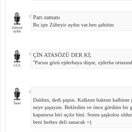
Pars zamanı
Bu işte Zübeyir aydın var.ben şahitim
Zübeyir
aydın
ÇİN ATASÖZÜ DER Kİ;
''Parsın gözü ejderhaya düşse, ejderha ortasında
GÜL
Daldım, dedi şaştın. Kalktım baktım kalbim
Taner
neye şaşayım. Bekledim ve önce gördüm bir g
kapanırsa biri açılır bini. Sonra şaşkoloz ol
beni herkes deli sanacak =)