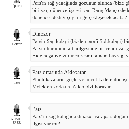
Pars'ın sağ yanağında gözünün altında (bize g
alperen
biri var, dönence işareti var. Barış Manço ded
dönence'' dediği şey mi gerçekleşecek acaba?
Dinozor
Parsin Sag kulagi (bizden tarafi Sol.kulagi) bi
Doktor
Parsin burnunun alt bolgesinde bir cenin var g
Bide negative vurunca resmi, alnam bayragi va
Pars ortasında Aldebaran
Planlı kazaların güçlü ve öncül kadere dönüşm
mete
Melekten korksun, Allah bizi korusun...
Pars
Pars"in sag kulagnda dinazor var. pars dogum
AHMET
ESER
ilgisi var mi?