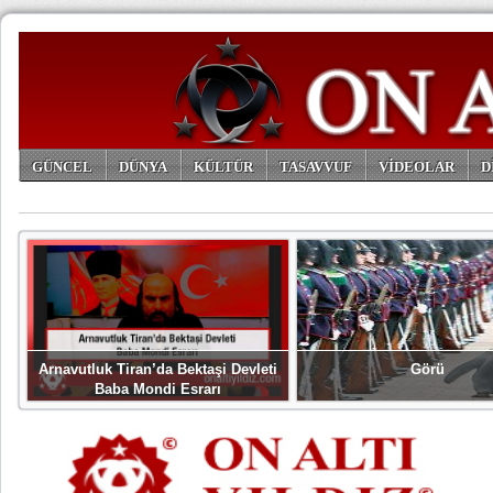
GÜNCEL
DÜNYA
KÜLTÜR
TASAVVUF
VİDEOLAR
D
ARŞİV
Arnavutluk Tiran’da Bektaşi Devleti
Görü
Baba Mondi Esrarı