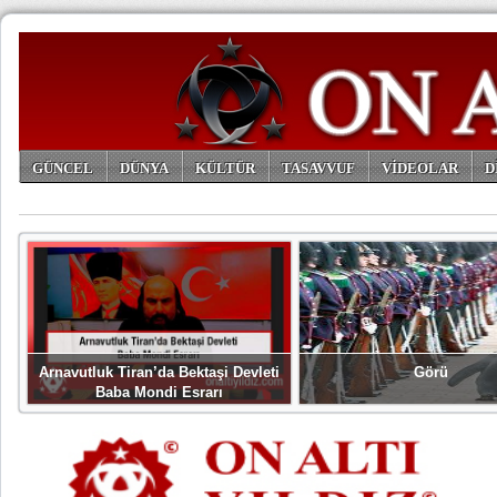
GÜNCEL
DÜNYA
KÜLTÜR
TASAVVUF
VİDEOLAR
D
ARŞİV
Arnavutluk Tiran’da Bektaşi Devleti
Görü
Baba Mondi Esrarı