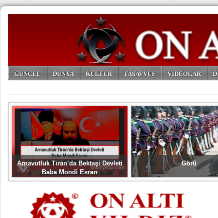
GÜNCEL
DÜNYA
KÜLTÜR
TASAVVUF
VİDEOLAR
D
ARŞİV
Arnavutluk Tiran’da Bektaşi Devleti
Görü
Baba Mondi Esrarı