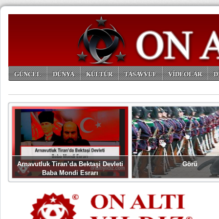
GÜNCEL
DÜNYA
KÜLTÜR
TASAVVUF
VİDEOLAR
D
ARŞİV
Arnavutluk Tiran’da Bektaşi Devleti
Görü
Baba Mondi Esrarı