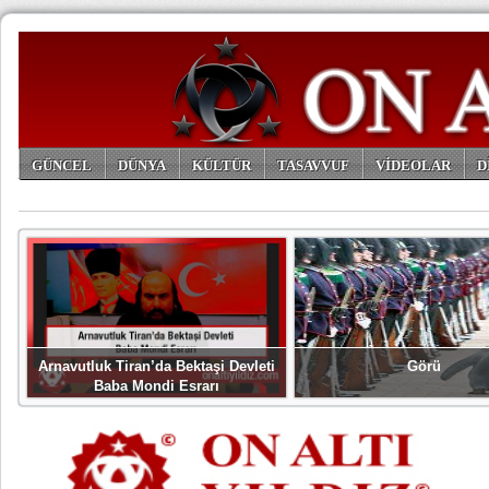
GÜNCEL
DÜNYA
KÜLTÜR
TASAVVUF
VİDEOLAR
D
ARŞİV
Arnavutluk Tiran’da Bektaşi Devleti
Görü
Baba Mondi Esrarı