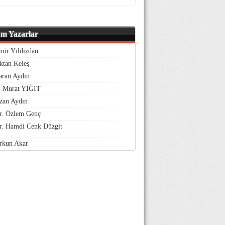
m Yazarlar
mir Yıldızdan
ktan Keleş
aran Aydın
. Murat YİĞİT
zan Aydın
r. Özlem Genç
r. Hamdi Cenk Düzgit
rkun Akar