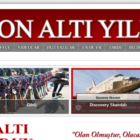
VVUF
VİDEOLAR
DİZİ YAZILAR
EN/DE/FR
TARİH
BİLİ
Görü
Discovery Skandalı