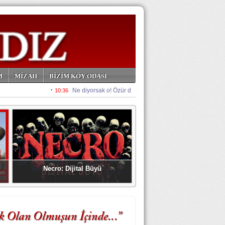
M
MİZAH
BİZİM KÖY ODASI
Necro: Dijital Büyü