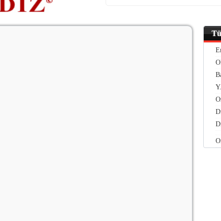
Tü
E
O
B
Y
O
D
D
O