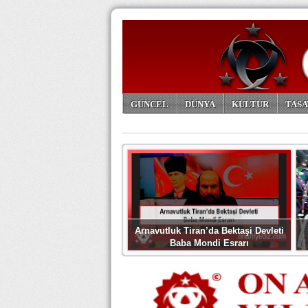
GÜNCEL
DÜNYA
KÜLTÜR
TASA
ARŞİV
Arnavutluk Tiran’da Bektaşi Devleti
Baba Mondi Esrarı