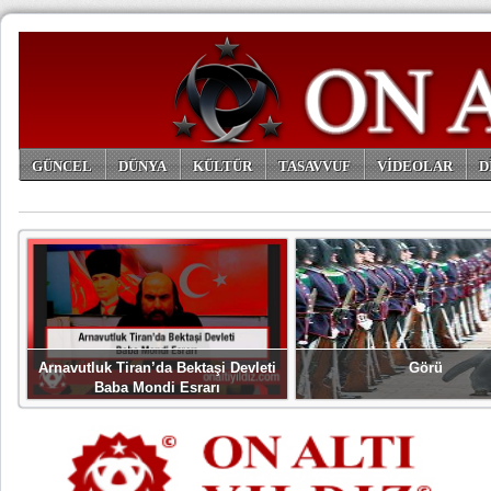
GÜNCEL
DÜNYA
KÜLTÜR
TASAVVUF
VİDEOLAR
D
ARŞİV
Arnavutluk Tiran’da Bektaşi Devleti
Görü
Baba Mondi Esrarı