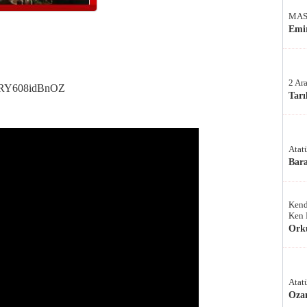
MAS
Emir
2 Ar
4bRY608idBnOZ
Tarı
Atat
Bar
Kend
Ken 
Ork
Atat
Oza