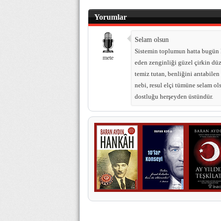
Yorumlar
Selam olsun
Sistemin toplumun hatta bugün 
mete
eden zenginliği güzel çirkin dü
temiz tutan, benliğini arıtabile
nebi, resul elçi tümüne selam ol
dostluğu herşeyden üstündür.