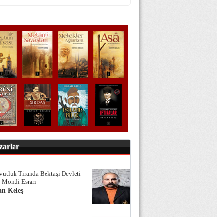
zarlar
vutluk Tiranda Bektaşi Devleti
 Mondi Esrarı
an Keleş