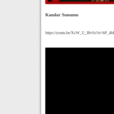
Kamlar Sunumu
https://youtu.be/XcW_U_I8vSs?si=hP_