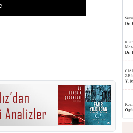
Simü
Dr.
Kuan
Moza
Dr.
CIA 
2.Bö
Y. 
Kozm
Ogü