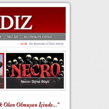
M
MİZAH
BİZİM KÖY ODASI
Necro: Dijital Büyü