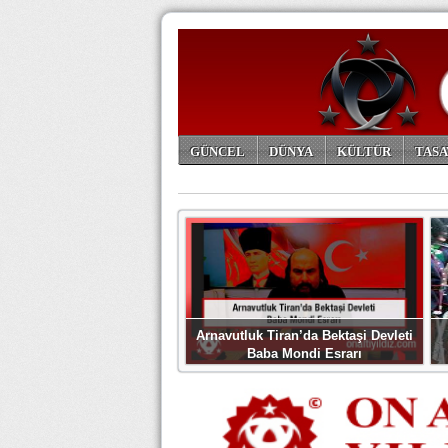
GÜNCEL
DÜNYA
KÜLTÜR
TASA
ARŞİV
Arnavutluk Tiran’da Bektaşi Devleti
Baba Mondi Esrarı