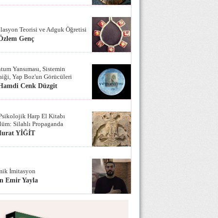
lasyon Teorisi ve Adguk Öğretisi
 Özlem Genç
tum Yansıması, Sistemin
iği, Yap Boz'un Görücüleri
 Hamdi Cenk Düzgit
Psikolojik Harp El Kitabı
lüm: Silahlı Propaganda
Murat YİĞİT
ik İmitasyon
n Emir Yayla