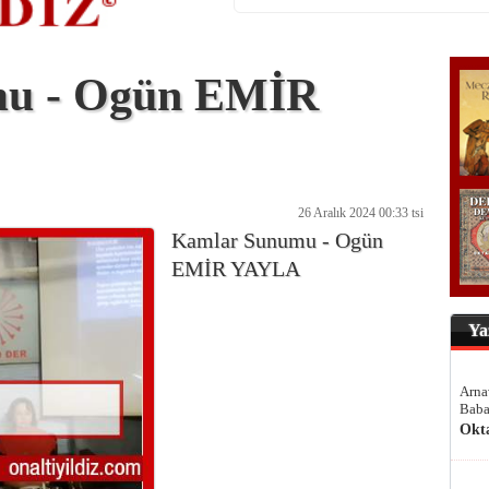
u - Ogün EMİR
26 Aralık 2024 00:33 tsi
Kamlar Sunumu - Ogün
EMİR YAYLA
Ya
Arna
Baba
Okt