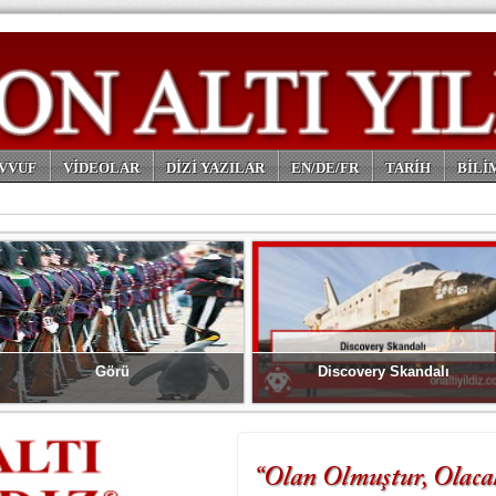
VVUF
VİDEOLAR
DİZİ YAZILAR
EN/DE/FR
TARİH
BİLİ
Görü
Discovery Skandalı