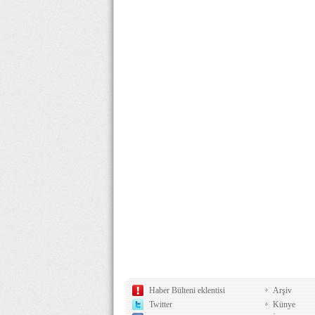
Haber Bülteni eklentisi
Arşiv
Twitter
Künye