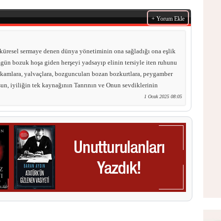
+ Yorum Ekle
küresel sermaye denen dünya yönetiminin ona sağladığı ona eşlik
zgün bozuk hoşa giden herşeyi yadsayıp elinin tersiyle iten ruhunu
n kamlara, yalvaçlara, bozguncuları bozan bozkurtlara, peygamber
sun, iyiliğin tek kaynağının Tanrının ve Onun sevdiklerinin
1 Ocak 2025 08:05