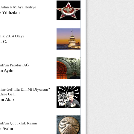
Adan NASAya Hediye
 Yıldızdan
alık 2014 Olayı
k C.
ürk'ün Parolası AĞ
an Aydın
ine Gel! İlla Din Mi Diyorsun?
Dine Gel...
un Akar
ürk'ün Çocukluk Resmi
n Aydın