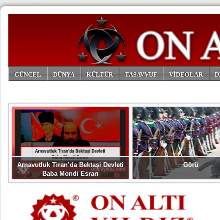
GÜNCEL
DÜNYA
KÜLTÜR
TASAVVUF
VİDEOLAR
D
ARŞİV
Arnavutluk Tiran’da Bektaşi Devleti
Görü
Baba Mondi Esrarı