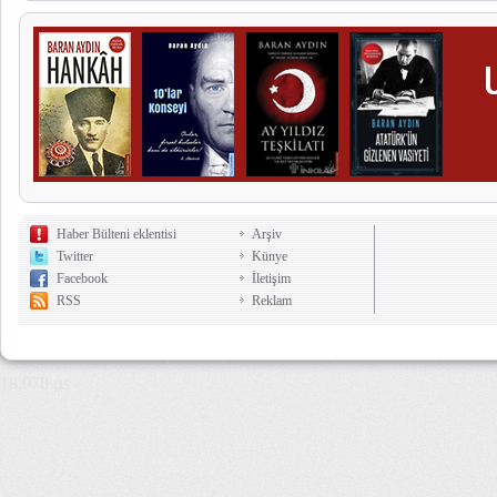
Haber Bülteni eklentisi
Arşiv
Twitter
Künye
Facebook
İletişim
RSS
Reklam
18,078 µs