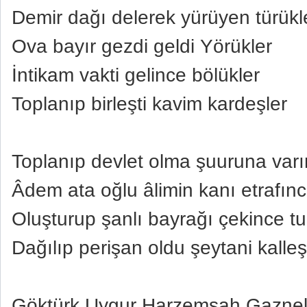
Demir dağı delerek yürüyen türükl
Ova bayır gezdi geldi Yörükler
İntikam vakti gelince bölükler
Toplanıp birleşti kavim kardeşler
Toplanıp devlet olma şuuruna var
Âdem ata oğlu âlimin kanı etrafın
Oluşturup şanlı bayrağı çekince tu
Dağılıp perişan oldu şeytani kalleş
Göktürk Uygur Harzemşah Gaznel