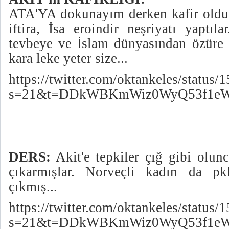
ATA'YA dokunayım derken kafir oldu
iftira, İsa eroindir neşriyatı yaptı
tevbeye ve İslam dünyasından özüre
kara leke yeter size...
https://twitter.com/oktankeles/statu
s=21&t=DDkWBKmWiz0WyQ53f1e
DERS:
Akit'e tepkiler çığ gibi olun
çıkarmışlar. Norveçli kadın da pk
çıkmış...
https://twitter.com/oktankeles/statu
s=21&t=DDkWBKmWiz0WyQ53f1e