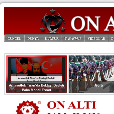
GÜNCEL
DÜNYA
KÜLTÜR
TASAVVUF
VİDEOLAR
D
ARŞİV
Arnavutluk Tiran’da Bektaşi Devleti
Görü
Baba Mondi Esrarı