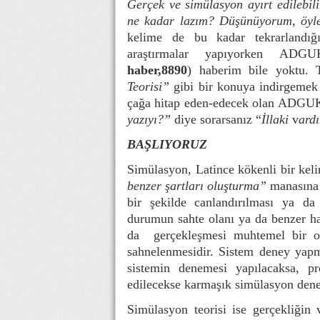
Gerçek ve simülasyon ayırt edilebi
ne kadar lazım? Düşünüyorum, öyl
kelime de bu kadar tekrarlandığı
araştırmalar yapıyorken ADGU
haber,8890
) haberim bile yoktu
Teorisi”
gibi bir konuya indirgemek y
çağa hitap eden-edecek olan ADGUK 
yazıyı?”
diye sorarsanız “
İllaki
v
ardı
BAŞLIYORUZ
Simülasyon, Latince kökenli bir ke
benzer şartları oluşturma”
manasına
bir şekilde canlandırılması ya d
durumun sahte olanı ya da benzer ha
da gerçekleşmesi muhtemel bir ol
sahnelenmesidir. Sistem deney yapm
sistemin denemesi yapılacaksa, p
edilecekse karmaşık simülasyon denem
Simülasyon teorisi ise gerçekliğin