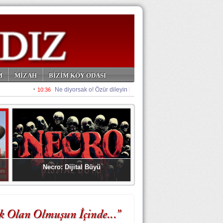
M
MİZAH
BİZİM KÖY ODASI
Necro: Dijital Büyü