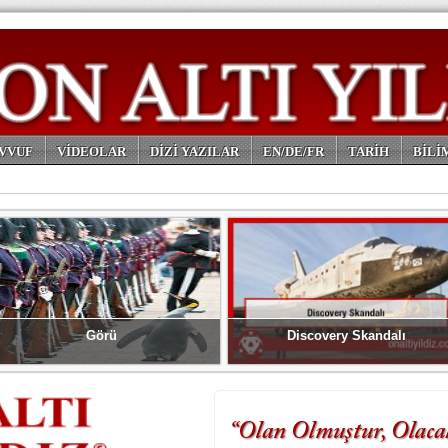
VVUF
VİDEOLAR
DİZİ YAZILAR
EN/DE/FR
TARİH
BİLİ
Görü
Discovery Skandalı