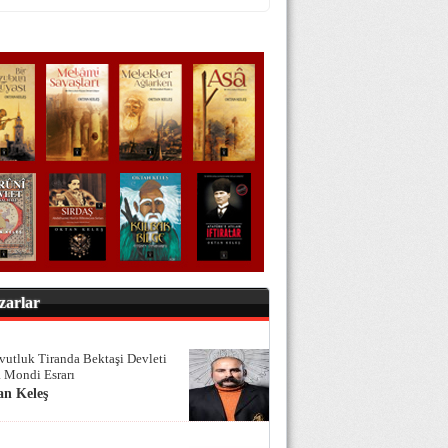
zarlar
vutluk Tiranda Bektaşi Devleti
 Mondi Esrarı
an Keleş