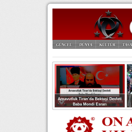
GÜNCEL
DÜNYA
KÜLTÜR
TASA
ARŞİV
Arnavutluk Tiran’da Bektaşi Devleti
Baba Mondi Esrarı