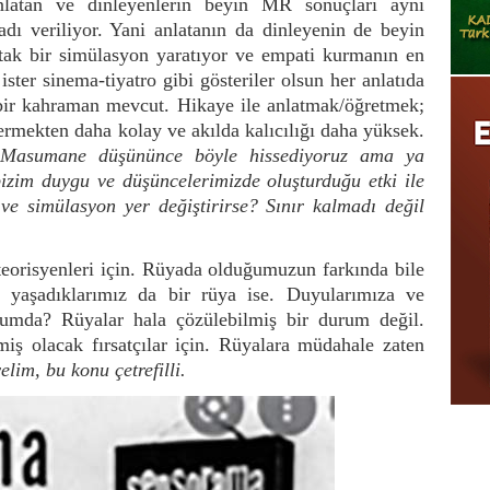
anlatan ve dinleyenlerin beyin MR sonuçları aynı
dı veriliyor. Yani anlatanın da dinleyenin de beyin
ortak bir simülasyon yaratıyor ve empati kurmanın en
ister sinema-tiyatro gibi gösteriler olsun her anlatıda
i bir kahraman mevcut. Hikaye ile anlatmak/öğretmek;
vermekten daha kolay ve akılda kalıcılığı daha yüksek.
Masumane düşününce böyle hissediyoruz ama ya
bizim duygu ve düşüncelerimizde oluşturduğu etki ile
 ve simülasyon yer değiştirirse? Sınır kalmadı değil
teorisyenleri için. Rüyada olduğumuzun farkında bile
yaşadıklarımız da bir rüya ise. Duyularımıza ve
rumda? Rüyalar hala çözülebilmiş bir durum değil.
miş olacak fırsatçılar için. Rüyalara müdahale zaten
elim, bu konu çetrefilli.