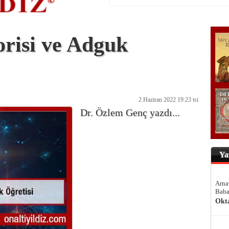
risi ve Adguk
2 Haziran 2022 19:23 tsi
Dr. Özlem Genç yazdı...
Ya
Arna
Baba
Okt