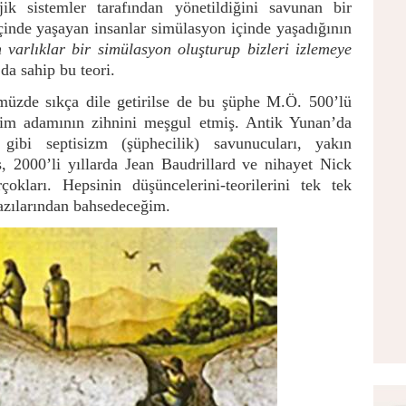
ojik sistemler tarafından yönetildiğini savunan bir
inde yaşayan insanlar simülasyon içinde yaşadığının
 varlıklar bir simülasyon oluşturup bizleri izlemeye
da sahip bu teori.
üzde sıkça dile getirilse de bu şüphe M.Ö. 500’lü
bilim adamının zihnini meşgul etmiş. Antik Yunan’da
ibi septisizm (şüphecilik) savunucuları, yakın
s, 2000’li yıllarda Jean Baudrillard ve nihayet Nick
ları. Hepsinin düşüncelerini-teorilerini tek tek
bazılarından bahsedeceğim.