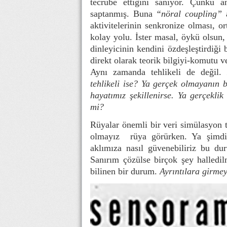
tecrübe ettiğini sanıyor. Çünkü 
saptanmış. Buna
“nöral coupling”
a
aktivitelerinin senkronize olması, 
kolay yolu. İster masal, öykü olsun, 
dinleyicinin kendini özdeşleştirdiğ
direkt olarak teorik bilgiyi-komutu 
Aynı zamanda tehlikeli de değil.
tehlikeli ise? Ya gerçek olmayanın 
hayatımız şekillenirse. Ya gerçeklik
mi?
Rüyalar önemli bir veri simülasyon 
olmayız rüya görürken. Ya şimdi 
aklımıza nasıl güvenebiliriz bu du
Sanırım çözülse birçok şey halledil
bilinen bir durum.
Ayrıntılara girmey