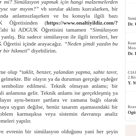
lir mi? Simülasyon yapmak için hangi malzemelerden
eyse var mıyım?”
vb sorular aklımı kurcalarken, bir
nda anlamsızlaşırken ve bu konuyla ilgili bazı
Simü
K Öğretisinden (
https://www.onaltiyildiz.com/?
Dr.
. Tabi ki ADGUK Öğretisini tamamen
“Simülasyon
anlış. Biz sadece simülasyon ile ilgili teorileri, her
Öğretisi içinde arayacağız.
“Neden şimdi yazdın bu
Kuan
Moza
r bir hikmeti
” diyebilirim.
Dr.
lime olup
“taklit, benzer, yalandan yapma, sahte tavır,
CIA 
2.Bö
 gelmekte. Bir olayın ya da durumun gerçeğe eşdeğer
Y. 
a sembolize edilmesi. Teknik olmayan anlamı; bir
li anlamına gelir. Teknik anlamı ise gerçekleşmiş ya
ayın aynı-benzer şartlara ve zamana bağlı olarak
aya uygun değilse, henüz tasarım aşamasındaki bir
Kozm
Ogü
roblem karmaşıksa veya sistemin davranışı analiz
eleri yapılır.
 ve evrenin bir simülasyon olduğunu yani her şeyin