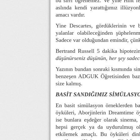
bu sırrı öğrenemez. Ve yine Hint f
aslında kendi yarattığımız illüzyo
amacı vardır.
Yine Descartes, gördüklerinin ve bi
yalanlar olabileceğinden şüphelenmi
Sadece var olduğundan emindir, çünk
Bertrand Russell 5 dakika hipotezi
düşünürseniz düşünün, her şey sadece
Yazının bundan sonraki kısmında simü
benzeşen ADGUK Öğretisinden bazı 
size kalmış.
BASİT SANDIĞIMIZ SİMÜLASY
En basit simülasyon örneklerden ba
öyküleri, Aborjinlerin Dreamtime öy
ise bunlara eşdeğer olarak sinema, t
hepsi gerçek ya da uydurulmuş ols
etkilemek amaçlı. Bu öyküleri dinl