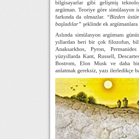
bilgisayarlar gibi gelişmiş teknol
argüman. Teoriye göre simülasyon iç
farkında da olmazlar.
“Bizden üstün
başladılar”
şeklinde ek argümanlara 
Aslında simülasyon argümanı günüm
yıllardan beri bir çok filozofun, 
Anaksarkhos, Pyron, Permanides g
yüzyıllarda Kant, Russell, Descarte
Bostrom, Elon Musk ve daha birçok
anlatmak gereksiz, yazı ilerledikçe 