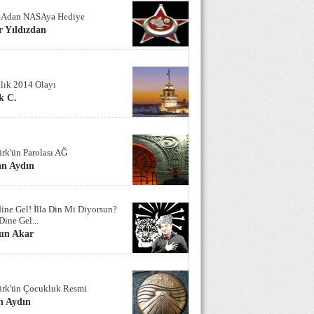
Adan NASAya Hediye
 Yıldızdan
alık 2014 Olayı
k C.
ürk'ün Parolası AĞ
an Aydın
ine Gel! İlla Din Mi Diyorsun?
Dine Gel...
un Akar
ürk'ün Çocukluk Resmi
n Aydın