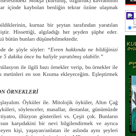
elsefesindeki Mokşa (kurtuluş, özgürlük) kavramının
nlar içinde kaybolan benliğin tekrar özüne ulaşmak
ldiklerinin, kurnaz bir şeytan tarafından yaratılan
ON
ştir. Hissettiği, algıladığı her şeyden şüphe eder.
ü bütün bunları düşünebilmektedir.
nde de şöyle söyler:
“Evren hakkında ne bildiğinizi
 5 dakika önce bu haliyle yaratılmış olabilir.”
lasyon ile ilgili bazı örnekler verip, bu örnekler ile
metinleri en son Kısıma ekleyeceğim. Eşleştirmek
ON ÖRNEKLERİ
şlayalım. Öyküler ile. Mitolojik öyküler, Altın Çağ
küleri, söylenceler, masallar, destanlar, günümüzde
iyatro, illüzyon gösterileri vs. Çeşit çok. Bunların
un karşıdakini bir nevi bilgilendirmek ve ayrıca
eyen kişi, yaşayan/anlatan ile aslında aynı şeyleri