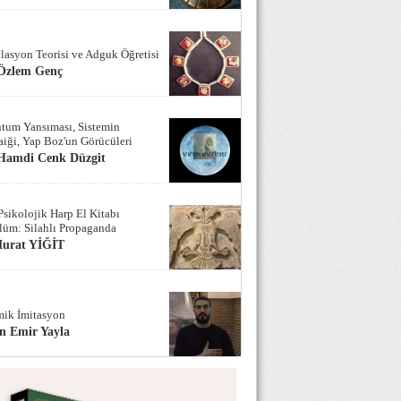
lasyon Teorisi ve Adguk Öğretisi
 Özlem Genç
tum Yansıması, Sistemin
iği, Yap Boz'un Görücüleri
 Hamdi Cenk Düzgit
Psikolojik Harp El Kitabı
lüm: Silahlı Propaganda
Murat YİĞİT
ik İmitasyon
n Emir Yayla