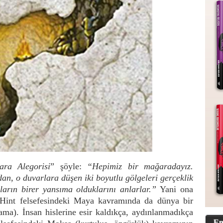
ra Alegorisi
” şöyle:
“
Hepimiz bir mağaradayız.
n, o duvarlara düşen iki boyutlu gölgeleri gerçeklik
nların birer yansıma olduklarını anlarlar.”
Yani ona
 Hint felsefesindeki Maya kavramında da dünya bir
ama). İnsan hislerine esir kaldıkça, aydınlanmadıkça
En