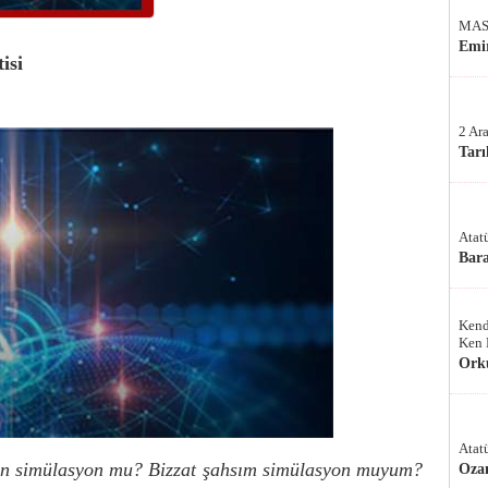
MAS
Emir
isi
2 Ar
Tarı
Atat
Bar
Kend
Ken 
Ork
Atat
en simülasyon mu? Bizzat şahsım simülasyon muyum?
Oza