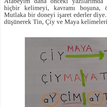
Atabeyim daha önceki yazılarımda 
hiçbir kelimeyi, kavramı boşuna, ö
Mutlaka bir doneyi işaret ederler diy
düşünerek Tin, Çiy ve Maya kelimeler