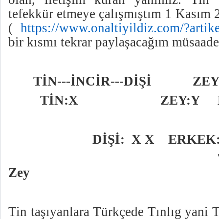
tefekkür etmeye çalışmıştım 1 Kasım 2
(
https://www.onaltiyildiz.com/?artike
bir kısmı tekrar paylaşacağım müsaadel
TİN---İNCİR---DİŞİ
ZEY
TİN:X
ZEY:Y
DİŞİ:
X X
ERKEK:
Zey
Tin taşıyanlara Türkçede Tınlıg yani T