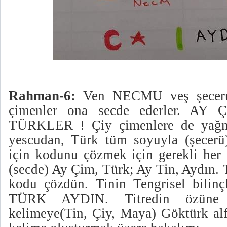
Rahman-6:
Ven NECMU veş şeceru 
çimenler ona secde ederler. AY
TÜRKLER ! Çiy çimenlere de yağm
yescudan, Türk tüm soyuyla (şecerü
için kodunu çözmek için gerekli her ş
(secde) Ay Çim, Türk; Ay Tin, Aydın. 
kodu çözdün. Tinin Tengrisel bilin
TÜRK AYDIN. Titredin özüne
kelimeye(Tin, Çiy, Maya) Göktürk alf