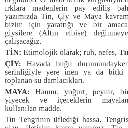
ırklara madenlerin pay ediliş bahs
yazımızda Tin, Çiy ve Maya kavraml
bizim için yarattığı ve bir amaca
giysilere (Altın elbise) değinmey
çalışacağız.
TİN:
Etimolojik olarak; ruh, nefes,
Tı
ÇİY:
Havada buğu durumundayken
serinliğiyle yere inen ya da bitki 
toplanan su damlacıkları.
MAYA:
Hamur, yoğurt, peynir, bi
yiyecek ve içeceklerin mayalan
kullanılan madde.
Tin Tengrinin üflediği hassa. Tengri
olan, iletişim kuran yanımız. Tin 