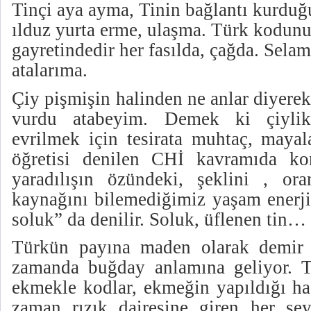
Tinçi aya ayma, Tinin bağlantı kurduğ
ılduz yurta erme, ulaşma. Türk kodun
gayretindedir her fasılda, çağda. Sela
atalarıma.
Çiy pişmişin halinden ne anlar diyer
vurdu atabeyim. Demek ki çiylik
evrilmek için tesirata muhtaç, may
öğretisi denilen CHİ kavramıda ko
yaradılışın özündeki, şeklini , or
kaynağını bilemediğimiz yaşam enerji
soluk” da denilir. Soluk, üflenen tin…
Türkün payına maden olarak demir 
zamanda buğday anlamına geliyor. Tü
ekmekle kodlar, ekmeğin yapıldığı ha
zaman rızık dairesine giren her şe