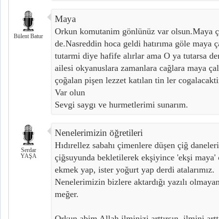
Maya
Orkun komutanim gönlünüz var olsun.Maya ça
Bülent Batur
de.Nasreddin hoca geldi hatırıma göle maya ç
tutarmi diye hafife alırlar ama O ya tutarsa d
ailesi okyanuslara zamanlara cağlara maya çal
çoğalan pişen lezzet katılan tin ler cogalacakti
Var olun
Sevgi saygı ve hurmetlerimi sunarım.
Nenelerimizin öğretileri
Hıdırellez sabahı çimenlere düşen çiğ daneleri
Serdar
YAŞA
çiğsuyunda bekletilerek ekşiyince 'ekşi maya' 
ekmek yap, ister yoğurt yap derdi atalarımız.
Nenelerimizin bizlere aktardığı yazılı olmayan
meğer.
Orkun abim Allah ilminizi arttırsın, ilmini artt