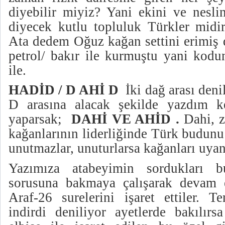
diyebilir miyiz? Yani ekini ve nesl
diyecek kutlu topluluk Türkler mid
Ata dedem Oğuz kağan settini erimiş d
petrol/ bakır ile kurmuştu yani kodu
ile.
HADİD / D AHİ D
İki dağ arası deni
D arasına alacak şekilde yazdım k
yaparsak;
DAHİ VE AHİD .
Dahi, z
kağanlarının liderliğinde Türk budunu 
unutmazlar, unuturlarsa kağanları uyand
Yazımıza atabeyimin sordukları b
sorusuna bakmaya çalışarak devam 
Araf-26 surelerini işaret ettiler. Te
indirdi deniliyor ayetlerde bakılırsa