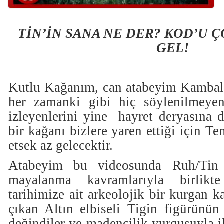
TİN’İN SANA NE DER? KOD’U Ç
GEL!
Kutlu Kağanım, can atabeyim Kambal
her zamanki gibi hiç söylenilmeyen
izleyenlerini yine
hayret deryasına d
bir kağanı bizlere yaren ettiği için Te
etsek az gelecektir.
Atabeyim bu videosunda Ruh/Tin
mayalanma kavramlarıyla birlikt
tarihimize ait arkeolojik bir kurgan ka
çıkan Altın elbiseli Tigin figürünün
değindiler ve madencilik vurgusuyla 