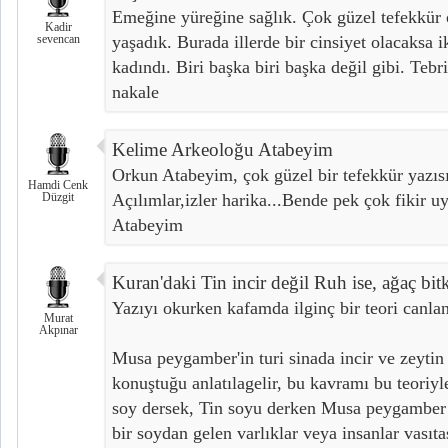
Emeğine yüreğine sağlık. Çok güzel tefekkür
Kadir
sevencan
yaşadık. Burada illerde bir cinsiyet olacaksa ik
kadındı. Biri başka biri başka değil gibi. Tebr
nakale
Kelime Arkeoloğu Atabeyim
Orkun Atabeyim, çok güzel bir tefekkür yazıs
Hamdi Cenk
Düzgit
Açılımlar,izler harika...Bende pek çok fikir uy
Atabeyim
Kuran'daki Tin incir değil Ruh ise, ağaç bitk
Yazıyı okurken kafamda ilginç bir teori canla
Murat
Akpınar
Musa peygamber'in turi sinada incir ve zeytin 
konuştuğu anlatılagelir, bu kavramı bu teoriyle
soy dersek, Tin soyu derken Musa peygamber Ta
bir soydan gelen varlıklar veya insanlar vasıta