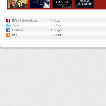
Haber Bülteni eklentisi
Arşiv
Twitter
Künye
Facebook
İletişim
RSS
Reklam
7,735 µs