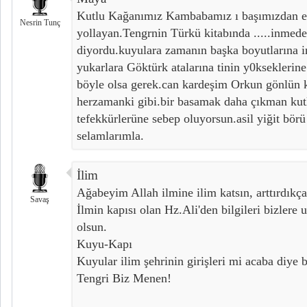
Kutlu Kağanımız Kambabamız ı başımızdan ek
Nesrin Tunç
yollayan.Tengrnin Türkü kitabında .....inmed
diyordu.kuyulara zamanın başka boyutlarına
yukarlara Göktürk atalarına tinin y0kseklerin
böyle olsa gerek.can kardeşim Orkun gönlün 
herzamanki gibi.bir basamak daha çıkman kutl
tefekkürlerüne sebep oluyorsun.asil yiğit börü
selamlarımla.
İlim
Ağabeyim Allah ilmine ilim katsın, arttırdıkça 
Savaş
İlmin kapısı olan Hz.Ali'den bilgileri bizlere u
olsun.
Kuyu-Kapı
Kuyular ilim şehrinin girişleri mi acaba diye 
Tengri Biz Menen!