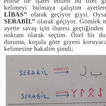
elbise ile işaret edilen bu özel gi
kelimeyi bulmaya çalıştım ayetl
LİBAS’’
olarak geçiyor giysi. Oy
SERABİL’’
olarak geçiyor. Gömlek m
ayette savaş için ibaresi geçtiğinde
noktam olarak seçtim. Özel bir du
duruma, koşula göre giyeni koruyacak
kelimesine bakalım şimdi;