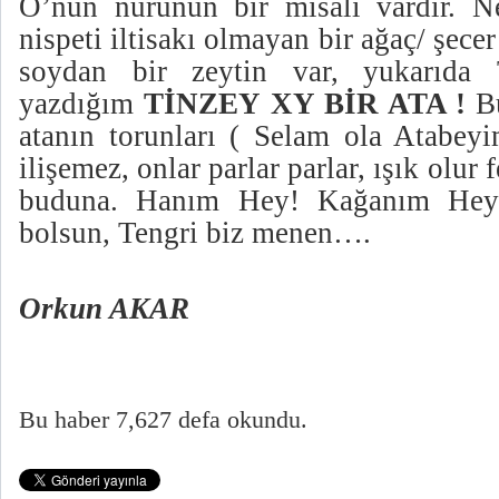
O’nun nurunun bir misali vardır. N
nispeti iltisakı olmayan bir ağaç/ şece
soydan bir zeytin var, yukarıda 
yazdığım
TİNZEY XY BİR ATA !
B
atanın torunları ( Selam ola Atabeyi
ilişemez, onlar parlar parlar, ışık olur
buduna. Hanım Hey! Kağanım Hey
bolsun, Tengri biz menen….
Orkun AKAR
Bu haber 7,627 defa okundu.