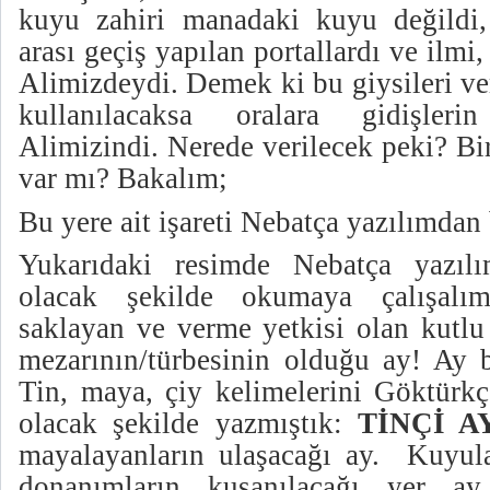
kuyu zahiri manadaki kuyu değildi,
arası geçiş yapılan portallardı ve ilmi
Alimizdeydi. Demek ki bu giysileri ve
kullanılacaksa oralara gidişleri
Alimizindi. Nerede verilecek peki? Bi
var mı? Bakalım;
Bu yere ait işareti Nebatça yazılımdan
Yukarıdaki resimde Nebatça yazılım
olacak şekilde okumaya çalışalı
saklayan ve verme yetkisi olan kutlu 
mezarının/türbesinin olduğu ay! Ay b
Tin, maya, çiy kelimelerini Göktürkç
olacak şekilde yazmıştık:
TİNÇİ 
mayalayanların ulaşacağı ay.
Kuyula
donanımların kuşanılacağı yer ay