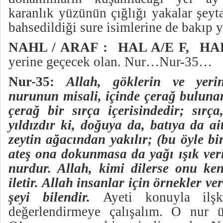
karanlık yüzünün çığlığı yakalar şeyta
bahsedildiği sure isimlerine de bakıp y
NAHL / ARAF :
HAL A/E F,
HA
yerine geçecek olan. Nur…Nur-35…
Nur-35:
Allah, göklerin ve yer
nurunun misali, içinde çerağ bulunan
çerağ bir sırça içerisindedir; sırça
yıldızdır ki, doğuya da, batıya da a
zeytin ağacından yakılır; (bu öyle bi
ateş ona dokunmasa da yağı ışık veri
nurdur. Allah, kimi dilerse onu ke
iletir. Allah insanlar için örnekler ve
şeyi bilendir.
Ayeti konuyla ilşk
değerlendirmeye çalışalım. O nur 