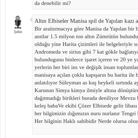
da denebilir mi?
Altın Elbiseler Manisa spil de Yapılan kazı 
Bir araitırmacıya göre Manisa da Yapılan bir b
Şahin
anıtlar 1.5 milyon ton altın Zümrütün bulundu
olduğu yine Harita çizimleri ile belgeleriyle 
Andromeda ve sirius gibi 7 kat gökle bağlatıya
bulundugunu binlerce işaret içeren ve 20 ye ya
yerlerin her biri ins ve değişik insan topluml
manisaya açılan çoklu kapışarın bu harita ile 
anlatılıyor Süleyman as kuş heykeli sırtında a
Karunun Simya kimya ilmiyle altına dönüştür
dağıtmadığı birikleri burada deniliyor Mevzu
keleş babaVe ekibi Çözer Elbisede gelir libas
her bilgimizin ılığımızın nuru nurlanır Tengr
Her bilginin Haklı sahibidir Nerde olursa olsun