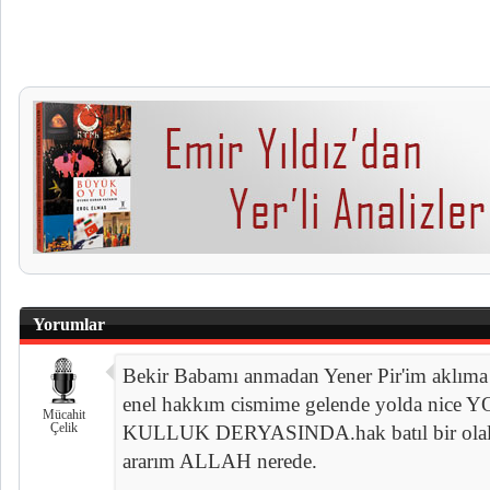
Yorumlar
Bekir Babamı anmadan Yener Pir'im aklıma
enel hakkım cismime gelende yolda nic
Mücahit
Çelik
KULLUK DERYASINDA.hak batıl bir olalı 
ararım ALLAH nerede.