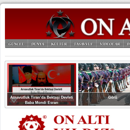
GÜNCEL
DÜNYA
KÜLTÜR
TASAVVUF
VİDEOLAR
D
ARŞİV
Arnavutluk Tiran’da Bektaşi Devleti
Görü
Baba Mondi Esrarı