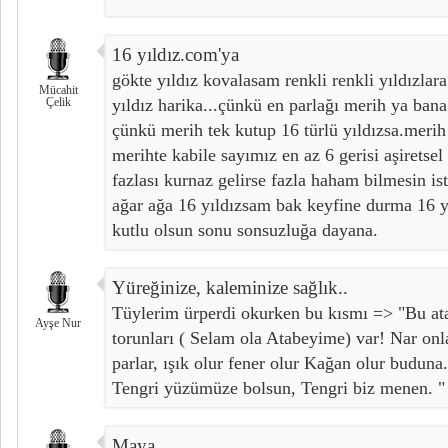
16 yıldız.com'ya
gökte yıldız kovalasam renkli renkli yıldızlar
Mücahit
Çelik
yıldız harika...çünkü en parlağı merih ya bana
çünkü merih tek kutup 16 türlü yıldızsa.meri
merihte kabile sayımız en az 6 gerisi aşiretse
fazlası kurnaz gelirse fazla haham bilmesin is
ağar ağa 16 yıldızsam bak keyfine durma 16 yı
kutlu olsun sonu sonsuzluğa dayana.
Yüreğinize, kaleminize sağlık..
Tüylerim ürperdi okurken bu kısmı => "Bu ata
Ayşe Nur
torunları ( Selam ola Atabeyime) var! Nar onla
parlar, ışık olur fener olur Kağan olur bud
Tengri yüzümüze bolsun, Tengri biz menen. "
Maya