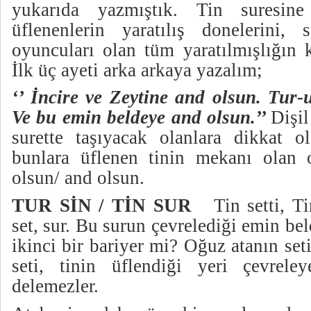
yukarıda yazmıştık. Tin suresine
üflenenlerin yaratılış donelerini, 
oyuncuları olan tüm yaratılmışlığın k
İlk üç ayeti arka arkaya yazalım;
‘’ İncire ve Zeytine and olsun. Tur-
Ve bu emin beldeye and olsun.’’
Dişil
surette taşıyacak olanlara dikkat 
bunlara üflenen tinin mekanı olan 
olsun/ and olsun.
TUR SİN / TİN SUR
Tin setti, T
set, sur. Bu surun çevrelediği emin bel
ikinci bir bariyer mi? Oğuz atanın seti
seti, tinin üflendiği yeri çevrele
delemezler.