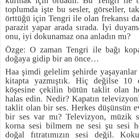
kurmak için ordadır. Bu Tengri ile b
toplumda işte bu sesler, görseller, tak
örttüğü için Tengri ile olan frekansı d
parazit yapar arada sırada. İyi duya
onu, iyi dokunamaz ona anladın mı?
Özge: O zaman Tengri ile bağı kop
doğaya gidip bir an önce…
Haa şimdi gelelim şehirde yaşayanlar 
kitapta yazmıştık. Hiç değilse 10 
köşesine çekilin bütün taklit olan h
halas edin. Nedir? Kapatın televizyon
taklit olan bir ses. Herkes düşünsün 
bir ses var mı? Televizyon, müzik se
korna sesi bilmem ne sesi şu sesi he
doğal fıtratımızın sesi değil. Kok