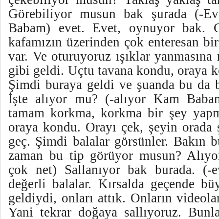
Görebiliyor musun bak şurada (-E
Babam) evet. Evet, oynuyor bak. 
kafamızın üzerinden çok enteresan bir
var. Ve oturuyoruz ışıklar yanmasına
gibi geldi. Uçtu tavana kondu, oraya 
Şimdi buraya geldi ve şuanda bu da b
İşte alıyor mu? (-alıyor Kam Babam
tamam korkma, korkma bir şey yapma
oraya kondu. Orayı çek, şeyin orada 
geç. Şimdi balalar görsünler. Bakın b
zaman bu tip görüyor musun? Alıyor
çok net) Sallanıyor bak burada. (-
değerli balalar. Kırsalda geçende bü
geldiydi, onları attık. Onların videola
Yani tekrar doğaya sallıyoruz. Bunla