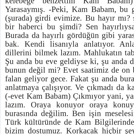
kelebeğe benzettim Kam Babam
Yarasaymış. -Peki, Kam Babam, bu g
(şurada) girdi evimize. Bu hayır mı? 
bir haberci bu şimdi? Sen hayırlıys
Burada da hayırlı gördüğün gibi yaras
bak. Kendi lisanıyla anlatıyor. An
dillerini bilmek lazım. Mahlukatın tab
Şu anda bu eve geldiyse ki, şu anda d
bunun değil mi? Evet saatimiz de on 
falan geliyor gece. Fakat şu anda bur
anlatmaya çalışıyor. Ve çıkmadı da ka
(-evet Kam Babam) Çıkmıyor yani, ya
lazım. Oraya konuyor oraya konuy
burasında değilim. Ben işin meselesi
Türk kültüründe de Kam Bilgilerind
bizim dostumuz. Korkacak hiçbir şe