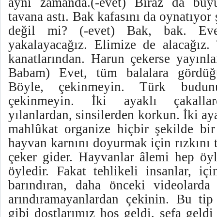
aynı zamanda.(-evet) Biraz da bü
tavana astı. Bak kafasını da oynatıyo
değil mi? (-evet) Bak, bak. Eve
yakalayacağız. Elimize de alacağız
kanatlarından. Harun çekerse yayınla
Babam) Evet, tüm balalara gördüğü
Böyle, çekinmeyin. Türk budun
çekinmeyin. İki ayaklı çakallard
yılanlardan, sinsilerden korkun. İki a
mahlûkat organize hiçbir şekilde bir
hayvan karnını doyurmak için rızkını 
çeker gider. Hayvanlar âlemi hep öyl
öyledir. Fakat tehlikeli insanlar, iç
barındıran, daha önceki videolarda 
arındıramayanlardan çekinin. Bu tip
gibi dostlarımız hoş geldi, sefa gel