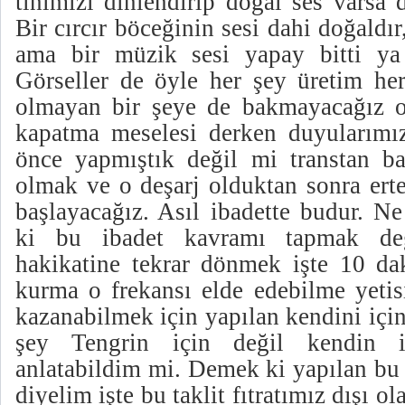
tinimizi dinlendirip doğal ses varsa 
Bir cırcır böceğinin sesi dahi doğaldır
ama bir müzik sesi yapay bitti ya 
Görseller de öyle her şey üretim her
olmayan bir şeye de bakmayacağız 
kapatma meselesi derken duyularımı
önce yapmıştık değil mi transtan b
olmak ve o deşarj olduktan sonra ert
başlayacağız. Asıl ibadette budur. N
ki bu ibadet kavramı tapmak deği
hakikatine tekrar dönmek işte 10 dak
kurma o frekansı elde edebilme yetisi
kazanabilmek için yapılan kendini içi
şey Tengrin için değil kendin 
anlatabildim mi. Demek ki yapılan bu 
diyelim işte bu taklit fıtratımız dışı o