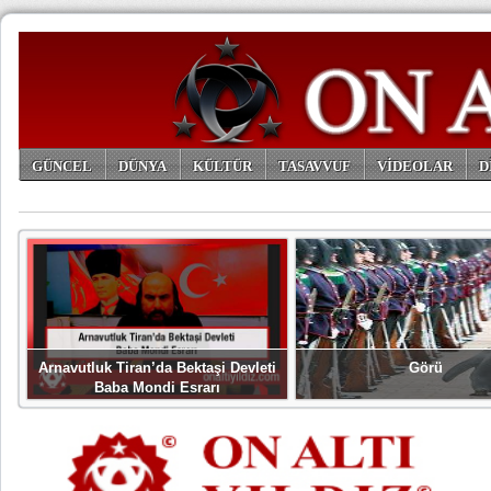
GÜNCEL
DÜNYA
KÜLTÜR
TASAVVUF
VİDEOLAR
D
ARŞİV
Arnavutluk Tiran’da Bektaşi Devleti
Görü
Baba Mondi Esrarı