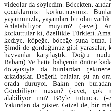
videolar da söyledim. Böcekten, arıda
çocuklarınızı korkutmayınız. Bun
yaşamımızla, yaşamları bir olan varlık 
Anlatabiliyor muyum? (-evet) A
korkuttular ki, özellikle Türkleri. A
kediye, köpeğe, böceğe şuna buna. 
Şimdi de gördüğünüz gibi yarasalar, k
hayvanlar karşılaştık. Doğru mud
Babam) Ve hatta bahçenin önüne kadar
dolayısıyla da bunlardan çekinec
arkadaşlar. Değerli balalar, şu an o
orada duruyor. Bakın ben buradan
Görebiliyor musun? (-evet, çok n
alabiliyor mu? Böyle tutunca. (
Yakından da göster. Güzel de, bir ma