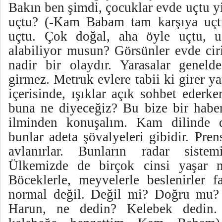
Bakın ben şimdi, çocuklar evde uçtu y
uçtu? (-Kam Babam tam karşıya uçt
uçtu. Çok doğal, aha öyle uçtu, u
alabiliyor musun? Görsünler evde ciri
nadir bir olaydır. Yarasalar geneld
girmez. Metruk evlere tabii ki girer y
içerisinde, ışıklar açık sohbet ederk
buna ne diyeceğiz? Bu bize bir haberc
ilminden konuşalım. Kam dilinde d
bunlar adeta şövalyeleri gibidir. Prens
avlanırlar. Bunların radar sistem
Ülkemizde de birçok cinsi yaşar ma
Böceklerle, meyvelerle beslenirler 
normal değil. Değil mi? Doğru mu? 
Harun, ne dedin? Kelebek dedin. 