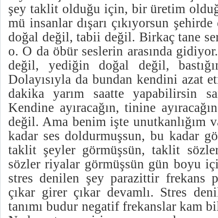
şey taklit olduğu için, bir üretim old
mü insanlar dışarı çıkıyorsun şehirde
doğal değil, tabii değil. Birkaç tane s
o. O da öbür seslerin arasında gidiyo
değil, yediğin doğal değil, bastığ
Dolayısıyla da bundan kendini azat e
dakika yarım saatte yapabilirsin s
Kendine ayıracağın, tinine ayıracağın
değil. Ama benim işte unutkanlığım v
kadar ses doldurmuşsun, bu kadar gö
taklit şeyler görmüşsün, taklit sözle
sözler riyalar görmüşsün gün boyu içi
stres denilen şey parazittir frekans p
çıkar girer çıkar devamlı. Stres deni
tanımı budur negatif frekanslar kam bi