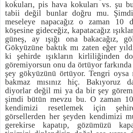
kokuları, pis hava kokuları vs. şu b
tabii değil bunlar doğru mu. Şimdi
meseleye napacağız o zaman 10 da
köşesine gideceğiz, kapatacağız ışıklar
güneş, ay ışığı ona bakacağız, gö
Gökyüzüne baktık mı zaten eğer yıldı
ki şehirde ışıkların kirliliğinden 
göremiyorsun onu da örtüyor farkında 
şey gökyüzünü örtüyor. Tengri oysa
bakmaz mısınız hiç. Bakıyoruz d
diyorlar değil mi ya da bir şey göre
şimdi bütün mevzu bu. O zaman 10
kendimizi resetlemek için şehi
görsellerden her şeyden kendimizi 
gerekirse kapatıp, gözümüzü kap