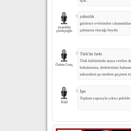
için...
yalnızlık
günlerce evlerinden cıkamadılar
ziyaeddin
çalmazsa olacağı buydu
çörekçioğlu
Türk'ün farkı
Türk kültüründe ataya verilen d
Özlem Genç
babalarımız, dedelerimiz babaan
sakınırken şu modern geçinen to
İşte
Toplum yapısıyla yıkıcı şekilde 
Halil