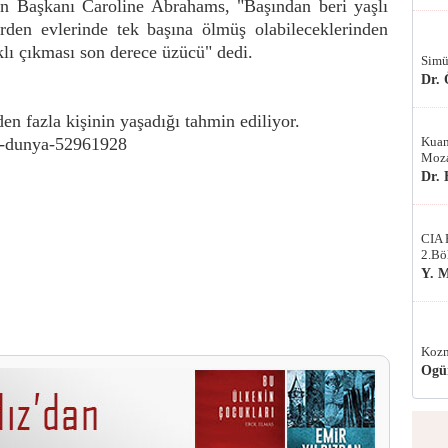
n Başkanı Caroline Abrahams, "Başından beri yaşlı
erden evlerinde tek başına ölmüş olabileceklerinden
lı çıkması son derece üzücü" dedi.
Simü
Dr.
en fazla kişinin yaşadığı tahmin ediliyor.
r-dunya-52961928
Kuan
Moza
Dr.
CIA 
2.Bö
Y. 
Kozm
Ogü