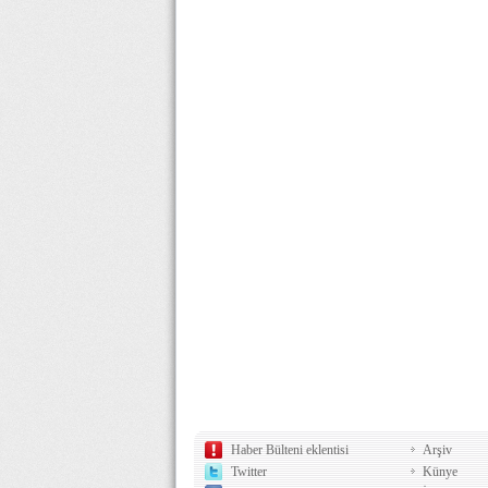
Haber Bülteni eklentisi
Arşiv
Twitter
Künye