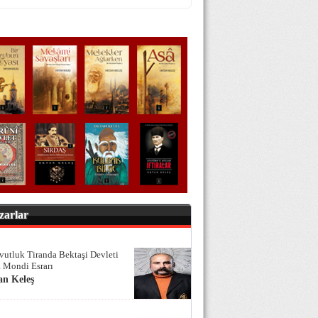
zarlar
vutluk Tiranda Bektaşi Devleti
 Mondi Esrarı
an Keleş