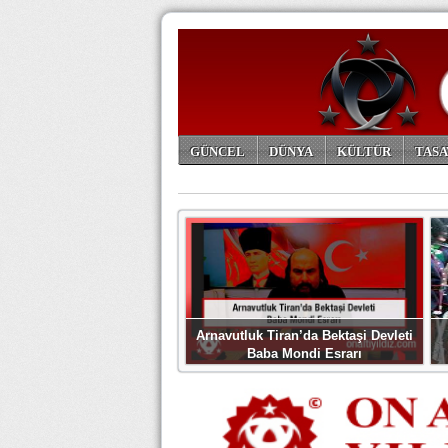
GÜNCEL
DÜNYA
KÜLTÜR
TASA
ARŞİV
Arnavutluk Tiran’da Bektaşi Devleti
Baba Mondi Esrarı