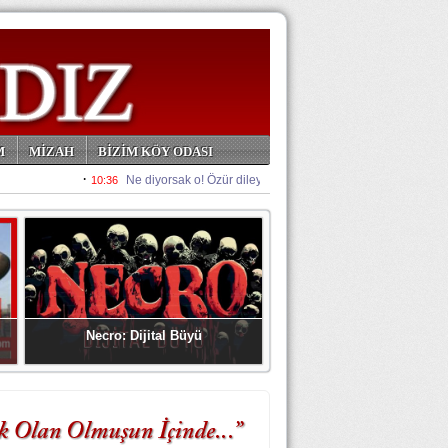
M
MİZAH
BİZİM KÖY ODASI
Necro: Dijital Büyü