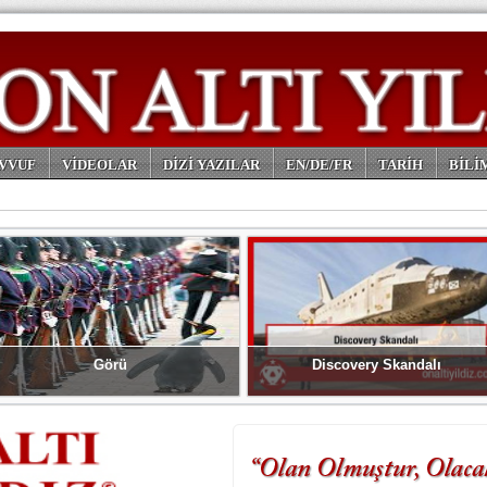
VVUF
VİDEOLAR
DİZİ YAZILAR
EN/DE/FR
TARİH
BİLİ
Görü
Discovery Skandalı