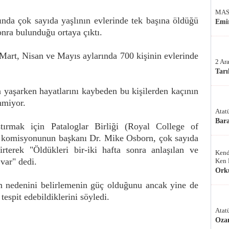
MAS
asında çok sayıda yaşlının evlerinde tek başına öldüğü
Emir
sonra bulunduğu ortaya çıktı.
Mart, Nisan ve Mayıs aylarında 700 kişinin evlerinde
2 Ar
Tarı
na yaşarken hayatlarını kaybeden bu kişilerden kaçının
nmiyor.
Atat
Bar
ştırmak için Pataloglar Birliği (Royal College of
an komisyonunun başkanı Dr. Mike Osborn, çok sayıda
lirterek "Öldükleri bir-iki hafta sonra anlaşılan ve
Kend
var" dedi.
Ken 
Ork
m nedenini belirlemenin güç olduğunu ancak yine de
tespit edebildiklerini söyledi.
Atat
Oza