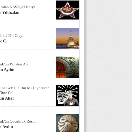
Adan NASAya Hediye
 Yıldızdan
alık 2014 Olayı
k C.
ürk'ün Parolası AĞ
an Aydın
ine Gel! İlla Din Mi Diyorsun?
Dine Gel...
un Akar
ürk'ün Çocukluk Resmi
n Aydın