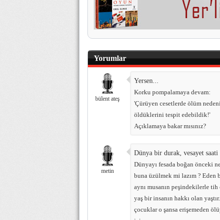
Yorumlar
Yersen...
Korku pompalamaya devam:
bülent ateş
'Çürüyen cesetlerde ölüm nedeni
öldüklerini tespit edebildik!'
Açıklamaya bakar mısınız?
Dünya bir durak, vesayet saati 
Dünyayı fesada boğan önceki nes
metin
buna üzülmek mi lazım ? Eden bul
aynı musanın peşindekilerle tih
yaş bir insanın hakkı olan yaştı
çocuklar o şansa erişemeden ölüy