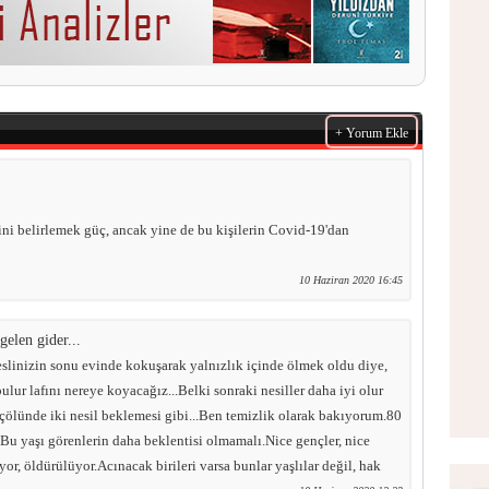
+ Yorum Ekle
ni belirlemek güç, ancak yine de bu kişilerin Covid-19'dan
10 Haziran 2020 16:45
gelen gider...
linizin sonu evinde kokuşarak yalnızlık içinde ölmek oldu diye,
ur lafını nereye koyacağız...Belki sonraki nesiller daha iyi olur
 çölünde iki nesil beklemesi gibi...Ben temizlik olarak bakıyorum.80
r.Bu yaşı görenlerin daha beklentisi olmamalı.Nice gençler, nice
or, öldürülüyor.Acınacak birileri varsa bunlar yaşlılar değil, hak