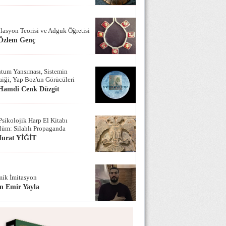
lasyon Teorisi ve Adguk Öğretisi
 Özlem Genç
tum Yansıması, Sistemin
iği, Yap Boz'un Görücüleri
 Hamdi Cenk Düzgit
Psikolojik Harp El Kitabı
lüm: Silahlı Propaganda
Murat YİĞİT
ik İmitasyon
n Emir Yayla