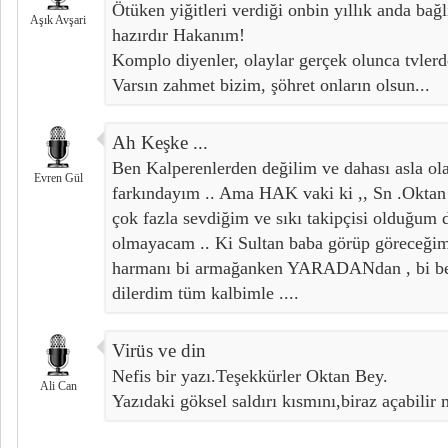
Ötüken yiğitleri verdiği onbin yıllık anda ba
Aşık Avşari
hazırdır Hakanım!
Komplo diyenler, olaylar gerçek olunca tvlerd
Varsın zahmet bizim, şöhret onların olsun...
Ah Keşke ...
Ben Kalperenlerden değilim ve dahası asla o
Evren Gül
farkındayım .. Ama HAK vaki ki ,, Sn .Oktan
çok fazla sevdiğim ve sıkı takipçisi olduğum
olmayacam .. Ki Sultan baba görüp göreceğim e
harmanı bi armağanken YARADANdan , bi beş
dilerdim tüm kalbimle ....
Virüs ve din
Nefis bir yazı.Teşekkürler Oktan Bey.
Ali Can
Yazıdaki göksel saldırı kısmını,biraz açabilir 