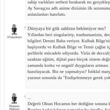
sahip varlıkları serbest bırakarak mı gerçekle
Ay Savaşçısı adlı anime dizisinin ilk sezonun
anlatılanları hatırlattı.
Dünyaya bir gök saldırısı bekleniyor mu?
Yıllardan beri singularirty, tranhumanizm, decca
AYalçınkaya
bilgileri Deruni Baba veriyor. Kulbak Bilge'ni
başlıyordu ve Kulbak Bilge ve Temir çağlar i
şerlilerle mücadele ediyordu. Virüs de deccali
uzaktan eğitim, dijital para birçok sistem değiş
zamanda korku ve negatif duyguların artması il
hazırlayacak. Biz ne yapmalıyız? İstiklal mar
yazının sonunda da "Endişelenmeye gerek yo
...
Değerli Oktan Hocamın her dediğine sonuna k
Mananın
Maliyesi
Bugüne kadar kılınan namazlar bu itirafla; Asr