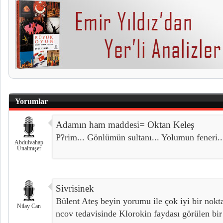
Yorumlar
Adamın ham maddesi= Oktan Keleş
P?rim... Gönlümün sultanı... Yolumun feneri..
Abdulvahap
Ünalmışer
Sivrisinek
Bülent Ateş beyin yorumu ile çok iyi bir no
Nilay Can
ncov tedavisinde Klorokin faydası görülen bir 