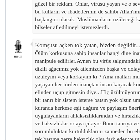
güzel bir reklam. Onlar, virüsü yayan ve o sevi
bu kulların ve ibadetlerinin de sahibi Allah'ım
başlangıcı olacak. Müslümanların üzüleceği k
bilseler af edilmeyi istemezlerdi.
Komşusu açken tok yatan, bizden değildir...B
Ölüm korkusuna sahip insanlar hangi dine ina
metin
manipüle edilirler.Aynen bu virüs salgınındak
dikili ağacımız yok ailemizden başka ve dolay
üzüleyim veya korkayım ki ? Ama malları mülk
yaşayan her türden inançtan insan kaçacak kor
elinden uçup gitmesin diye...Hiç üzülmüyoru
bir tanrı bir sistem isterse batsın yok olsun
kuranda herkese eşit dağtım ve paylaşım öneri
uygulayanların ahlaksızlıklarından ve hırsızlık
ve haksızlıklar ortaya çıkıyor.Bunu tanrıya ve
sorumluluktan kurtulduklarını zanneden bu el
tek başıma zerre haksızlık olsa fark eder ve