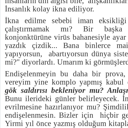
insanların din algısı bile, alışkanlıklar
İnsanlık kolay ikna ediliyor.
İkna edilme sebebi iman eksikliğ
çalıştırmamak mı? Bir başka
konjonktürüne virüs bahanesiyle ayar 
yazdık çizdik... Bana binlerce mai
yapıyorsun, abartıyorsun dünya siste
mi?" diyorlardı. Umarım ki görmüşlerdi
Endişelenmeyin bu daha bir prova,
vereyim yine komplo yapmış kabul
gök saldırısı bekleniyor mu? Anla
Bunu ilerideki günler belirleyecek. İ
evrilmesine hazırlanıyor mu? Şimdili
endişelenmesin. Bizler için hiçbir ge
Yirmi yıl önce yazmış olduğum kitapla