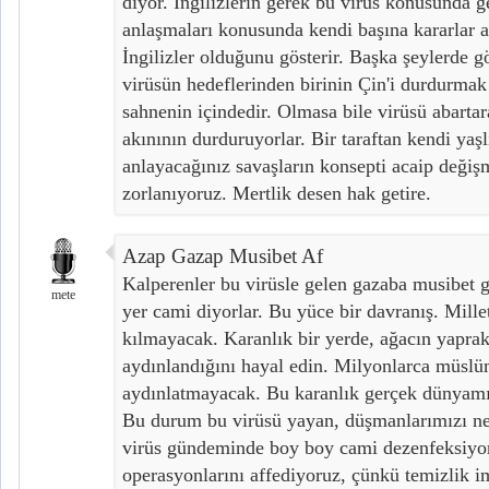
diyor. İngilizlerin gerek bu virüs konusunda g
anlaşmaları konusunda kendi başına kararlar al
İngilizler olduğunu gösterir. Başka şeylerde g
virüsün hedeflerinden birinin Çin'i durdurmak
sahnenin içindedir. Olmasa bile virüsü abartar
akınının durduruyorlar. Bir taraftan kendi yaşl
anlayacağınız savaşların konsepti acaip değ
zorlanıyoruz. Mertlik desen hak getire.
Azap Gazap Musibet Af
Kalperenler bu virüsle gelen gazaba musibet g
mete
yer cami diyorlar. Bu yüce bir davranış. Mill
kılmayacak. Karanlık bir yerde, ağacın yaprakl
aydınlandığını hayal edin. Milyonlarca müslü
aydınlatmayacak. Bu karanlık gerçek dünyamı
Bu durum bu virüsü yayan, düşmanlarımızı ne 
virüs gündeminde boy boy cami dezenfeksiyon
operasyonlarını affediyoruz, çünkü temizlik i