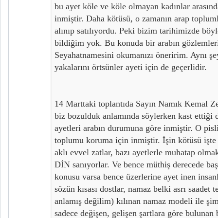
bu ayet köle ve köle olmayan kadınlar arasın
inmiştir. Daha kötüsü, o zamanın arap topluml
alınıp satılıyordu. Peki bizim tarihimizde böy
bildiğim yok. Bu konuda bir arabın gözlemler
Seyahatnamesini okumanızı öneririm. Aynı şe
yakalarını örtsünler ayeti için de geçerlidir.
14 Marttaki toplantıda Sayın Namık Kemal Ze
biz bozulduk anlamında söylerken kast ettiği 
ayetleri arabın durumuna göre inmiştir. O pisl
toplumu koruma için inmiştir. İşin kötüsü işte
aklı evvel zatlar, bazı ayetlerle muhatap olma
DİN sanıyorlar. Ve bence müthiş derecede başar
konusu varsa bence üzerlerine ayet inen insanl
sözün kısası dostlar, namaz belki asrı saadet 
anlamış değilim) kılınan namaz modeli ile şim
sadece değişen, gelişen şartlara göre bulunan