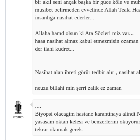
bir akıl seni ançak başka bir güce köle ve mu
musibet belirmeden evvelinde Allah Teala Hazre
insanlığa nasihat ederler...
Allaha hamd olsun ki Ata Sözleri miz var...
haaa nasihat almaz kabul etmezmisin ozaman 
der ilahi kudret...
Nasihat alan ibreti görür tedbir alır , nasihat 
neuzu billahi min şerri zalik ez zaman
....
Biyopsi olacagim hastane karantinaya alindi
zeynep
yasasam oktan kelesi ve benzerlerini okuyoru
tekrar okumak gerek.