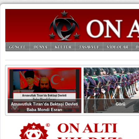
GÜNCEL
DÜNYA
KÜLTÜR
TASAVVUF
VİDEOLAR
D
ARŞİV
Arnavutluk Tiran’da Bektaşi Devleti
Görü
Baba Mondi Esrarı