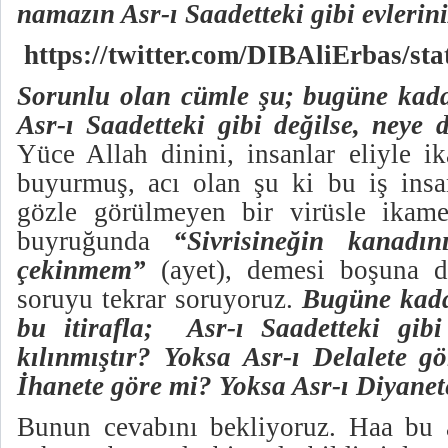
namazın Asr-ı Saadetteki gibi evlerini
https://twitter.com/DIBAliErbas/s
Sorunlu olan cümle şu; bugüne kada
Asr-ı Saadetteki gibi değilse, neye 
Yüce Allah dinini, insanlar eliyle i
buyurmuş, acı olan şu ki bu iş insan
gözle görülmeyen bir virüsle ikame
buyruğunda
“Sivrisineğin kanadı
çekinmem”
(ayet), demesi boşuna d
soruyu tekrar soruyoruz.
Bugüne kada
bu itirafla; Asr-ı Saadetteki gibi
kılınmıştır? Yoksa Asr-ı Delalete g
İhanete göre mi? Yoksa Asr-ı Diyane
Bunun cevabını bekliyoruz. Haa bu 