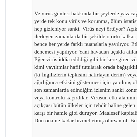
Ve virüs günleri hakkında bir şeylerde yazac
yerde tek konu virüs ve korunma, ölüm istatist
hep gizleniyor sanki. Virüs neyi örtüyor? Açı
ilerleyen zamanlarda bir şekilde o örtü kalkar;
bence her yerde farklı nüanslarla yayılıyor. Etk
denemesi yapılıyor. Yani havadan uçakla atılan
Eğer virüs iddia edildiği gibi bir kere giren v
kimi yayılımlar hafif tutularak orada bağışık
(ki İngilizlerin tepkisini hatırlayın derim) ve
ağırlığınca etkisini göstermesi için yapılmış o
son zamanlarda edindiğim izlenim sanki kontr
veya kontrolü kaçırdılar. Virüsün etki alanını
açıkçası bütün ülkeler için tehdit haline gele
karşı bir hamle gibi duruyor. Maalesef kapital
Dün ona ne kadar hizmet etmiş olursan ol. Bu