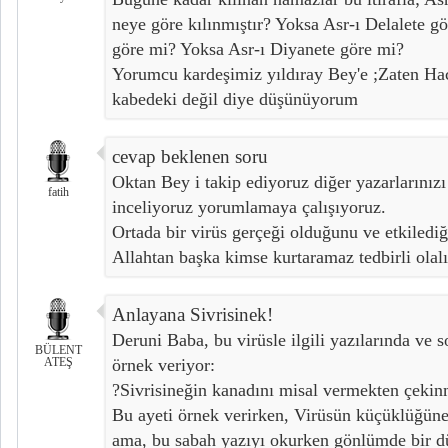
neye göre kılınmıştır? Yoksa Asr-ı Delalete g
göre mi? Yoksa Asr-ı Diyanete göre mi?
Yorumcu kardeşimiz yıldıray Bey'e ;Zaten Hac
kabedeki değil diye düşünüyorum
cevap beklenen soru
Oktan Bey i takip ediyoruz diğer yazarlarınızı 
fatih
inceliyoruz yorumlamaya çalışıyoruz.
Ortada bir virüs gerçeği olduğunu ve etkiledi
Allahtan başka kimse kurtaramaz tedbirli olal
Anlayana Sivrisinek!
Deruni Baba, bu virüsle ilgili yazılarında ve s
BÜLENT
ATEŞ
örnek veriyor:
?Sivrisineğin kanadını misal vermekten çeki
Bu ayeti örnek verirken, Virüsün küçüklüğüne
ama, bu sabah yazıyı okurken gönlümde bir dü