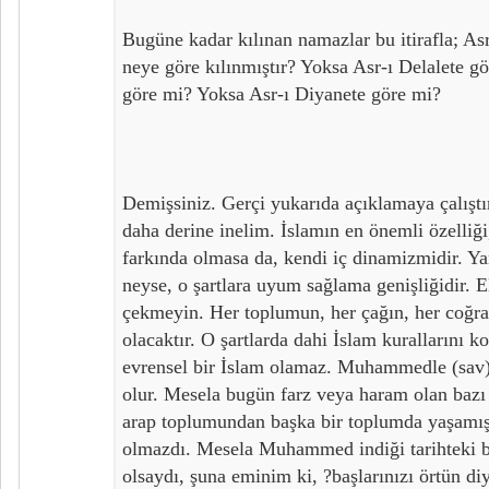
Bugüne kadar kılınan namazlar bu itirafla; Asr
neye göre kılınmıştır? Yoksa Asr-ı Delalete g
göre mi? Yoksa Asr-ı Diyanete göre mi?
Demişsiniz. Gerçi yukarıda açıklamaya çalıştı
daha derine inelim. İslamın en önemli özelliği,
farkında olmasa da, kendi iç dinamizmidir. Yan
neyse, o şartlara uyum sağlama genişliğidir.
çekmeyin. Her toplumun, her çağın, her coğraf
olacaktır. O şartlarda dahi İslam kurallarını 
evrensel bir İslam olamaz. Muhammedle (sav) 
olur. Mesela bugün farz veya haram olan ba
arap toplumundan başka bir toplumda yaşamış 
olmazdı. Mesela Muhammed indiği tarihteki 
olsaydı, şuna eminim ki, ?başlarınızı örtün d