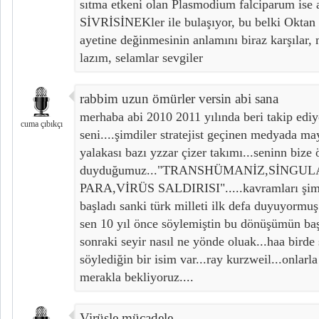
sıtma etkeni olan Plasmodium falciparum ise a
SİVRİSİNEKler ile bulaşıyor, bu belki Oktan 
ayetine değinmesinin anlamını biraz karşılar, 
lazım, selamlar sevgiler
rabbim uzun ömürler versin abi sana
merhaba abi 2010 2011 yılında beri takip edi
cuma çıbıkçı
seni....şimdiler stratejist geçinen medyada 
yalakası bazı yzzar çizer takımı...seninn bize ö
duyduğumuz..."TRANSHÜMANİZ,SİNGUL
PARA,VİRÜS SALDIRISI".....kavramları şimd
başladı sanki türk milleti ilk defa duyuyormuş
sen 10 yıl önce söylemiştin bu dönüşümün baş
sonraki seyir nasıl ne yönde oluak...haa birde
söylediğin bir isim var...ray kurzweil...onlarla
merakla bekliyoruz....
Virüsle mücadele