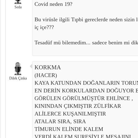
Covid neden 19?
Seda
Bu virüsle ilgili Tıpbi gereclerde neden sizin l
iç içe???
Tesadüf mü bilemedim... sadece benim mi dik
KORKMA
(HACER)
Dilek Çinka
KAYA KATUNDAN DOĞANLARIN TORU
EN DERİN KORKULARDAN DOĞUYOR E
GÖRÜLEN GÖRÜLMÜŞTÜR EHLİNCE ,
KININDAN ÇIKMIŞTIR ZÜLFİKAR
ALİLERCE KUŞANILMIŞTIR
ATALAR SIRA, SIRA
TİMURUN ELİNDE KALEM
VERDİ KALEM SURESİYLE MESAJINI