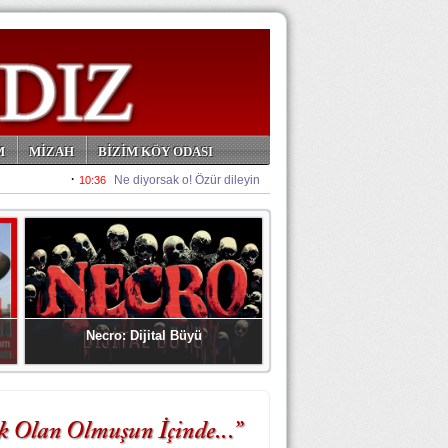
M
MİZAH
BİZİM KÖY ODASI
Necro: Dijital Büyü