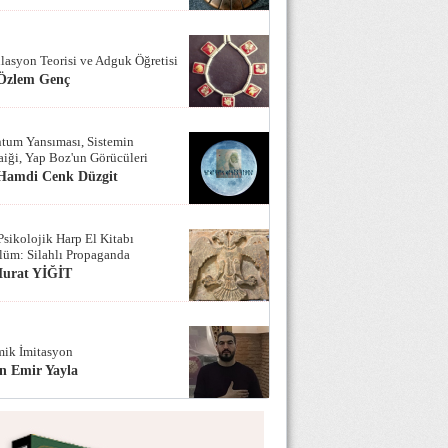
lasyon Teorisi ve Adguk Öğretisi
 Özlem Genç
tum Yansıması, Sistemin
iği, Yap Boz'un Görücüleri
 Hamdi Cenk Düzgit
Psikolojik Harp El Kitabı
lüm: Silahlı Propaganda
Murat YİĞİT
ik İmitasyon
n Emir Yayla