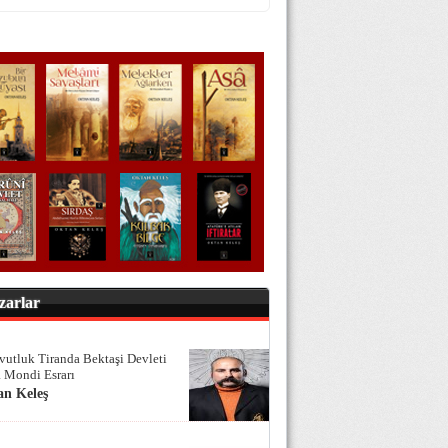
zarlar
vutluk Tiranda Bektaşi Devleti
 Mondi Esrarı
an Keleş