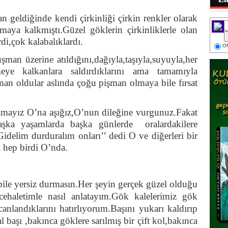
 geldiğinde kendi çirkinliği çirkin renkler olarak
a kalkmıştı.Güzel göklerin çirkinliklerle olan
di,çok kalabalıklardı.
ON
üşman üzerine atıldığını,dağıyla,taşıyla,suyuyla,her
eye kalkanlara saldırdıklarını ama tamamıyla
an oldular aslında çoğu pişman olmaya bile fırsat
kmayız O’na aşığız,O’nun dileğine vurgunuz.Fakat
aşka yaşamlarda başka günlerde oralardakilere
Gidelim durduralım onları’’ dedi O ve diğerleri bir
i hep birdi O’nda.
bile yersiz durmasın.Her şeyin gerçek güzel olduğu
ehaletimle nasıl anlatayım.Gök kalelerimiz gök
nlandıklarını hatırlıyorum.Başını yukarı kaldırıp
 başı ,bakınca göklere sarılmış bir çift kol,bakınca