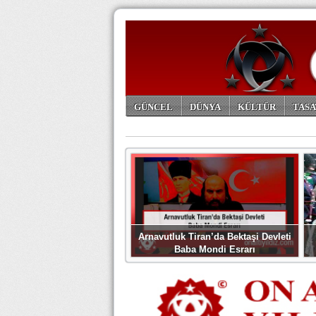
GÜNCEL
DÜNYA
KÜLTÜR
TASA
ARŞİV
Arnavutluk Tiran’da Bektaşi Devleti
Baba Mondi Esrarı