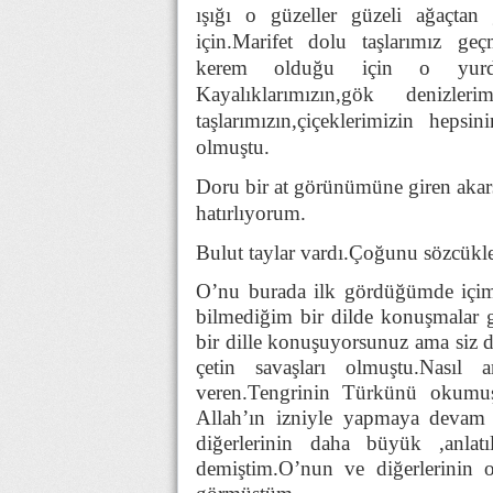
ışığı o güzeller güzeli ağaçtan 
için.Marifet dolu taşlarımız geç
kerem olduğu için o yurd 
Kayalıklarımızın,gök denizler
taşlarımızın,çiçeklerimizin heps
olmuştu.
Doru bir at görünümüne giren akars
hatırlıyorum.
Bulut taylar vardı.Çoğunu sözcük
O’nu burada ilk gördüğümde içi
bilmediğim bir dilde konuşmalar 
bir dille konuşuyorsunuz ama siz d
çetin savaşları olmuştu.Nasıl an
veren.Tengrinin Türkünü okumu
Allah’ın izniyle yapmaya devam
diğerlerinin daha büyük ,anlat
demiştim.O’nun ve diğerlerinin o