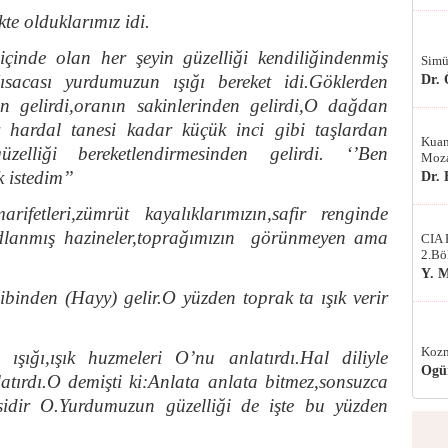
kte olduklarımız idi.
çinde olan her şeyin güzelliği kendiliğindenmiş
Simü
sacası yurdumuzun ışığı bereket idi.Göklerden
Dr.
dan gelirdi,oranın sakinlerinden gelirdi,O dağdan
r hardal tanesi kadar küçük inci gibi taşlardan
Kuan
üzelliği bereketlendirmesinden gelirdi. ‘’Ben
Moza
 istedim’’
Dr.
rifetleri,zümrüt kayalıklarımızın,safir renginde
odlanmış hazineler,toprağımızın görünmeyen ama
CIA 
2.Bö
Y. 
ibinden (Hayy) gelir.O yüzden toprak ta ışık verir
Kozm
 ışığı,ışık huzmeleri O’nu anlatırdı.Hal diliyle
Ogü
atırdı.O demişti ki:Anlata anlata bitmez,sonsuzca
sidir O.Yurdumuzun güzelliği de işte bu yüzden