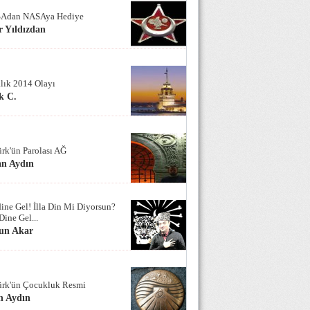
Adan NASAya Hediye
 Yıldızdan
alık 2014 Olayı
k C.
ürk'ün Parolası AĞ
an Aydın
ine Gel! İlla Din Mi Diyorsun?
Dine Gel...
un Akar
ürk'ün Çocukluk Resmi
n Aydın