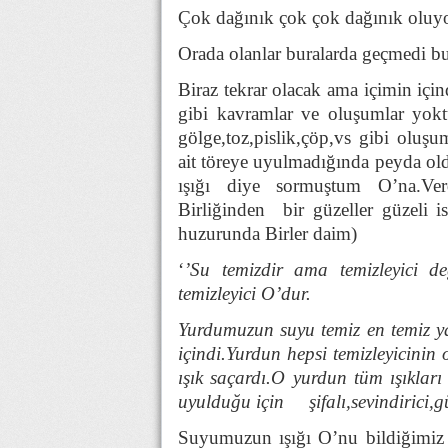
Çok dağınık çok çok dağınık oluyo
Orada olanlar buralarda geçmedi bu
Biraz tekrar olacak ama içimin içi
gibi kavramlar ve oluşumlar yokt
gölge,toz,pislik,çöp,vs gibi oluşu
ait töreye uyulmadığında peyda old
ışığı diye sormuştum O’na.Ver
Birliğinden bir güzeller güzeli
huzurunda Birler daim)
‘
’Su temizdir ama temizleyici değ
temizleyici O’dur.
Yurdumuzun suyu temiz en temiz ya
içindi.Yurdun hepsi temizleyicinin
ışık saçardı.O yurdun tüm ışıklar
uyulduğu için şifalı,sevindirici,gü
Suyumuzun ışığı O’nu bildiğimiz i