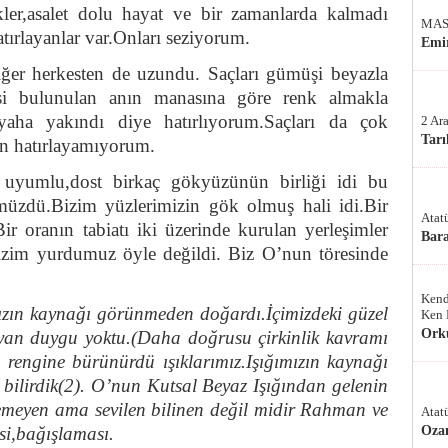
ler,asalet dolu hayat ve bir zamanlarda kalmadı
MAS
ırlayanlar var.Onları seziyorum.
Emir
er herkesten de uzundu. Saçları gümüşi beyazla
esi bulunulan anın manasına göre renk almakla
iyaha yakındı diye hatırlıyorum.Saçları da çok
2 Ar
Tarı
an hatırlayamıyorum.
 uyumlu,dost birkaç gökyüzünün birliği idi bu
zdü.Bizim yüzlerimizin gök olmuş hali idi.Bir
Atat
ir oranın tabiatı iki üzerinde kurulan yerleşimler
Bar
Bizim yurdumuz öyle değildi. Biz O’nun töresinde
Kend
ızın kaynağı görünmeden doğardı.İçimizdeki güzel
Ken 
Ork
ayan duygu yoktu.(Daha doğrusu çirkinlik kavramı
 rengine bürünürdü ışıklarımız.Işığımızın kaynağı
 bilirdik(2). O’nun Kutsal Beyaz Işığından gelenin
eyen ama sevilen bilinen değil midir Rahman ve
Atat
si,bağışlaması.
Oza