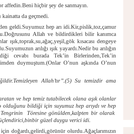
r affedin.Beni hiçbir şey de sanmayın.
 kainatta da geçmedi.
nden geldi.Suyumuz hep arı idi.Kir,pislik,toz,çamur
u.Doğrusunu Allah ve bildirdikleri bilir kanımca
mlar ışık,toprak,su,ağaç,yeşil,gök kısacası dengeye
u.Suyumuzun arılığı ışık yayardı.Nedir bu arılığın
diği cevabı burada Tek’in Birlerinden,Tek’in
 isimden duymuştum.(Onlar O’nun aşkında O’nun
ildir.Temizleyen Allah’tır’’.(5) Su temizdir ama
ratan ve hep temiz tutabilecek olana aşık olanlar
 o olduğunu bildiği için suyumuz hep arıydı ve hep
ı Tengrinin Töresine gönülden,kalpten bir olarak
çlendirici,binbir güzel duygu verici idi.
çin doğardı,gelirdi,görünür olurdu.Ağaçlarımızın