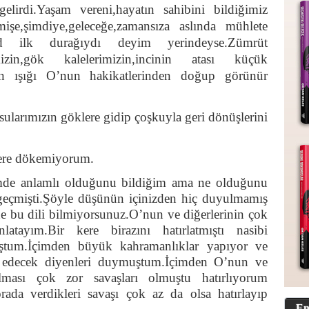
gelirdi.Yaşam vereni,hayatın sahibini bildiğimiz
mişe,şimdiye,geleceğe,zamansıza aslında mühlete
ilk durağıydı deyim yerindeyse.Zümrüt
imizin,gök kalelerimizin,incinin atası küçük
inin ışığı O’nun hakikatlerinden doğup görünür
ularımızın göklere gidip çoşkuyla geri dönüşlerini
lere dökemiyorum.
mde anlamlı olduğunu bildiğim ama ne olduğunu
geçmişti.Şöyle düşünün içinizden hiç duyulmamış
e bu dili bilmiyorsunuz.O’nun ve diğerlerinin çok
latayım.Bir kere birazını hatırlatmıştı nasibi
ştum.İçimden büyük kahramanlıklar yapıyor ve
 edecek diyenleri duymuştum.İçimden O’nun ve
ılması çok zor savaşları olmuştu hatırlıyorum
rada verdikleri savaşı çok az da olsa hatırlayıp
En