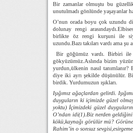
Bir zamanlar olmuştu bu güzellik
unutulmadı gönlünde yaşayanlar hat
O’nun orada boyu çok uzundu diğ
dolunay rengi arasındaydı.Elbis
birlikte öz rengi kurşuni ile s
uzundu.Bazı takıları vardı ama şu 
Bir göğümüz vardı. Birbiri ile
gökyüzümüz.Aslında bizim yüzümü
yurdun,ülkenin nasıl tanımlanır? B
diye iki ayrı şekilde düşünülür. 
birdik. Yurdumuzun ışıkları.
Işığımız ağaçlardan gelirdi.
Işığım
duyguların ki içimizde güzel olm
yoktu) İçimizdeki güzel duyguların
O’ndan idi(1).Biz nerden geldiğini
kökü,kaynağı görülür mü? Görünem
Rahim’in o sonsuz sevgisi,esirgeme