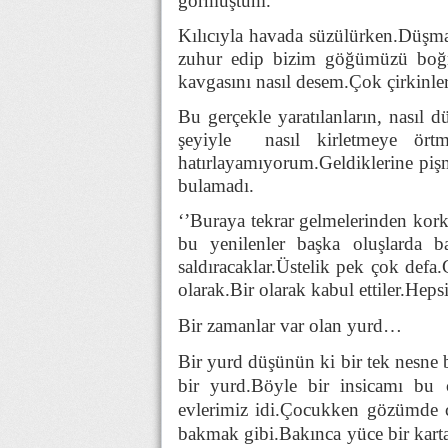
görmüştüm.
Kılıcıyla havada süzülürken.Düşman
zuhur edip bizim göğümüzü boğmay
kavgasını nasıl desem.Çok çirkinler
Bu gerçekle yaratılanların, nasıl d
şeyiyle nasıl kirletmeye örtm
hatırlayamıyorum.Geldiklerine pişm
bulamadı.
‘’Buraya tekrar gelmelerinden kor
bu yenilenler başka oluşlarda b
saldıracaklar.Üstelik pek çok defa.
olarak.Bir olarak kabul ettiler.Heps
Bir zamanlar var olan yurd…
Bir yurd düşünün ki bir tek nesne 
bir yurd.Böyle bir insicamı bu c
evlerimiz idi.Çocukken gözümde ca
bakmak gibi.Bakınca yüce bir kartal