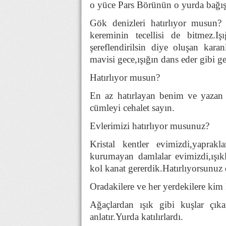
o yüce Pars Börünün o yurda bağışl
Gök denizleri hatırlıyor musun
kereminin tecellisi de bitmez.Iş
şereflendirilsin diye oluşan kar
mavisi gece,ışığın dans eder gibi g
Hatırlıyor musun?
En az hatırlayan benim ve yazan
cümleyi cehalet sayın.
Evlerimizi hatırlıyor musunuz?
Kristal kentler evimizdi,yaprakl
kurumayan damlalar evimizdi,ışıkl
kol kanat gererdik.Hatırlıyorsunuz 
Oradakilere ve her yerdekilere kim 
Ağaçlardan ışık gibi kuşlar çıkar,
anlatır.Yurda katılırlardı.