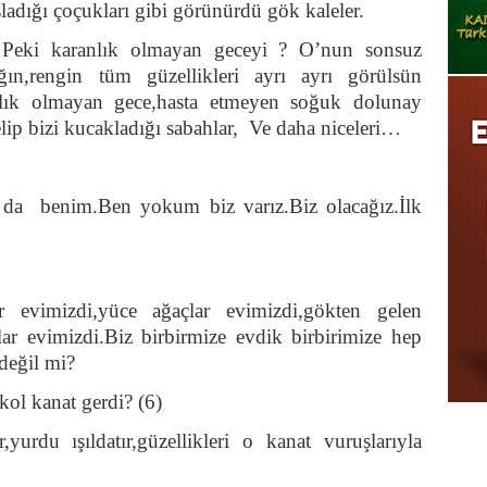
adığı çoçukları gibi görünürdü gök kaleler.
? Peki karanlık olmayan geceyi ? O’nun sonsuz
ığın,rengin tüm güzellikleri ayrı ayrı görülsün
anlık olmayan gece,hasta etmeyen soğuk dolunay
elip bizi kucakladığı sabahlar, Ve daha niceleri…
 da benim.Ben yokum biz varız.Biz olacağız.İlk
ar evimizdi,yüce ağaçlar evimizdi,gökten gelen
ar evimizdi.Biz birbirmize evdik birbirimize hep
değil mi?
kol kanat gerdi? (6)
yurdu ışıldatır,güzellikleri o kanat vuruşlarıyla