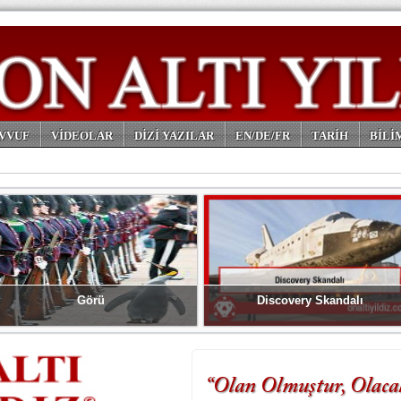
VVUF
VİDEOLAR
DİZİ YAZILAR
EN/DE/FR
TARİH
BİLİ
Görü
Discovery Skandalı