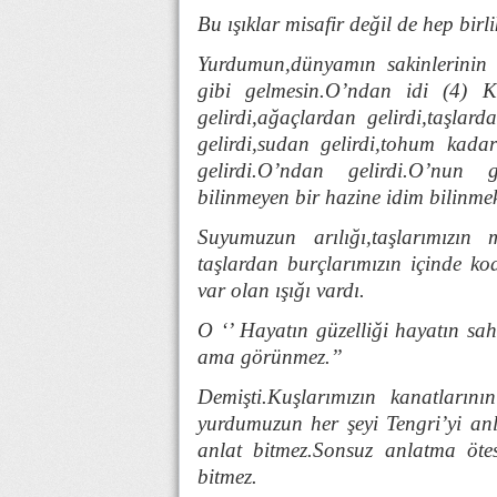
Bu ışıklar misafir değil de hep birli
Yurdumun,dünyamın sakinlerinin i
gibi gelmesin.O’ndan idi (4) Kı
gelirdi,ağaçlardan gelirdi,taşlar
gelirdi,sudan gelirdi,tohum kada
gelirdi.O’ndan gelirdi.O’nun g
bilinmeyen bir hazine idim bilinmek
Suyumuzun arılığı,taşlarımızın ma
taşlardan burçlarımızın içinde k
var olan ışığı vardı.
O ‘’ Hayatın güzelliği hayatın sah
ama görünmez.’’
Demişti.Kuşlarımızın kanatlarının
yurdumuzun her şeyi Tengri’yi anl
anlat bitmez.Sonsuz anlatma öte
bitmez.