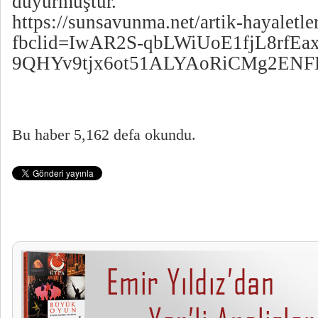
duyurmuştur.
https://sunsavunma.net/artik-hayaletle
fbclid=IwAR2S-qbLWiUoE1fjL8rfE
9QHYv9tjx6ot51ALYAoRiCMg2ENF
Bu haber 5,162 defa okundu.