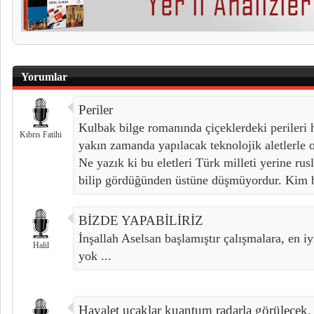
Yorumlar
Periler
Kulbak bilge romanında çiçeklerdeki perileri h
Kıbrıs Fatihi
yakın zamanda yapılacak teknolojik aletlerle o
Ne yazık ki bu eletleri Türk milleti yerine ru
bilip gördüğünden üstüne düşmüyordur. Kim b
BİZDE YAPABİLİRİZ
İnşallah Aselsan başlamıştır çalışmalara, en 
Halil
yok ...
Hayalet uçaklar kuantum radarla görülecek.