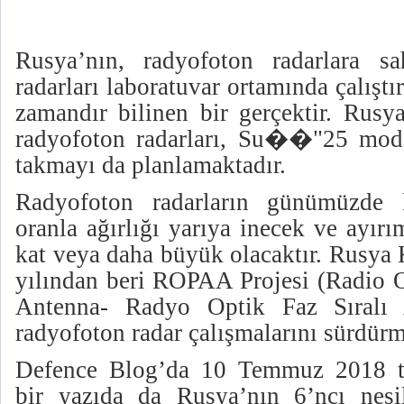
Rusya’nın, radyofoton radarlara 
radarları laboratuvar ortamında çalışt
zamandır bilinen bir gerçektir. Rusy
radyofoton radarları, Su��"25 mode
takmayı da planlamaktadır.
Radyofoton radarların günümüzde ku
oranla ağırlığı yarıya inecek ve ayırı
kat veya daha büyük olacaktır. Rusya
yılından beri ROPAA Projesi (Radio O
Antenna- Radyo Optik Faz Sıralı 
radyofoton radar çalışmalarını sürdürm
Defence Blog’da 10 Temmuz 2018 ta
bir yazıda da Rusya’nın 6’ncı nesi