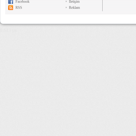
Facebook
İletişim
RSS
Reklam
9,613 µs