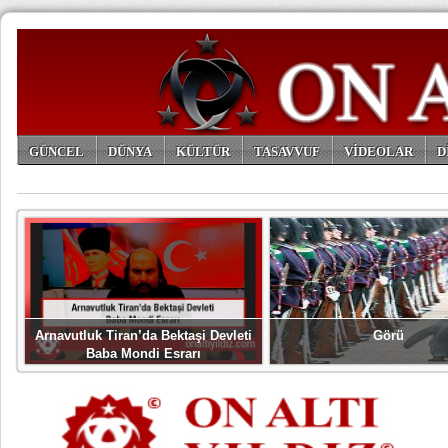
GÜNCEL
DÜNYA
KÜLTÜR
TASAVVUF
VİDEOLAR
D
ARŞİV
Arnavutluk Tiran’da Bektaşi Devleti
Görü
Baba Mondi Esrarı