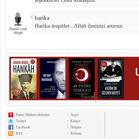
teşekkürler Onur koldaşım.
harika
Harika tespitler...Allah ilminizi artırsın
Hamdi cenk
düzgit
Haber Bülteni eklentisi
Arşiv
Twitter
Künye
Facebook
İletişim
RSS
Reklam