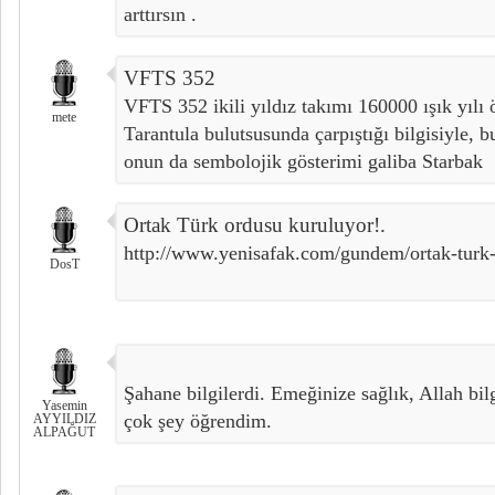
arttırsın .
VFTS 352
VFTS 352 ikili yıldız takımı 160000 ışık yılı 
mete
Tarantula bulutsusunda çarpıştığı bilgisiyle, b
onun da sembolojik gösterimi galiba Starbak
Ortak Türk ordusu kuruluyor!.
http://www.yenisafak.com/gundem/ortak-turk
DosT
Şahane bilgilerdi. Emeğinize sağlık, Allah bilg
Yasemin
çok şey öğrendim.
AYYILDIZ
ALPAĞUT