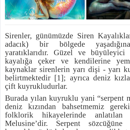
Sirenler, günümüzde Siren Kayalıkla
adacık) bir bölgede yaşadığın
yaratıklarıdır. Güzel ve büyüleyici 
kayalığa çeker ve kendilerine yem
kaynaklar sirenlerin yarı dişi - yarı
belirtmektedir [1]; ayrıca deniz kızl
çift kuyrukludurlar.
Burada yılan kuyruklu yani “serpent 
deniz kızından bahsetmemiz gereki
folklorik hikayelerinde anlatıla
Melusine’dir. Serpent sözcüğüne 