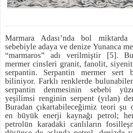
Marmara Adası’nda bol miktarda
sebebiyle adaya ve denize Yunanca me
“marmaros” adı verilmiştir [5]. Bu
mermer cinsleri granit, fanolit, siyeni
serpantin. Serpantin mermer sert b
biliniyor. Farklı renklerde bulunabil
serpantin denmesinin sebebi yü
yeşilimsi renginin serpent (yılan) de
Buradan çıkartabileceğimiz teori şu 
en büyük enerji kaynağı petrol; he
petrolün karadaki canlıların fosille
düşünse de aslında petrol, denizde y