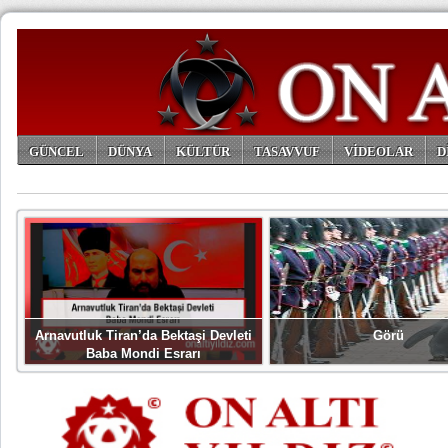
GÜNCEL
DÜNYA
KÜLTÜR
TASAVVUF
VİDEOLAR
D
ARŞİV
Arnavutluk Tiran’da Bektaşi Devleti
Görü
Baba Mondi Esrarı