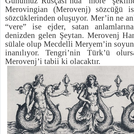
Günümüz Rusçası’nda “more” şeklinde
Merovingian (Merovenj) sözcüğü i
sözcüklerinden oluşuyor. Mer’in ne a
“vere” ise ejder, satan anlamların
denizden gelen Şeytan. Merovenj Hane
sülale olup Mecdelli Meryem’in soyu
inanılıyor. Tengri’nin Türk’ü olur
Merovenj’i tabii ki olacaktır.