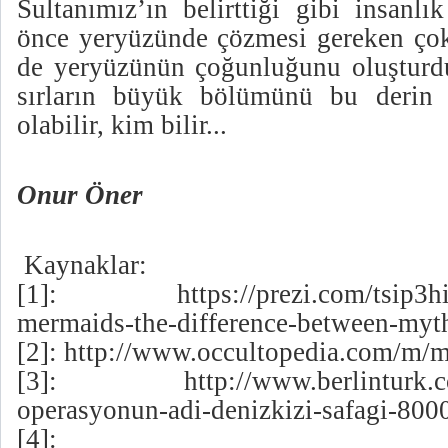
Sultanımız’ın belirttiği gibi insanl
önce yeryüzünde çözmesi gereken çok 
de yeryüzünün çoğunluğunu oluşturd
sırların büyük bölümünü bu derin 
olabilir, kim bilir...
Onur Öner
Kaynaklar:
[1]:
https://prezi.com/tsip3h
mermaids-the-difference-between-myt
[2]:
http://www.occultopedia.com/m/
[3]:
http://www.berlinturk.c
operasyonun-adi-denizkizi-safagi-800
[4]: