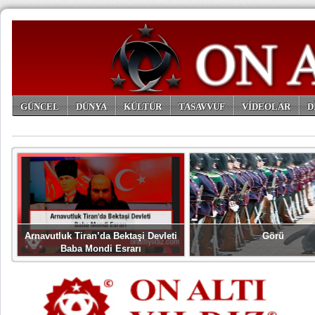
GÜNCEL
DÜNYA
KÜLTÜR
TASAVVUF
VİDEOLAR
D
ARŞİV
Arnavutluk Tiran’da Bektaşi Devleti
Görü
Baba Mondi Esrarı