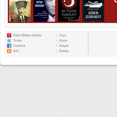
Haber Bülteni eklentisi
Arşiv
Twitter
Künye
Facebook
İletişim
RSS
Reklam
8,803 µs