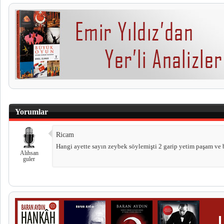
Yorumlar
Ricam
Hangi ayette sayın zeybek söylemişti 2 garip yetim paşam ve b
Alıhsan
guler