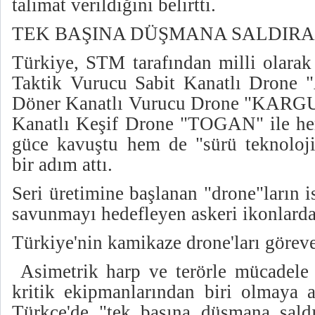
talimat verildiğini belirtti.
TEK BAŞINA DÜŞMANA SALDIRAN
Türkiye, STM tarafından milli olarak
Taktik Vurucu Sabit Kanatlı Dron
Döner Kanatlı Vurucu Drone "KARGU
Kanatlı Keşif Drone "TOGAN" ile he
güce kavuştu hem de "sürü teknoloji
bir adım attı.
Seri üretimine başlanan "drone"ların 
savunmayı hedefleyen askeri ikonlarda
Türkiye'nin kamikaze drone'ları göreve
Asimetrik harp ve terörle mücadele 
kritik ekipmanlarından biri olmaya
Türkçe'de "tek başına düşmana saldı