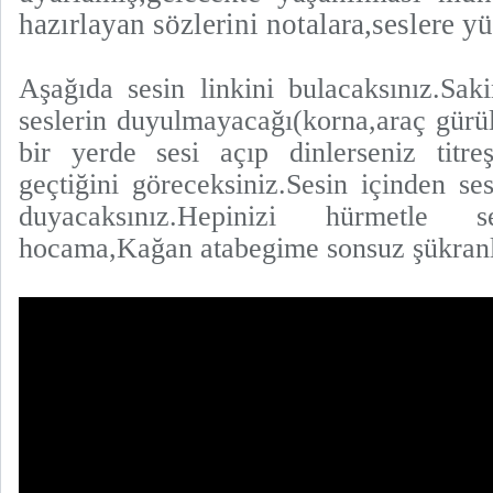
hazırlayan sözlerini notalara,seslere yü
Aşağıda sesin linkini bulacaksınız.Sak
seslerin duyulmayacağı(korna,araç gürül
bir yerde sesi açıp dinlerseniz titreş
geçtiğini göreceksiniz.Sesin içinden se
duyacaksınız.Hepinizi hürmetle sel
hocama,Kağan atabegime sonsuz şükranl