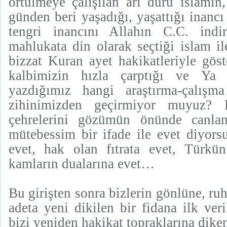
örtülmeye çalışılan arı duru islamın,
günden beri yaşadığı, yaşattığı inancı
tengri inancını Allahın C.C. ind
mahlukata din olarak seçtiği islam i
bizzat Kuran ayet hakikatleriyle göst
kalbimizin hızla çarptığı ve Ya
yazdığımız hangi araştırma-çalış
zihinimizden geçirmiyor muyuz? 
çehrelerini gözümün önünde canlan
mütebessim bir ifade ile evet diyors
evet, hak olan fıtrata evet, Türkün
kamların dualarına evet…
Bu girişten sonra bizlerin gönlüne, r
adeta yeni dikilen bir fidana ilk ver
bizi yeniden hakikat topraklarına dike