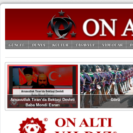
GÜNCEL
DÜNYA
KÜLTÜR
TASAVVUF
VİDEOLAR
D
ARŞİV
Arnavutluk Tiran’da Bektaşi Devleti
Görü
Baba Mondi Esrarı