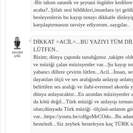
-Bir takım satanik ve şeytani örgütler kedile
acaba?..Şifalı sesi bildikleri,insanlara iyi geld
besleyenlerin bu kayıp notayı dikkatle dinleyi
karşılaştırmasını tavsiye ediyorum..saygılar..
DİKKAT =ACİL=...BU YAZIYI TÜM Dİ
LÜTFEN..
mücahit
çelik
Bizim; dünya çapında tanıdığımız ,takipte ol
ve müziği çalan müzisyenler var...Şu kayıp no
yabancı dillere çevirin lütfen...Acil...İnsan, s
dayatılan ölçü ve ses aralığında anlayıp anlat
belirtilen ses aralığı ve ilahi-evrensel akorda
dünya anlayacaktır...En azından müzisyenler 
da kötü değil...Türk müziği ve anlayışı tırman
olun;dünyada Türk müziği -ölçüsü-anlatım güc
var...https://youtu.be/cdfgoMrCOdo...Bu
besteledi...Siz zeybek besteleyen kaç TÜRK ta