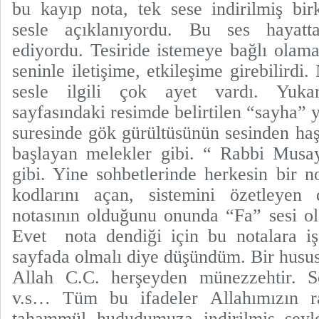
bu kayıp nota, tek sese indirilmiş bir
sesle açıklanıyordu. Bu ses hayatt
ediyordu. Tesiride istemeye bağlı olama
seninle iletişime, etkileşime girebilird
sesle ilgili çok ayet vardı. Yukarı
sayfasındaki resimde belirtilen “sayha” 
suresinde gök gürültüsünün sesinden haş
başlayan melekler gibi. “ Rabbi Musay
gibi. Yine sohbetlerinde herkesin bir no
kodlarını açan, sistemini özetleyen 
notasının olduğunu onunda “Fa” sesi ol
Evet nota dendiği için bu notalara i
sayfada olmalı diye düşündüm. Bir husu
Allah C.C. herşeyden münezzehtir. Se
v.s… Tüm bu ifadeler Allahımızın r
tahammül hududumuza indirilmiş şeyle