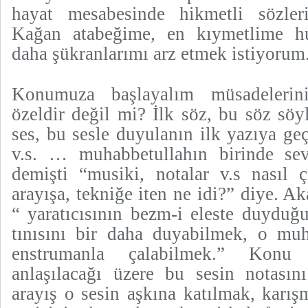
hayat mesabesinde hikmetli sözle
Kağan atabeğime, en kıymetlime huz
daha şükranlarımı arz etmek istiyorum
Konumuza başlayalım müsadelerini
özeldir değil mi? İlk söz, bu söz söy
ses, bu sesle duyulanın ilk yazıya geçi
v.s. … muhabbetullahın birinde sev
demişti “musiki, notalar v.s nasıl ç
arayışa, tekniğe iten ne idi?” diye. A
“ yaratıcısının bezm-i eleste duyduğ
tınısını bir daha duyabilmek, o mu
enstrumanla çalabilmek.” Konu 
anlaşılacağı üzere bu sesin notasın
arayış o sesin aşkına katılmak, karış