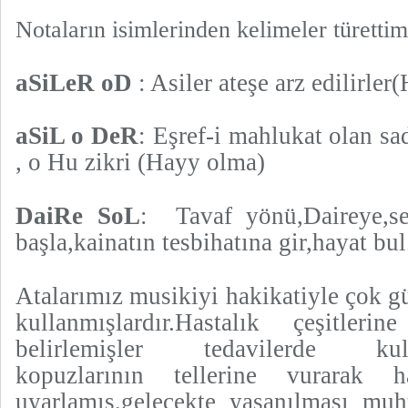
Notaların isimlerinden kelimeler türettim
aSiLeR oD
: Asiler ateşe arz edilirler
aSiL o DeR
: Eşref-i mahlukat olan s
, o Hu zikri (Hayy olma)
DaiRe SoL
: Tavaf yönü,Daireye,se
başla,kainatın tesbihatına gir,hayat bul
Atalarımız musikiyi hakikatiyle çok g
kullanmışlardır.Hastalık çeşitler
belirlemişler tedavilerde kullan
kopuzlarının tellerine vurarak 
uyarlamış,gelecekte yaşanılması muh