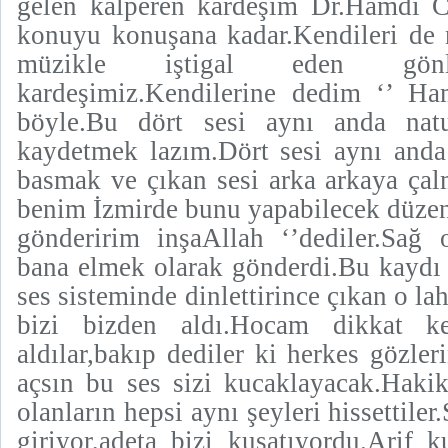
gelen kalperen kardeşim Dr.Hamdi
konuyu konuşana kadar.Kendileri de 
müzikle iştigal eden gö
kardeşimiz.Kendilerine dedim ‘’ H
böyle.Bu dört sesi aynı anda natu
kaydetmek lazım.Dört sesi aynı anda 
basmak ve çıkan sesi arka arkaya çal
benim İzmirde bunu yapabilecek düzen
gönderirim inşaAllah ‘’dediler.Sağ 
bana elmek olarak gönderdi.Bu kaydı
ses sisteminde dinlettirince çıkan o lah
bizi bizden aldı.Hocam dikkat kes
aldılar,bakıp dediler ki herkes gözleri
açsın bu ses sizi kucaklayacak.Haki
olanların hepsi aynı şeyleri hissettiler
giriyor,adeta bizi kuşatıyordu.Arif 