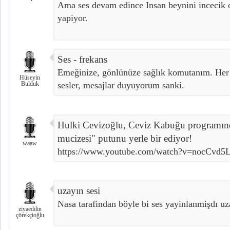
Ama ses devam edince Insan beynini incecik o
yapiyor.
Ses - frekans
Emeğinize, gönlünüze sağlık komutanım. Her d
Hüseyin
Bulduk
sesler, mesajlar duyuyorum sanki.
Hulki Cevizoğlu, Ceviz Kabuğu programınd
mucizesi" putunu yerle bir ediyor!
waaw
https://www.youtube.com/watch?v=nocCvd5
uzayın sesi
Nasa tarafindan böyle bi ses yayinlanmişdı uz
ziyaeddin
çörekçioğlu