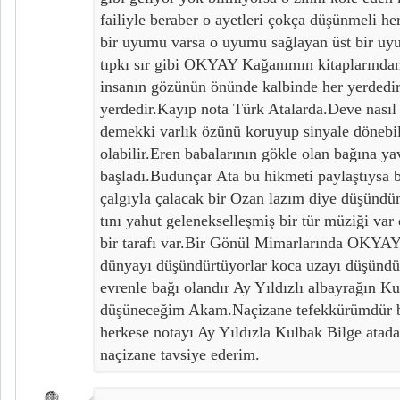
failiyle beraber o ayetleri çokça düşünmeli he
bir uyumu varsa o uyumu sağlayan üst bir uy
tıpkı sır gibi OKYAY Kağanımın kitaplarından
insanın gözünün önünde kalbinde her yerdedir
yerdedir.Kayıp nota Türk Atalarda.Deve nasıl
demekki varlık özünü koruyup sinyale dönebil
olabilir.Eren babalarının gökle olan bağına y
başladı.Budunçar Ata bu hikmeti paylaştıysa 
çalgıyla çalacak bir Ozan lazım diye düşündü
tını yahut gelenekselleşmiş bir tür müziği var
bir tarafı var.Bir Gönül Mimarlarında OKYAY
dünyayı düşündürtüyorlar koca uzayı düşündü
evrenle bağı olandır Ay Yıldızlı albayrağın Ku
düşüneceğim Akam.Naçizane tefekkürümdür b
herkese notayı Ay Yıldızla Kulbak Bilge atad
naçizane tavsiye ederim.