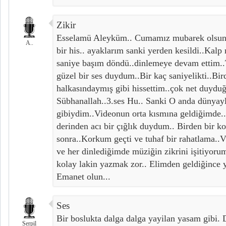
Zikir
Esselamü Aleyküm.. Cumamız mubarek olsun..
A..
bir his.. ayaklarım sanki yerden kesildi..Kalp 
saniye başım döndü..dinlemeye devam ettim.
güzel bir ses duydum..Bir kaç saniyelikti..Bir
halkasındaymış gibi hissettim..çok net du
Sübhanallah..3.ses Hu.. Sanki O anda dünyayl
gibiydim..Videonun orta kısmına geldiğimde.
derinden acı bir çığlık duydum.. Birden bir ko
sonra..Korkum geçti ve tuhaf bir rahatlama..V
ve her dinlediğimde müziğin zikrini işitiyoru
kolay lakin yazmak zor.. Elimden geldiğince
Emanet olun...
Ses
Bir boslukta dalga dalga yayilan yasam gibi. D
Serpil