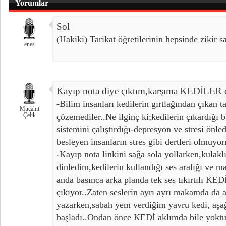
Yorumlar
Sol
(Hakiki) Tarikat öğretilerinin hepsinde zikir sa
enes
Kayıp nota diye çıktım,karşıma KEDİLER çı
-Bilim insanları kedilerin gırtlağından çıkan t
Mücahit
Çelik
çözemediler..Ne ilginç ki;kedilerin çıkardığı b
sistemini çalıştırdığı-depresyon ve stresi önled
besleyen insanların stres gibi dertleri olmuyo
-Kayıp nota linkini sağa sola yollarken,kulaklı
dinledim,kedilerin kullandığı ses aralığı ve 
anda basınca arka planda tek ses tıkırtılı
çıkıyor..Zaten seslerin ayrı ayrı makamda da
yazarken,sabah yem verdiğim yavru kedi, aşa
başladı..Ondan önce KEDİ aklımda bile yoktu