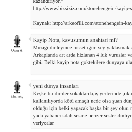
kazandırıyor.”
http://www.bizsiziz.com/stonehengein-kayip-se
Kaynak: http://arkeofili.com/stonehengein-kayi
Kayip Nota, kavusumun anahtari mi?
Muzigi dinleyince hissettigim sey yaklasmakta 
Omer A.
Arkaplanda art arda hizlanan 4 luk vuruslar va
gibi. Belki kayip nota goktekilere dunyaya ulas
yeni dünya insanları
Keşke bu ilimler sokaklarda,iş yerlerinde ,oku
irfan akg
kullanılıyorda kötü amaçlı nede olsa şuan dü
olduğu için belki yapacak başka bir şey olur.
yada yabancı silah sesine benzer sesler dinliy
veriyorlar