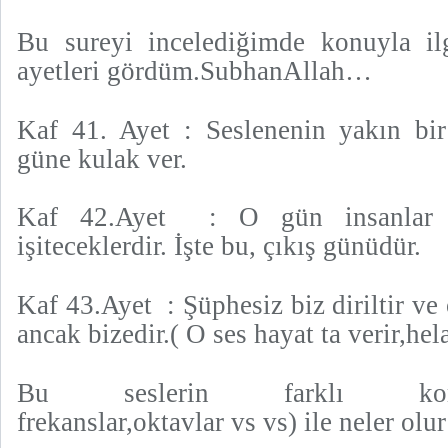
Bu sureyi incelediğimde konuyla ilgi
ayetleri gördüm.SubhanAllah…
Kaf 41. Ayet : Seslenenin yakın bir
güne kulak ver.
Kaf 42.Ayet : O gün insanlar b
işiteceklerdir. İşte bu, çıkış günüdür.
Kaf 43.Ayet : Şüphesiz biz diriltir v
ancak bizedir.( O ses hayat ta verir,hel
Bu seslerin farklı kombina
frekanslar,oktavlar vs vs) ile neler ol