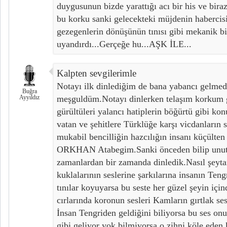
duygusunun bizde yarattığı acı bir his ve bira
bu korku sanki gelecekteki müjdenin habercis
gezegenlerin dönüşünün tınısı gibi mekanik bi
uyandırdı...Gerçeğe hu...AŞK İLE...
Kalpten sevgilerimle
Notayı ilk dinlediğim de bana yabancı gelmedi 
Buğra
Ayyıldız
meşguldüm.Notayı dinlerken telaşım korkum g
gürültüleri yalancı hatiplerin böğürtü gibi kon
vatan ve şehitlere Türklüğe karşı vicdanların
mukabil bencilliğin hazcılığın insanı küçülten h
ORKHAN Atabegim.Sanki önceden bilip unutt
zamanlardan bir zamanda dinledik.Nasıl şeytan
kuklalarının seslerine şarkılarına insanın Teng
tınılar koyuyarsa bu seste her güzel şeyin içi
cırlarında koronun sesleri Kamların gırtlak se
İnsan Tengriden geldiğini biliyorsa bu ses onu
gibi geliyor yok bilmiyorsa o zihni köle eden k