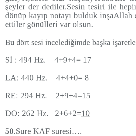
şeyler der dediler.Sesin tesiri ile h
dönüp kayıp notayı bulduk inşaAllah d
ettiler gönülleri var olsun.
Bu dört sesi incelediğimde başka işaretle
Sİ : 494 Hz. 4+9+4= 17
LA: 440 Hz. 4+4+0= 8
RE: 294 Hz. 2+9+4=15
DO: 262 Hz. 2+6+2=
10
50
.Sure KAF suresi….