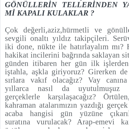
GÖNÜLLERİN TELLERİNDEN Y
Mİ KAPALI KULAKLAR ?
Çok değerli,aziz,hürmetli ve gönül
sevgili onaltı yıldız takipçileri. Ser
iki done, nükte ile hatırlayalım mı?
hakikat incilerini bağrında saklayan s
günden itibaren her gün ilk işlerden
iştahla, aşkla giriyoruz? Girerken d
sırlara vakıf olacağız? Vay canına
yıllarca nasıl da uyutulmuşuz 
gerçeklerle karşılaşacağız? Örtüle
kahraman atalarımızın yazdığı gerçek 
acaba hangisi gün yüzüne çıkarıla
suratına vurulacak? Arap-emevi kar