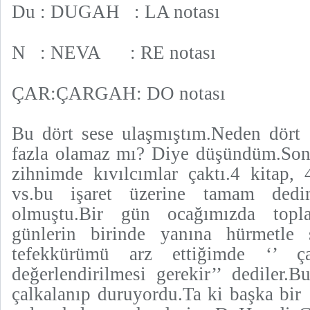
Du : DUGAH : LA notası
N : NEVA : RE notası
ÇAR:ÇARGAH: DO notası
Bu dört sese ulaşmıştım.Neden dört
fazla olamaz mı? Diye düşündüm.Sonra
zihnimde kıvılcımlar çaktı.4 kitap,
vs.bu işaret üzerine tamam ded
olmuştu.Bir gün ocağımızda topl
günlerin birinde yanına hürmetle
tefekkürümü arz ettiğimde ‘’ ç
değerlendirilmesi gerekir’’ dediler.
çalkalanıp duruyordu.Ta ki başka bir