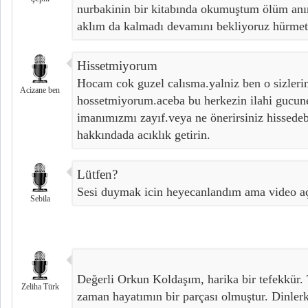
nurbakinin bir kitabında okumuştum ölüm anı
aklım da kalmadı devamını bekliyoruz hürmet
Hissetmiyorum
Hocam cok guzel calısma.yalniz ben o sizlerin 
Acizane ben
hossetmiyorum.aceba bu herkezin ilahi gucun
imanımızmı zayıf.veya ne önerirsiniz hissedeb
hakkındada acıklık getirin.
Lütfen?
Sesi duymak icin heyecanlandım ama video aç
Sebila
Değerli Orkun Koldaşım, harika bir tefekkür.
Zeliha Türk
zaman hayatımın bir parçası olmuştur. Dinler