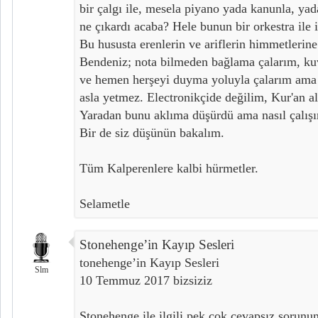
bir çalgı ile, mesela piyano yada kanunla, yad
ne çıkardı acaba? Hele bunun bir orkestra ile i
Bu hususta erenlerin ve ariflerin himmetlerin
Bendeniz; nota bilmeden bağlama çalarım, kuv
ve hemen herşeyi duyma yoluyla çalarım ama
asla yetmez. Electronikçide değilim, Kur'an al
Yaradan bunu aklıma düşürdü ama nasıl çalış
Bir de siz düşünün bakalım.
Tüm Kalperenlere kalbi hürmetler.
Selametle
Stonehenge’in Kayıp Sesleri
tonehenge’in Kayıp Sesleri
Slm
10 Temmuz 2017 bizsiziz
Stonehenge ile ilgili pek çok cevapsız sorunun