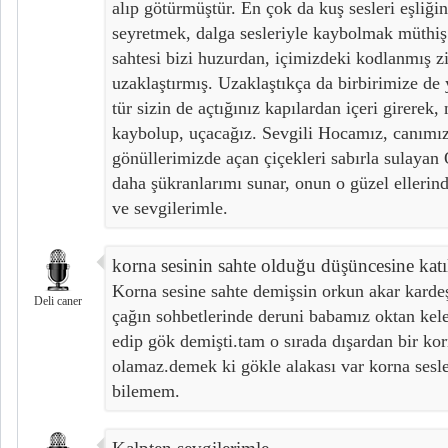
alıp götürmüştür. En çok da kuş sesleri eşliği
seyretmek, dalga sesleriyle kaybolmak müthiş 
sahtesi bizi huzurdan, içimizdeki kodlanmış 
uzaklaştırmış. Uzaklaştıkça da birbirimize de 
tür sizin de açtığınız kapılardan içeri girerek,
kaybolup, uçacağız. Sevgili Hocamız, canımızı
gönüllerimizde açan çiçekleri sabırla sulaya
daha şükranlarımı sunar, onun o güzel ellerin
ve sevgilerimle.
korna sesinin sahte olduğu düşüncesine ka
Korna sesine sahte demişsin orkun akar karde
Deli caner
çağın sohbetlerinde deruni babamız oktan kele
edip gök demişti.tam o sırada dışardan bir kor
olamaz.demek ki gökle alakası var korna sesl
bilemem.