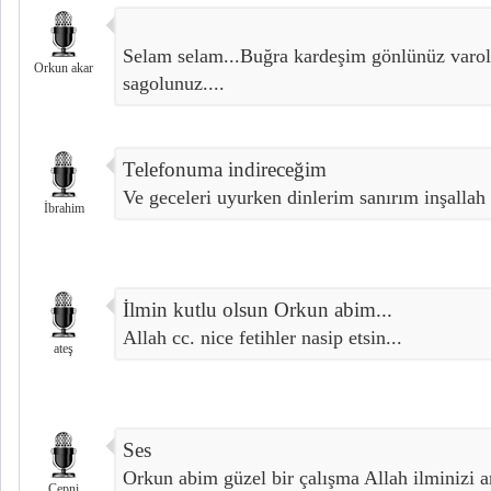
Selam selam...Buğra kardeşim gönlünüz varolsu
Orkun akar
sagolunuz....
Telefonuma indireceğim
Ve geceleri uyurken dinlerim sanırım inşallah 
İbrahim
İlmin kutlu olsun Orkun abim...
Allah cc. nice fetihler nasip etsin...
ateş
Ses
Orkun abim güzel bir çalışma Allah ilminizi ar
Çepni