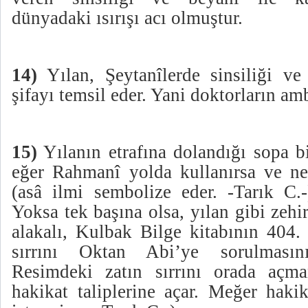
dünyadaki ısırışı acı olmuştur.
14)
Yılan, Şeytanîlerde sinsiliği ve
şifayı temsil eder. Yani doktorların a
15)
Yılanın etrafına dolandığı sopa bi
eğer Rahmanî yolda kullanırsa ve nef
(asâ ilmi sembolize eder. -Tarık C.-)
Yoksa tek başına olsa, yılan gibi zehir
alakalı, Kulbak Bilge kitabının 404.
sırrını Oktan Abi’ye sorulmasın
Resimdeki zatın sırrını orada açma
hakikat taliplerine açar. Meğer haki