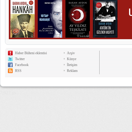
Haber Bülteni eklentisi
Arşiv
Twitter
Künye
Facebook
İletişim
RSS
Reklam
7,927 µs