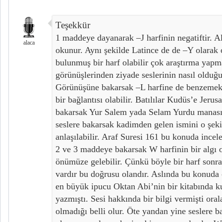
Teşekkür
1 maddeye dayanarak –J harfinin negatiftir. A
alaca
okunur. Aynı şekilde Latince de de –Y olarak 
bulunmuş bir harf olabilir çok araştırma yapm
görünüşlerinden ziyade seslerinin nasıl olduğu
Görünüşüne bakarsak –L harfine de benzemek
bir bağlantısı olabilir. Batılılar Kudüs’e Jerus
bakarsak Yur Salem yada Selam Yurdu manası ç
seslere bakarsak kadimden gelen ismini o şekil
anlaşılabilir. Araf Suresi 161 bu konuda incele
2 ve 3 maddeye bakarsak W harfinin bir algı o
önümüze gelebilir. Çünkü böyle bir harf sonra
vardır bu doğrusu olandır. Aslında bu konuda 
en büyük ipucu Oktan Abi’nin bir kitabında 
yazmıştı. Sesi hakkında bir bilgi vermişti ora
olmadığı belli olur. Öte yandan yine seslere 