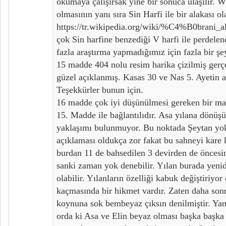
okumaya çalışırsak yine bir sonuca ulaşılır. W
olmasının yanı sıra Sin Harfi ile bir alakası ola
https://tr.wikipedia.org/wiki/%C4%B0brani_al
çok Sin harfine benzediği V harfi ile perdelen
fazla araştırma yapmadığımız için fazla bir ş
15 madde 404 nolu resim harika çizilmiş ger
güzel açıklanmış. Kasas 30 ve Nas 5. Ayetin a
Teşekkürler bunun için.
16 madde çok iyi düşünülmesi gereken bir ma
15. Madde ile bağlantılıdır. Asa yılana dönüşüy
yaklaşımı bulunmuyor. Bu noktada Şeytan yok
açıklaması oldukça zor fakat bu sahneyi kare 
burdan 11 de bahsedilen 3 devirden de öncesi
sanki zaman yok denebilir. Yılan burada yeni
olabilir. Yılanların özelliği kabuk değiştiriyo
kaçmasında bir hikmet vardır. Zaten daha son
koynuna sok bembeyaz çıksın denilmiştir. Ya
orda ki Asa ve Elin beyaz olması başka başka