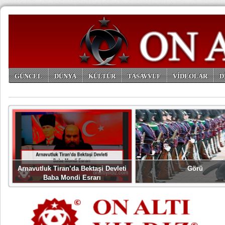
GÜNCEL
DÜNYA
KÜLTÜR
TASAVVUF
VİDEOLAR
D
ARŞİV
Arnavutluk Tiran’da Bektaşi Devleti
Görü
Baba Mondi Esrarı