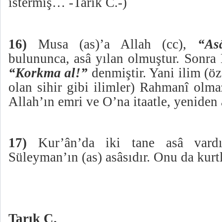
istermiş… -Tarık C.-)
16)
Musa (as)’a Allah (cc),
“As
bulununca, asâ yılan olmuştur. Sonra
“Korkma al!”
denmiştir. Yani ilim (öze
olan sihir gibi ilimler) Rahmanî olma
Allah’ın emri ve O’na itaatle, yeniden 
17)
Kur’ân’da iki tane asâ vardı
Süleyman’ın (as) asâsıdır. Onu da kurt
Tarık C.