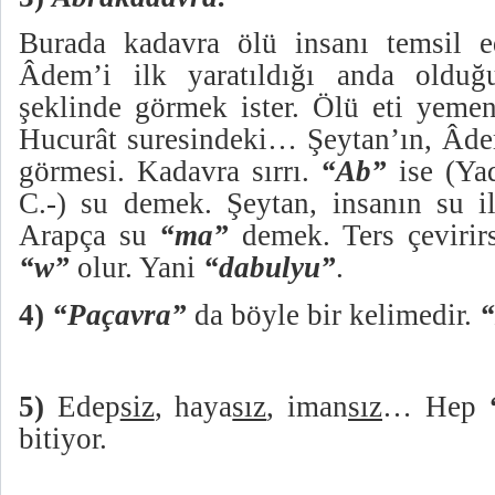
Burada kadavra ölü insanı temsil ed
Âdem’i ilk yaratıldığı anda olduğ
şeklinde görmek ister. Ölü eti yemen
Hucurât suresindeki… Şeytan’ın, Âde
görmesi. Kadavra sırrı.
“Ab”
ise (Y
C.-) su demek. Şeytan, insanın su il
Arapça su
“ma”
demek. Ters çevirir
“w”
olur. Yani
“dabulyu”
.
4)
“Paçavra”
da böyle bir kelimedir.
“
5)
Edep
siz
, haya
sız
, iman
sız
… Hep
bitiyor.