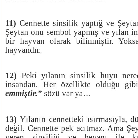
11)
Cennette sinsilik yaptığ ve Şeytan
Şeytan onu sembol yapmış ve yılan ins
bir hayvan olarak bilinmiştir. Yok
hayvandır.
12)
Peki yılanın sinsilik huyu nere
insandan. Her özellikte olduğu g
emmiştir.”
sözü var ya…
13)
Yılanın cennetteki ısırmasıyla, d
değil. Cennette pek acıtmaz. Ama Şey
veren sinsiliği ve beyanı ile ka