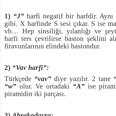
1)
“J”
harfi negatif bir harfdir. Aynı
gibi. X harfinde S sesi çıkar. S ise m
vb… Hep sinsiliği, yılanlığı ve şeyta
harfi ters çevrilirse baston şeklini a
firavunlarının elindeki bastondur.
2)
“Vav harfi”:
Türkçede
“vav”
diye yazılır. 2 tane
“w”
olur. Ve ortadaki
“A”
ise pirami
piramidin iki parçası.
3)
Abrakadavra: