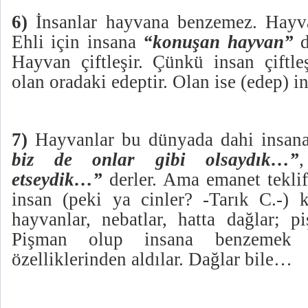
6)
İnsanlar hayvana benzemez. Hayva
Ehli için insana
“konuşan hayvan”
Hayvan çiftleşir. Çünkü insan çiftle
olan oradaki edeptir. Olan ise (edep) in
7)
Hayvanlar bu dünyada dahi insana 
biz de onlar gibi olsaydık…”
etseydik…”
derler. Ama emanet teklif
insan (peki ya cinler? -Tarık C.-) k
hayvanlar, nebatlar, hatta dağlar; p
Pişman olup insana benzemek is
özelliklerinden aldılar. Dağlar bile…