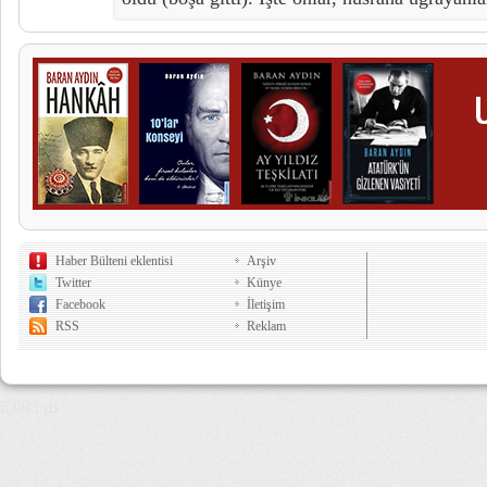
Haber Bülteni eklentisi
Arşiv
Twitter
Künye
Facebook
İletişim
RSS
Reklam
6,693 µs