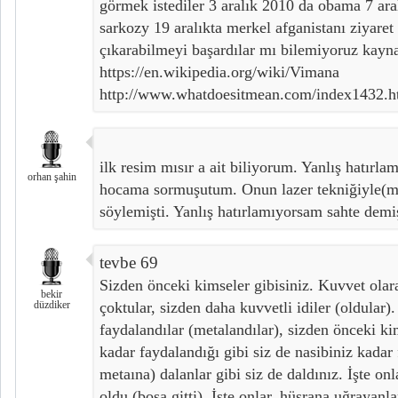
görmek istediler 3 aralık 2010 da obama 7 ara
sarkozy 19 aralıkta merkel afganistanı ziyaret
çıkarabilmeyi başardılar mı bilemiyoruz kayn
https://en.wikipedia.org/wiki/Vimana
http://www.whatdoesitmean.com/index1432.
ilk resim mısır a ait biliyorum. Yanlış hatırl
orhan şahin
hocama sormuşutum. Onun lazer tekniğiyle(mar
söylemişti. Yanlış hatırlamıyorsam sahte demiş
tevbe 69
Sizden önceki kimseler gibisiniz. Kuvvet olar
bekir
düzdiker
çoktular, sizden daha kuvvetli idiler (oldular)
faydalandılar (metalandılar), sizden önceki ki
kadar faydalandığı gibi siz de nasibiniz kadar
metaına) dalanlar gibi siz de daldınız. İşte onl
oldu (boşa gitti). İşte onlar, hüsrana uğrayanla