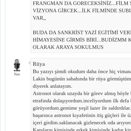
FRANGMAN DA GORECEKSİNİZ...FİLM 
VİZYONA GİRCEK...İLK FİLMİNDE SU
VAR,,
BUDA DA SANKRİST YAZİ EGİTİMİ VER
HİMAYESİNE GİRMİS BİRİ...BUDİZMM K
OLARAK ARAYA SOKULMUS
Rüya
Bu yazıyı şimdi okudum daha önce hiç viman
Neo
Lakin bugünün sabahında bir rüya görmüştüm
diyerek anlatayım.
Astronot olarak uzayda bir görev almış böyle 
etrafında dolaşıyordum.inceliyordum ilk defa 
görüyordum.gemime yeşil lazer ile saldırdıla
başarınca astronot kıyafetinin itiş güçleri ile 
içeri girdim.saklanacak gizlenecek oda arıyo
Kapıların kimisinde erkek kimisinde kadın ki