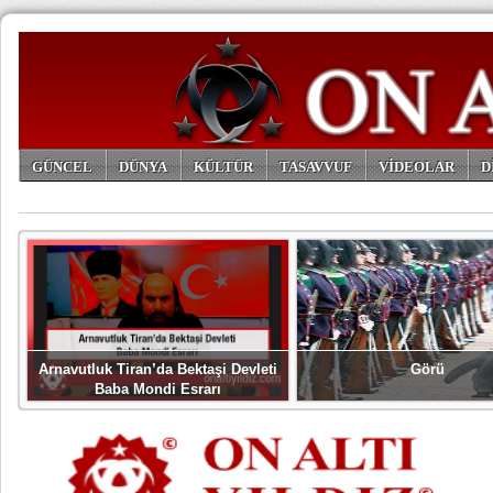
GÜNCEL
DÜNYA
KÜLTÜR
TASAVVUF
VİDEOLAR
D
ARŞİV
Arnavutluk Tiran’da Bektaşi Devleti
Görü
Baba Mondi Esrarı