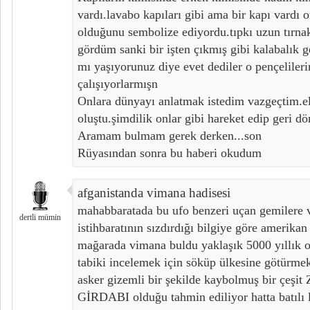
vardı.lavabo kapıları gibi ama bir kapı vardı o
olduğunu sembolize ediyordu.tıpkı uzun tırnak
gördüm sanki bir işten çıkmış gibi kalabalık 
mı yaşıyorunuz diye evet dediler o pençeliler
çalışıyorlarmışn
Onlara dünyayı anlatmak istedim vazgeçtim.el
oluştu.şimdilik onlar gibi hareket edip geri d
Aramam bulmam gerek derken...son
Rüyasından sonra bu haberi okudum
afganistanda vimana hadisesi
mahabbaratada bu ufo benzeri uçan gemilere v
dertli mümin
istihbaratının sızdırdığı bilgiye göre amerikan
mağarada vimana buldu yaklaşık 5000 yıllık o
tabiki incelemek için söküp ülkesine götürme
asker gizemli bir şekilde kaybolmuş bir 
GİRDABI olduğu tahmin ediliyor hatta batılı l