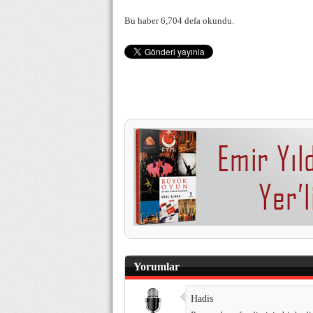
Bu haber 6,704 defa okundu.
Yorumlar
Hadis