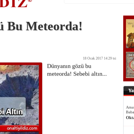
ü Bu Meteorda!
18 Ocak 2017 14:29 tsi
Dünyanın gözü bu
meteorda! Sebebi altın...
Ya
Arna
Baba
Okt