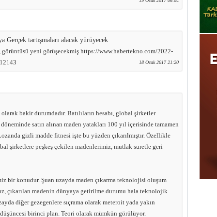
19 Ocak 2017 06:04
ya Gerçek tartışmaları alacak yürüyecek
ış, görüntüsü yeni görüşecekmiş https://www.habertekno.com/2022-
-12143
18 Ocak 2017 21:20
arak bakir durumdadır. Batılıların hesabı, global şirketler
 döneminde satın alınan maden yatakları 100 yıl içerisinde tamamen
Lozanda gizli madde fitnesi işte bu yüzden çıkarılmıştır. Özellikle
obal şirketlere peşkeş çekilen madenlerimiz, mutlak suretle geri
miz bir konudur. Şuan uzayda maden çıkarma teknolojisi oluşum
ız, çıkarılan madenin dünyaya getirilme durumu hala teknolojik
ayda diğer gezegenlere sıçrama olarak meteroit yada yakın
düşüncesi birinci plan. Teori olarak mümkün görülüyor.