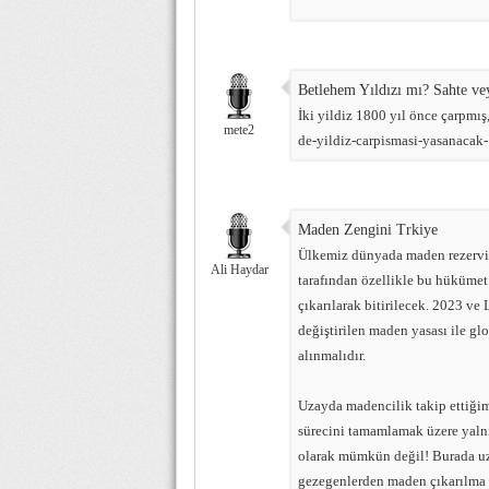
Betlehem Yıldızı mı? Sahte ve
İki yildiz 1800 yıl önce çarpm
mete2
de-yildiz-carpismasi-yasanacak
Maden Zengini Trkiye
Ülkemiz dünyada maden rezervi ol
Ali Haydar
tarafından özellikle bu hükümet
çıkarılarak bitirilecek. 2023 ve 
değiştirilen maden yasası ile gl
alınmalıdır.
Uzayda madencilik takip ettiği
sürecini tamamlamak üzere yaln
olarak mümkün değil! Burada uz
gezegenlerden maden çıkarılma 