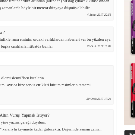
inde fırat nehrinin altından (altından) bir dağ çıkacak kimse ondan
ş zamanlarda böyle bir meteor dünyaya düşmüş olabilir.
4 Şubat 2017 22:58
u ?
sinlikle. ama eminim ordaki varlıklardan haberleri var bu yüzden aya
aşka canlılarla irtibatda bunlar
23 Ocak 2017 15:02
dip ölcmüslermi?ben bunlarin
m...ayrica bize servis ettikleri bütüm resimlerin tamami
20 Ocak 2017 17:24
tın Vuruş' Yapmak İstiyor?
 yine yazma gereği duydum.
si" kararıyla kıyamete kadar gidecektir. Değerinde zaman zaman
En