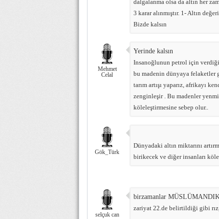
dalgalanma olsa da altın her za
3 karar alınmıştır. 1- Altın değ
Bizde kalsın
Yerinde kalsın
Insanoğlunun petrol için verdiğ
Mehmet
bu madenin dünyaya felaketler ge
Celal
tarım artışı yaparız, afrikayı ke
zenginleşir . Bu madenler yenmi
köleleştirmesine sebep olur..
Dünyadaki altın miktarını artırm
Gök_Türk
birikecek ve diğer insanları köl
birzamanlar MÜSLÜMANDIK
zariyat 22.de belirtildiği gibi rızğı
selçuk can