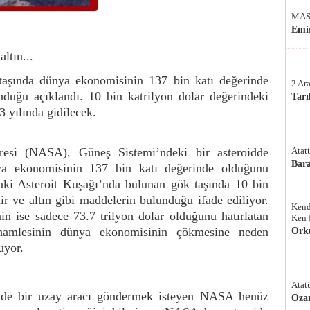
MAS
Emir
ltın...
taşında dünya ekonomisinin 137 bin katı değerinde
2 Ar
nduğu açıklandı. 10 bin katrilyon dolar değerindeki
Tarı
 yılında gidilecek.
esi (NASA), Güneş Sistemi’ndeki bir asteroidde
Atat
Bar
ya ekonomisinin 137 bin katı değerinde olduğunu
daki Asteroit Kuşağı’nda bulunan gök taşında 10 bin
ir ve altın gibi maddelerin bulunduğu ifade ediliyor.
Kend
n ise sadece 73.7 trilyon dolar olduğunu hatırlatan
Ken 
hamlesinin dünya ekonomisinin çökmesine neden
Ork
uyor.
Atat
roide bir uzay aracı göndermek isteyen NASA henüz
Oza