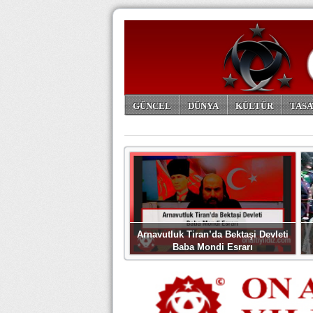
GÜNCEL
DÜNYA
KÜLTÜR
TASA
ARŞİV
Arnavutluk Tiran’da Bektaşi Devleti
Baba Mondi Esrarı