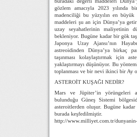
buradaki değerli maddeleri Dünya’
gözlem amacıyla 2023 yılında bi
madenciliği bu yüzyılın en büyük 
maddeleri şu an için Dünya’ya getiri
uzay seyahatlerinin maliyetinin 
bekleniyor. Bugüne kadar bir gök taş
Japonya Uzay Ajansı’nın Hayab
astreoidinden Dünya’ya birkaç parç
taşınması kolaylaştırmak için aste
yaklaştırmayı düşünüyor. Bu yönteml
toplanması ve bir nevi ikinci bir Ay o
ASTEROİT KUŞAĞI NEDİR?
Mars ve Jüpiter’in yörüngeleri a
bulunduğu Güneş Sistemi bölgesid
asteroitlerden oluşur. Bugüne kadar
burada keşfedilmiştir.
http://www.milliyet.com.tr/dunyani