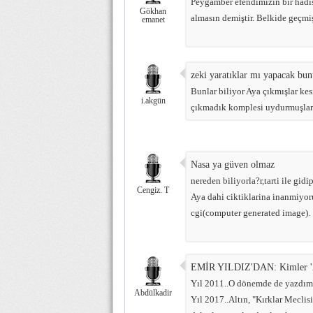
Peygamber efendimizin bir hadis
Gökhan
almasın demiştir. Belkide geçmi
emanet
zeki yaratıklar mı yapacak bun
Bunlar biliyor Aya çıkmışlar ke
i.akgün
çıkmadık komplesi uydurmuşlar b
Nasa ya güven olmaz
nereden biliyorla?r,tarti ile gi
Cengiz. T
Aya dahi ciktiklarina inanmiyoru
cgi(computer generated image).
EMİR YILDIZ'DAN: Kimler 'Al
Yıl 2011..O dönemde de yazdım
Abdülkadir
Yıl 2017..Altın, "Kırklar Mecli