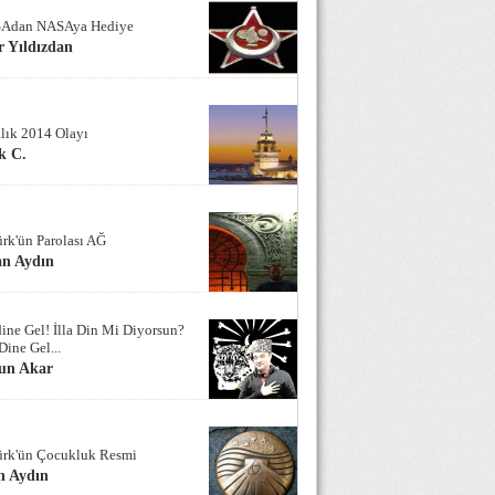
Adan NASAya Hediye
 Yıldızdan
alık 2014 Olayı
k C.
ürk'ün Parolası AĞ
an Aydın
ine Gel! İlla Din Mi Diyorsun?
Dine Gel...
un Akar
ürk'ün Çocukluk Resmi
n Aydın