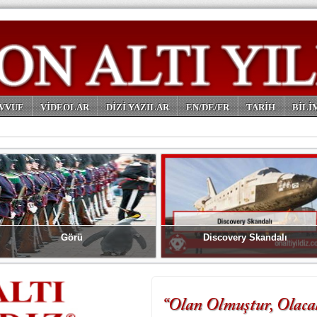
VVUF
VİDEOLAR
DİZİ YAZILAR
EN/DE/FR
TARİH
BİLİ
Görü
Discovery Skandalı