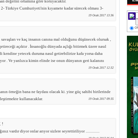
man değerini ortamına göre koruyacaktır.
eri 2- Türkiye Cumhuriyeti'nin kıyamete kadar sürecek olması 3-
19 Ocak 2017 13:36
ON
i savaşları ve kaç insanın canına mal olduğunu düşünecek olursak ,
tireceği açıktır . İnsanoğlu dünyada açlığı bitirmek üzere nasıl
ndi kendine yetecek duruma nasıl getirebilirize kafa yorsa daha
yor . Ve yanlızca kimin elinde ise onun dünyanın geri kalanını
19 Ocak 2017 12:32
anın örneğin bana ne faydası olacak ki. yine güç sahibi birilerinde
eleştirmekte kullanacaklar.
19 Ocak 2017 09:35
 !
nız vardır diyor onlar arıyor sizlere seyrettiriliyor ...............