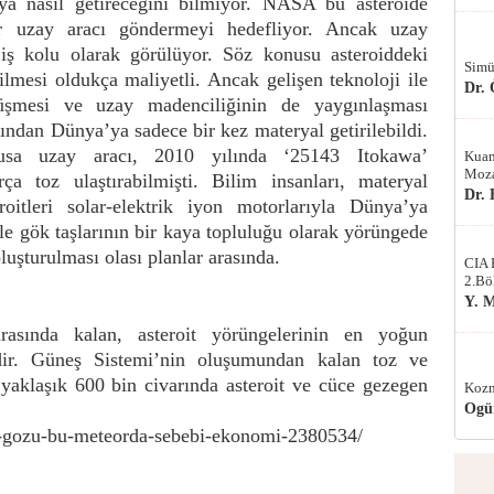
ya nasıl getireceğini bilmiyor. NASA bu asteroide
r uzay aracı göndermeyi hedefliyor. Ancak uzay
iş kolu olarak görülüyor. Söz konusu asteroiddeki
Simü
lmesi oldukça maliyetli. Ancak gelişen teknoloji ile
Dr.
düşmesi ve uzay madenciliğinin de yaygınlaşması
ından Dünya’ya sadece bir kez materyal getirilebildi.
usa uzay aracı, 2010 yılında ‘25143 Itokawa’
Kuan
Moza
a toz ulaştırabilmişti. Bilim insanları, materyal
Dr.
roitleri solar-elektrik iyon motorlarıyla Dünya’ya
e gök taşlarının bir kaya topluluğu olarak yörüngede
luşturulması olası planlar arasında.
CIA 
2.Bö
Y. 
rasında kalan, asteroit yörüngelerinin en yoğun
ir. Güneş Sistemi’nin oluşumundan kalan toz ve
 yaklaşık 600 bin civarında asteroit ve cüce gezegen
Kozm
Ogü
n-gozu-bu-meteorda-sebebi-ekonomi-2380534/