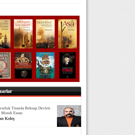
zarlar
vutluk Tiranda Bektaşi Devleti
 Mondi Esrarı
an Keleş