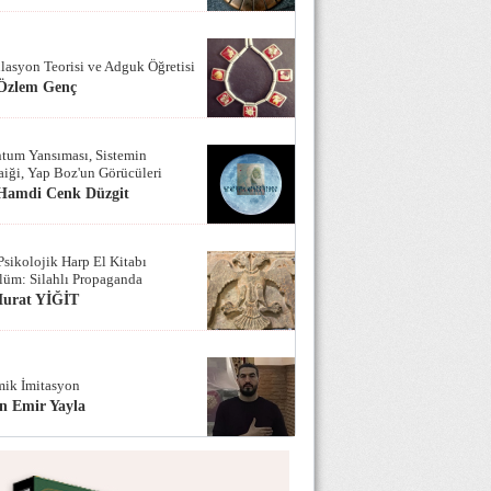
lasyon Teorisi ve Adguk Öğretisi
 Özlem Genç
tum Yansıması, Sistemin
iği, Yap Boz'un Görücüleri
 Hamdi Cenk Düzgit
Psikolojik Harp El Kitabı
lüm: Silahlı Propaganda
Murat YİĞİT
ik İmitasyon
n Emir Yayla