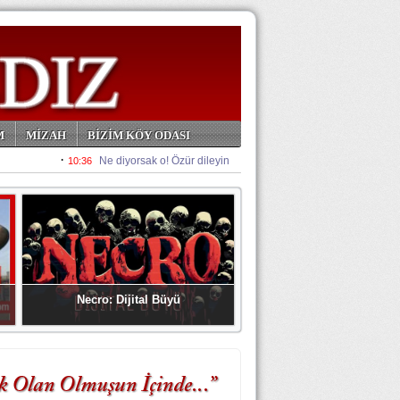
M
MİZAH
BİZİM KÖY ODASI
Necro: Dijital Büyü